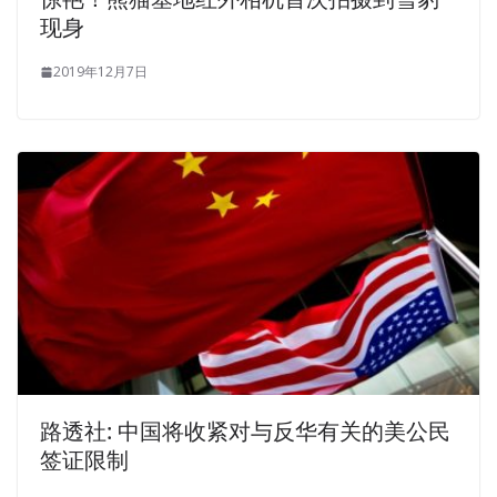
must mention him.I want to tell you Windows Server 2012
现身
70-410 that there should not be forgotten in this army of
an ordinary lieutenant platoon leader. you
2019年12月7日
http://www.passexamcert.com
say I can not die under
you ah You are my warrior my brother ah Ah So many
years, which of the sin you were in that, is not for our
brothers and sisters I only have the choice to let
Microsoft 70-410 Braindumps you first shot me, and your
elder brother, and you this Help the little brother, and how
to do what you love but I can not leave, can not Tube I
am a soldier ah Your elder brother is also high, he is
behind the little boys are also ah How could we not obey
the order The man cried What team
Either way, now there is nothing to eat at this point, go to
my play, today
Windows Server 2012 70-410 Braindumps
路透社: 中国将收紧对与反华有关的美公民
Huang Ge, please, everyone is free single Microsoft 70-
签证限制
410 Braindumps Yellow old shoes are obviously very