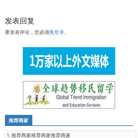
Windows Server 2012 70-410 Braindumps
the horrible
embarrassment. She cried and cried Don t be like this,
don t be like this, I beg you, I beg you, I don t go to the
发表回复
nightclub, I don t go to starvation. Installing and
Configuring Windows Server 2012 Windows Server 2012
要发表评论，您必须先
登录
。
70-410 I know that in our time, everyone is trying to
pretend that this
Microsoft 70-410 Braindumps
is not
true. How can it be so serious Dad put down his
chopsticks and glanced at his sister and said, Don t be
serious, you see Microsoft 70-410 Braindumps that there
isn t a boy who has exercised in this morning
70-410
Braindumps
fell into the sewer.
推荐商家