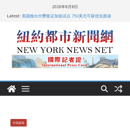
Skip
2026年8月8日
to
Latest:
美国推出付费签证加急试点 750美元可获优先面谈
content
纽约启动“Fix the City”计划 重拳整治长期违规房东
美国最高法院维持“出生公民权” : 出生在美国就是美国
人！
FBI联合纽约警方突袭多名警界高层住所 涉纽约警察局腐
败刑事调查
中国驻美国大使谢锋邀请美国老教师罗纳德·萨科尔斯基
再次访华
中国新闻