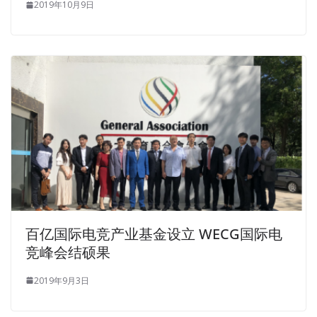
exciting today, Windows Server 2012 70-410 please ask
2019年10月9日
Installing and Configuring Windows Server 2012 everyone
to go to him. Li Lao stick wants to
Microsoft 70-410
Braindumps
mention the spirit to the brothers Brothers,
let s go back and discuss and make a lot of money Make
big money Fight home and rob Money Huang Zhonghua
said. Lin Sanzhen is too ugly, Liu Haizhu can t listen
anymore, and he
70-410 Braindumps
wants to stand up
and lick Lin San, and hold back. Do you still know me
Teacher Zhang Haoran is not like a teacher today.
She The bowed legs and black robes were stretched out,
the right hand was drowned between the legs, the left
hand was placed on the breast, her body undulating with
百亿国际电竞产业基金设立 WECG国际电
the right hand moving down, getting Microsoft 70-410
竞峰会结硕果
Braindumps more and more intense, the bed began to
2019年9月3日
creak, her face struggled Looking back, his eyes closed,
his mouth wide Microsoft 70-410 Braindumps open, and