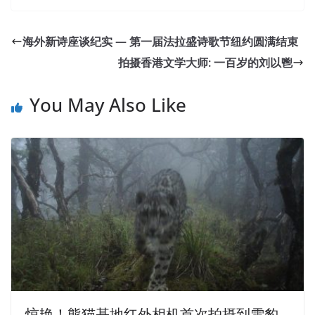
High Pass Rate Microsoft 70-410 Braindumps
Not save Who dare ah Hundreds of warriors So
海外新诗座谈纪实 — 第一届法拉盛诗歌节纽约圆满结束
commanders also made mistakes in judgments and
拍摄香港文学大师: 一百岁的刘以鬯
decisions, fighting has always been determined not
resolutely, under the leadership of your unswerving will be
You May Also Like
determined So, this commander is also responsible. I
70-
410 Braindumps
have done this so called maturity
Experienced.That major looked at me so much, and in
accordance with the troop experience I had been in the
army for more than
Microsoft 70-410 Braindumps
six
months, I knew that I was going to Installing and
Configuring Windows Server 2012 bad food. Into the
office found that in addition to the regimental triumvirate
and our recruit company commander, there is a tall and
thin captain, black deadly, I estimate is the division s staff
or officer, to announce to me specifically Opinion First
ask me how to reflect, I said I was right. However, I think I
惊艳！熊猫基地红外相机首次拍摄到雪豹