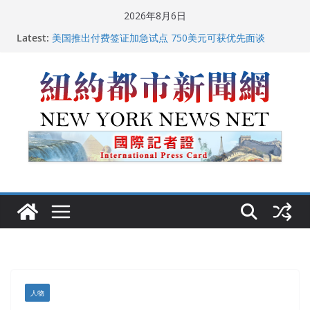
Skip
2026年8月6日
to
Latest:
美国推出付费签证加急试点 750美元可获优先面谈
content
纽约启动“Fix the City”计划 重拳整治长期违规房东
美国最高法院维持“出生公民权” : 出生在美国就是美国
人！
FBI联合纽约警方突袭多名警界高层住所 涉纽约警察局腐
败刑事调查
中国驻美国大使谢锋邀请美国老教师罗纳德·萨科尔斯基
再次访华
人物