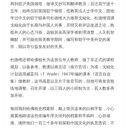
再到驻沪美国领馆，做译文抄写和翻译教员；后迁居宁波十
五年，始终任职英国驻宁领馆，也教英法人士学中文，跟他
学过中文的驻宁税务司杜德维大力推荐戈鲲化。杜德维强调
戈鲲化由于长期与外国人共事，开明又有评议改进之论，熟
稔外人的心态习俗，远较其余高深学者析理清楚，人又机智
幽默，并可能在留美教学期间，编写有助于中美外交的著
作，期以导引益发友好的关系。
杜德维还替哈佛校长为这首位华人教师，做了非正式的课程
规划，以备参考。教课以南京话（南方官话）为准；戈鲲化
计划选用威妥玛（T. Wade）1867年编的课本《语言自迩
集》做教材，这书虽是以京片子发音写的，但他可将发音熟
练地调整。召生开课，以三四人的小班制为主，若人数多再
加开班。
每回我到哈佛校史档案部，戴上馆员送来的白棉手套，小心
翼翼地静读这些依编年序次排列的档案和手稿时，心存感
激、缅怀他们一百三十多年前探勘中国文化的执意恳切，不