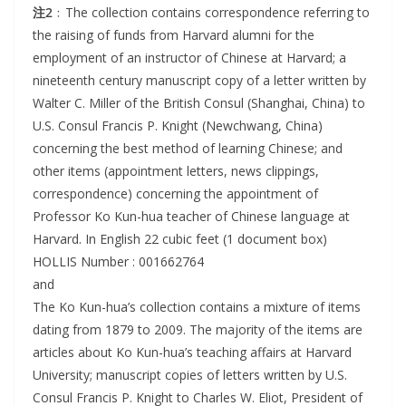
注2
﹕The collection contains correspondence referring to
the raising of funds from Harvard alumni for the
employment of an instructor of Chinese at Harvard; a
nineteenth century manuscript copy of a letter written by
Walter C. Miller of the British Consul (Shanghai, China) to
U.S. Consul Francis P. Knight (Newchwang, China)
concerning the best method of learning Chinese; and
other items (appointment letters, news clippings,
correspondence) concerning the appointment of
Professor Ko Kun-hua teacher of Chinese language at
Harvard. In English 22 cubic feet (1 document box)
HOLLIS Number : 001662764
and
The Ko Kun-hua’s collection contains a mixture of items
dating from 1879 to 2009. The majority of the items are
articles about Ko Kun-hua’s teaching affairs at Harvard
University; manuscript copies of letters written by U.S.
Consul Francis P. Knight to Charles W. Eliot, President of