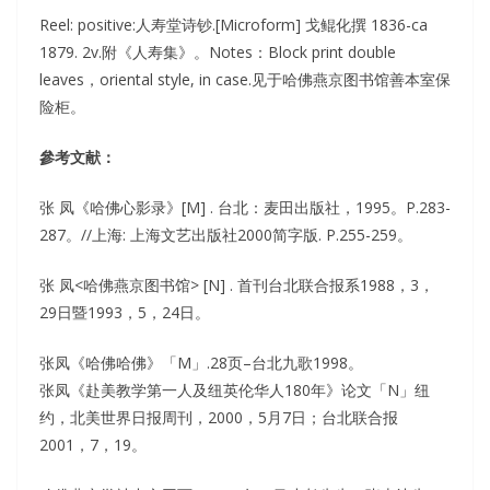
Reel: positive:人寿堂诗钞.[Microform] 戈鲲化撰 1836-ca
1879. 2v.附《人寿集》。Notes：Block print double
leaves，oriental style, in case.见于哈佛燕京图书馆善本室保
险柜。
參考文献：
张 凤《哈佛心影录》[M] . 台北：麦田出版社，1995。P.283-
287。//上海: 上海文艺出版社2000简字版. P.255-259。
张 凤<哈佛燕京图书馆> [N] . 首刊台北联合报系1988，3，
29日暨1993，5，24日。
张凤《哈佛哈佛》「M」.28页–台北九歌1998。
张凤《赴美教学第一人及纽英伦华人180年》论文「N」纽
约，北美世界日报周刊，2000，5月7日；台北联合报
2001，7，19。