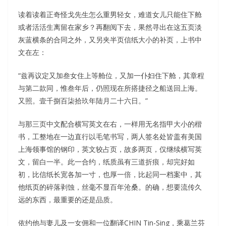
读着读着正奇怪戈先生怎么重男轻女，难道女儿只能住下舱
或者活活生离留在家乡？再翻阅下去，果然寻出在这五页淡
灰蓝横条的合同之外，又另夹半页信纸大小的补页，上书中
文在左：
“兹再议定又加叁女住上等舱位，又加一仆妇住下舱，其章程
与第二款同，惟叁年后，仍照现在所搭捷径之船送回上海。
又照。壹千捌百柒拾玖年陆月二十六日。”
与那三页中文配合横写英文在右，一样用无名指甲大小的楷
书，工整地在一边直行以毛笔书写，两人签名处皆盖有美国
上海领事馆的钢印，英文较占页，故多两页，仅继续横写英
文，留白一半。此一合约，纸质虽有三道折痕，却完好如
初，比信纸长宽各加一寸，也厚一倍，比起同一档案中，其
他纸页的碎落剥蚀，丝毫不显百年沧桑。的确，想要流传久
远的东西，最重要的还是品质。
依约他与妻儿及一女佣和一位翻译CHIN Tin-Sing，乘葛兰芬