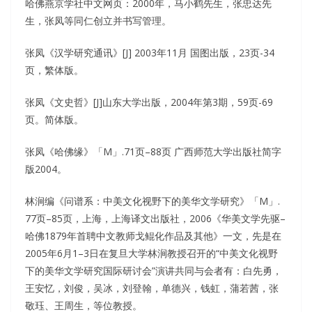
哈佛燕京学社中文网页：2000年，马小鹤先生，张忠达先
生，张凤等同仁创立并书写管理。
张凤《汉学研究通讯》[J] 2003年11月 国图出版，23页-34
页，繁体版。
张凤《文史哲》[J]山东大学出版，2004年第3期，59页-69
页。简体版。
张凤《哈佛缘》「M」.71页–88页 广西师范大学出版社简字
版2004。
林涧编《问谱系：中美文化视野下的美华文学研究》「M」.
77页–85页，上海，上海译文出版社，2006《华美文学先驱–
哈佛1879年首聘中文教师戈鲲化作品及其他》一文，先是在
2005年6月1–3日在复旦大学林涧教授召开的“中美文化视野
下的美华文学研究国际研讨会”演讲共同与会者有：白先勇，
王安忆，刘俊，吴冰，刘登翰，单德兴，钱虹，蒲若茜，张
敬珏、王周生，等位教授。