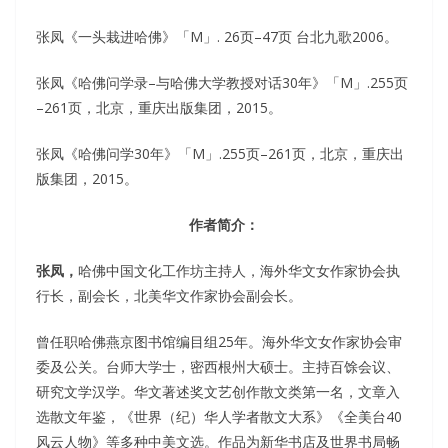
张凤《一头栽进哈佛》「M」. 26页–47页 台北九歌2006。
张凤《哈佛问学录–与哈佛大学教授对话30年》「M」.255页
–261页，北京，重庆出版集团，2015。
张凤《哈佛问学30年》「M」.255页–261页，北京，重庆出
版集团，2015。
作者简介：
张凤，
哈佛中国文化工作坊主持人，海外华文女作家协会执
行长，副会长，北美华文作家协会副会长。
曾任职哈佛燕京图书馆编目组25年。海外华文女作家协会审
委及公关。台师大学士，密西根州大硕士。主持百馀会议、
研究文学汉学。华文著述奖文艺创作散文类第一名，文章入
选散文年鉴，《世界（纪）华人学者散文大系》《全美台40
风云人物》等多种中美文选。作品为新华书店及世界书局畅