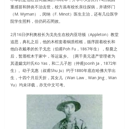
重感冒和肺炎不治去世，校方虽有校长亲往探病，并请怀门
（M. Wyman），闵纳（F. Minot）医生主治，还有几位医学
院学生照料，但仍药石罔效。
2月16日伊利奥校长为戈先生在校内亚培顿（Appleton）教堂
追思，典礼之后，他的木棺套着铜质棺柩，循序跟着校长和
他白衣戴孝的长子戈忠（伯甫Poh Fu，1867年生），祭奠之
后，暂厝棺木于家中，等运返乡。［两千美元遗产管理者为
其遗孀戈叶氏Ko Yas，和二儿子恕（仲甫Joonh Ja，1872年
生）。幼子戈惠（叔甫Shu Ju）约于1880年底在哈佛大学出
生，十四个月后夭折，其女儿（Wan Law﹑Wan Jing﹑Wan
Yu）均未详载，亦无中文可考。