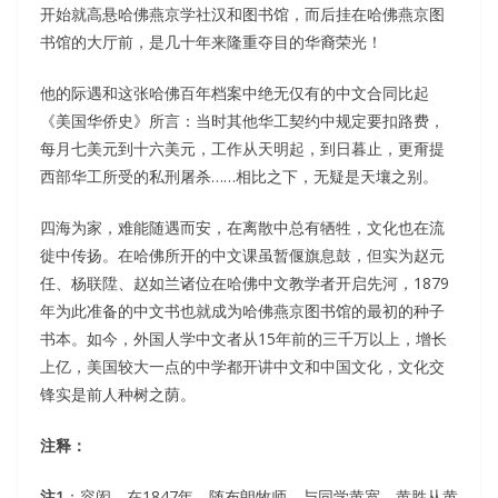
开始就高悬哈佛燕京学社汉和图书馆，而后挂在哈佛燕京图
书馆的大厅前，是几十年来隆重夺目的华裔荣光！
他的际遇和这张哈佛百年档案中绝无仅有的中文合同比起
《美国华侨史》所言：当时其他华工契约中规定要扣路费，
每月七美元到十六美元，工作从天明起，到日暮止，更甭提
西部华工所受的私刑屠杀……相比之下，无疑是天壤之别。
四海为家，难能随遇而安，在离散中总有牺牲，文化也在流
徙中传扬。在哈佛所开的中文课虽暂偃旗息鼓，但实为赵元
任、杨联陞、赵如兰诸位在哈佛中文教学者开启先河，1879
年为此准备的中文书也就成为哈佛燕京图书馆的最初的种子
书本。如今，外国人学中文者从15年前的三千万以上，增长
上亿，美国较大一点的中学都开讲中文和中国文化，文化交
锋实是前人种树之荫。
注释：
注1
：容闳，在1847年，随布朗牧师，与同学黄宽、黄胜从黄