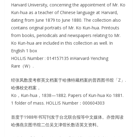
Harvard University, concerning the appointment of Mr. Ko
Kun-hua as a teacher of Chinese language at Harvard,
dating from June 1879 to June 1880. The collection also
contains original portraits of Mr. Ko Kun-hua. Printouts
from books, periodicals and newspapers relating to Mr.
Ko Kun-hua are included in this collection as well. In
English 1 box
HOLLIS Number : 014157135 inHarvard-Yenching
Rare（W）.
经张凤数度考察英文档案于哈佛特藏档案的普西图书馆「Z」.
哈佛校史档案，
Ko，Kun-hua，1838—1882. Papers of Kun-hua Ko 1881.
1 folder of mass. HOLLIS Number：000604303
首度于1988年书写刊发于台北联合报等中文媒体。亦曾阅读
哈佛燕京图书馆二任吴文津馆长数语英文资料。