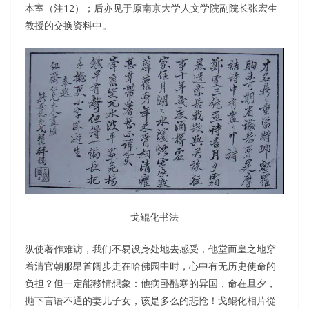
本室（注12）；后亦见于原南京大学人文学院副院长张宏生
教授的交换资料中。
戈鲲化书法
纵使著作难访，我们不易设身处地去感受，他堂而皇之地穿
着清官朝服昂首阔步走在哈佛园中时，心中有无历史使命的
负担？但一定能移情想象：他病卧酷寒的异国，命在旦夕，
抛下言语不通的妻儿子女，该是多么的悲怆！戈鲲化相片從