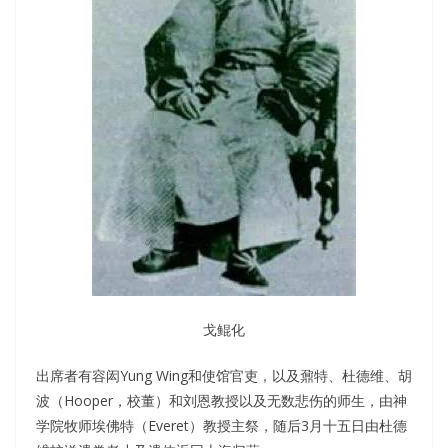
戈鲲化
出席者有容闳Yung Wing和使馆官吏，以及鼐特、杜德维、胡
波（Hooper，校董）和刘恩教授以及无数悲伤的师生，由神
学院牧师埃佛特（Everet）教授主祭，随后3月十五日由杜德