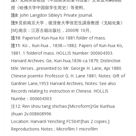
授《哈佛大学中国留学生简史》等资料。
注8
: John Langdon Sibley’s Private Journal.
注9
:見前南京大学，後浸會大學张宏生講座教授《戈鲲化集》
[M].南京：江苏古籍出版社，2000年 10月。
注10
: Papersof Kun-hua Ko 1881.folder of mass.
注11
: Ko，Kun-hua，1838—1882. Papers of Kun-hua Ko,
1881. 1 folderof mass. HOLLIS Number: 000604303.
Harvard Archives. Ge, Kun-hua,1836-ca.1879; Distinctive
title: Verses…presented to Mr. George H. Lane, Apr.1880.
Chinese poemto Professor G. H. Lane 1881; Notes: Gift of
Gardner Lane,1953 Harvard Archives; Notes: See also
Records relating to instruction in Chinese. HOLLIS
Numbe：000604303
注12: Ren shou tang shichao.[Microform]/Ge Kunhua
zhuan 2v.008608996
Location: Harvard-Yenching FC5041[has 2 copies.]:
Reproductions Notes ; Microfilm.1 microfilm