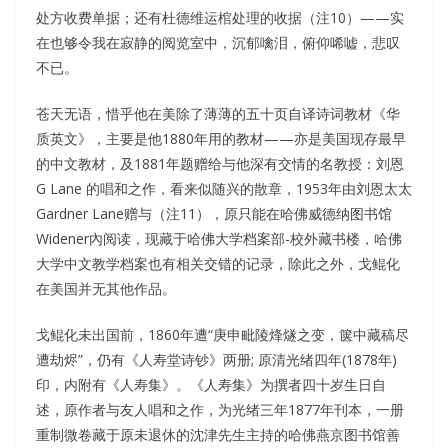
处方收费单据；还有杜德维运棺处理的收据（注10）——实
在也够令我在寂静的阅览室中，沉郁噙泪，俯仰唏嘘，悲叹
不已。
苍天无语，惜乎他在美除了薄薄的五十页自译诗词教材《华
质英文》，主要是他1880年用的教材——亦是美国现存最早
的中文教材，及1881年题赠给与他深有交情的名教授：刘恩
G Lane 的唱和之作，看来似随兴的散章，1953年由刘恩太太
Gardner Lane赠与（注11），原只能在哈佛威德纳图书馆
Widener內阅读，现藏于哈佛大学档案部-校外藏书楼，哈佛
大学中文教学档案也有相关交错的记录，除此之外，戈鲲化
在美国并无其他作品。
戈鲲化未出国前，1860年遭“庚申毗陵烽燧之变，箧中藏稿尽
遭劫烬”，仍有《人寿堂诗钞》两册; 原清光绪四年(1878年)
印，内附有《人寿集》。《人寿集》为撰者四十岁生日自
述，原作者与友人唱和之作，为光绪三年1877年刊本，一册
重制微卷藏于原未退休的沈津先生主持的哈佛燕京图书馆善