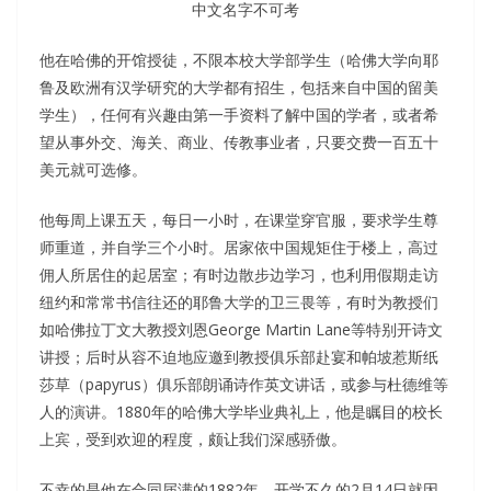
中文名字不可考
他在哈佛的开馆授徒，不限本校大学部学生（哈佛大学向耶
鲁及欧洲有汉学研究的大学都有招生，包括来自中国的留美
学生），任何有兴趣由第一手资料了解中国的学者，或者希
望从事外交、海关、商业、传教事业者，只要交费一百五十
美元就可选修。
他每周上课五天，每日一小时，在课堂穿官服，要求学生尊
师重道，并自学三个小时。居家依中国规矩住于楼上，高过
佣人所居住的起居室；有时边散步边学习，也利用假期走访
纽约和常常书信往还的耶鲁大学的卫三畏等，有时为教授们
如哈佛拉丁文大教授刘恩George Martin Lane等特别开诗文
讲授；后时从容不迫地应邀到教授俱乐部赴宴和帕坡惹斯纸
莎草（papyrus）俱乐部朗诵诗作英文讲话，或参与杜德维等
人的演讲。1880年的哈佛大学毕业典礼上，他是瞩目的校长
上宾，受到欢迎的程度，颇让我们深感骄傲。
不幸的是他在合同届满的1882年，开学不久的2月14日就因