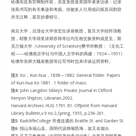
哈佛东亚系官网制作前，东亚系曾派美国学者来访谈：记录
张凤书写的有关事迹和考掘。但被多人引用或闪烁其词剽窃
并无注释，甚至抄袭错引。
南京大学，后浸会大学张宏生讲座教授，复旦大学段怀清教
授，耶鲁大学得奖讲师苏炜等位均互相交换资料或意见；斯
克兰顿大学（University of Scranton)樊书华教授：《文化工
程——哈佛燕京学社与中国人文学科的再建：1924—1951》
哈佛华东师大魏泉教授等位写书时也来详谈运用资料。
注3:
Ko，Kun-hua，1838—1882. General folder. Papers
of Kun-hua Ko 1881 . 1 folder of mass.
注4:
John Langdon Sibley’s Private Journal in Clifford
Kenyon Shipton, Librarian,2002.
Harvard Archives HUG 1791. 81. Offprint from Harvard
Library Bulletin,v.9 no.2,Spring, 1955, p.236-261.
注5
: RadcliffeCollege 旁邊连通的 Brattle St. and Garden St.
注6
: 指山东福山县。因明代设烽堠防海，故又名烟台.
注7
: 见高宗鲁教授《中国留美幼童书信集》文章及邓嗣禹教