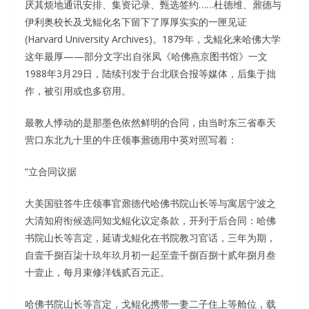
厌其烦地通讯安排、集资记录、甄选签约……杜德维、鼐德与
伊利奥校长及戈鲲化名下留下了厚厚实实的一匣见证
(Harvard University Archives)。1879年，戈鲲化来哈佛大学
这年最厚——部分文字出自张凤《哈佛燕京图书馆》一文
1988年3月29日，陆续刊发于台北联合报等媒体，后集于拙
作，被引用或也多窃用。
最教人悸动的是那墨色依然鲜明的合同，由当时东三省奉天
营口东北九十里的牛庄领事鼐德用中英对照写着：
“立合同议据
大美国驻答牛庄领事官鼐德代哈佛书院山长等与寓居宁波之
大清知府衔候选同知戈鲲化议定条款，开列于后合同：哈佛
书院山长等言定，延请戈鲲化在书院教习官话，三年为期，
自壹千捌百柒十玖年玖月初一起至壹千捌百捌十贰年捌月叁
十壹止，每月束修洋钱贰百元正。
哈佛书院山长等言定，戈鲲化携带一妻二子住上等舱位，载