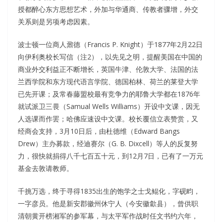
授都醉心东方思想艺术，外加与华通商、传教者骤增，外交
关系则是另项考虑因素。
波士顿一位商人鼐德（Francis P. Knight）于1877年2月22日
向伊利奥校长写信（注2），以先见之明，提醒美国在中国的
商业外交利益正不断增长，英国牛津、伦敦大学、法国的法
兰西学院和东方现代语言学院、德国柏林、荷兰的莱登大学
已先开课；及常春藤盟校最有竞争力的耶鲁大学都在1876年
就试派卫三畏（Samual Wells Williams）开设中文课，因无
人选课而作罢；哈佛应速设中文课。校长覆信立表赞赏，又
经商会支持，3月10日后，由杜德维（Edward Bangs
Drew）主办募款，经迪赛尔（G. B. Dixcell）等人的反复努
力，很快就捐得八千七百五十元，到12月7日，已有了一万元
基金去敦请教师。
千挑万选，终于寻得1835出生的饱学之士戈鲲化，字砚畇，
一字彦员。他是新安郡徽州休宁人（今安徽歙县），曾供职
清朝黄开榜湘军的参军幕，与太平军作战时任文书约六年，