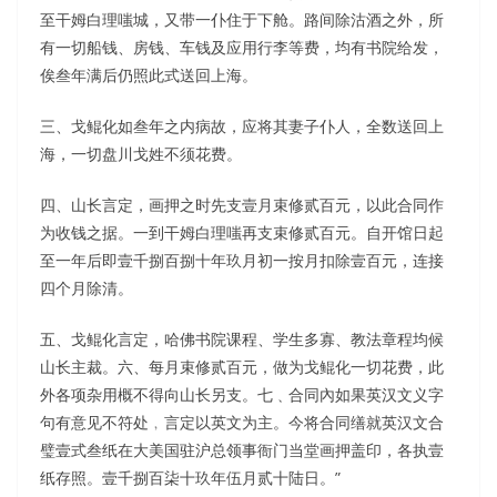
至干姆白理嗤城，又带一仆住于下舱。路间除沽酒之外，所
有一切船钱、房钱、车钱及应用行李等费，均有书院给发，
俟叁年满后仍照此式送回上海。
三、戈鲲化如叁年之内病故，应将其妻子仆人，全数送回上
海，一切盘川戈姓不须花费。
四、山长言定，画押之时先支壹月束修贰百元，以此合同作
为收钱之据。一到干姆白理嗤再支束修贰百元。自开馆日起
至一年后即壹千捌百捌十年玖月初一按月扣除壹百元，连接
四个月除清。
五、戈鲲化言定，哈佛书院课程、学生多寡、教法章程均候
山长主裁。六、每月束修贰百元，做为戈鲲化一切花费，此
外各项杂用概不得向山长另支。七﹑合同內如果英汉文义字
句有意见不符处﹐言定以英文为主。今将合同缮就英汉文合
璧壹式叁纸在大美国驻沪总领事衙门当堂画押盖印，各执壹
纸存照。壹千捌百柒十玖年伍月贰十陆日。”