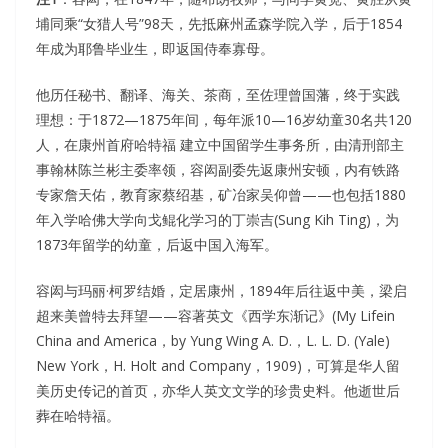
埔同乘“女猎人号”98天，先抵麻州孟森学院入学，后于1854
年成为耶鲁毕业生，即返国侍奉寡母。
他历任秘书、翻译、海关、茶商，至佐理曾国藩，终于实践
理想：于1872—1875年间，每年派10—16岁幼童30名共120
人，在康州首府哈特福 建立中国留学生事务所，由清刑部主
事翰林陈兰彬主委率领，容闳副委先返康州安顿，内有铁路
专家詹天佑，教育家蔡绍基，矿冶家吴仰曾——也包括1880
年入学哈佛大学向戈鲲化学习的丁崇吉(Sung Kih Ting)，为
1873年留学的幼童，后返中国入海军。
容闳与玛丽·柯罗结婚，定居康州，1894年后往返中美，梁启
超来美曾特去拜望——容著英文《西学东渐记》(My Lifein
China and America，by Yung Wing A. D.，L. L. D. (Yale)
New York，H. Holt and Company，1909)，可算是华人留
美历史传记的首页，亦华人英文文学的珍贵史料。他逝世后
葬在哈特福。