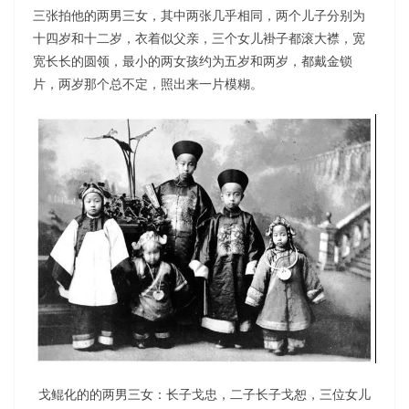
三张拍他的两男三女，其中两张几乎相同，两个儿子分别为
十四岁和十二岁，衣着似父亲，三个女儿褂子都滚大襟，宽
宽长长的圆领，最小的两女孩约为五岁和两岁，都戴金锁
片，两岁那个总不定，照出来一片模糊。
戈鲲化的的两男三女：长子戈忠，二子长子戈恕，三位女儿