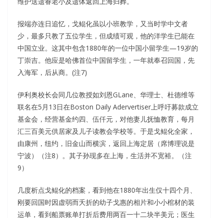
维护送遗眷老小及遗体返回上海归葬。
报端亦连日追忆，戈鲲化虽以小班教学，又当时学中文者
少，最多只教了五位学生，但成绩可观，他的洋学生已能在
中国立业。这其中包含1880年的一位中国小留学生—19岁的
丁崇吉。他应是哈佛首位中国留学生，一年就奉召回国，先
入海军，后从商。(注7)
伊利奥校长会同几位教授如刘恩GLane、华理士、杜德维等
联名在5月13日在Boston Daily Adervertiser上呼吁募款成立
基金会，经营基金约四、伍仟元，对他妻儿抚恤教育，每月
汇三百美元供居家及儿子读教会学校等。于是戈鲲化全家，
由康州，纽约，旧金山而横滨，返回上海定居（席博理说是
宁波）（注8）。其子孙现多在上海，生活并不宽裕。（注
9）
几度析点戈鲲化的档案，看到他在1880年出生仅十四个月、
刚要回国时因虚弱而夭折的幼子戈惠的相片和小小棺材的装
运单，看到船票账单打折后费用两百一十二块半美元；医生