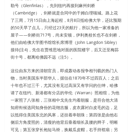
勒号（Glenfinlas），先到纽约再接到麻州剑桥
（Cambridge），剑桥就是合同中的干姆白理嗤城。路上花
了三周，7月15日由上海起程，8月8日抵哈佛大学，还比预期
的50天早了点儿，只经过23天的航行，所以为他一家准备的
屋子——剑桥街717号，尚未安顿，伊利奥校长也不在剑桥，
他们由哈佛大学图书馆馆长席博理（John Langdon Sibley）
接待(注4)，先住在贾维思地对面的医院楼宇，后又迁至梅荪
街十号，都离哈佛园不远（注5）。
这位由东方来的清朝官员，即成轰动各报争相刊载的热门人
物，当时美国东半部华人，据估在1870年不过四百人；之后
十年也不过三千，尤其没有见过高深又有学问的仕绅，哈佛
请了在纽约、新港都有分店的华伦（Warran）照相馆，为他
一家照了八张相，三张相中戈先生均着朝服，是符合他大清
知府衔候选同知身份的花翎吉服，皮衣露衬白皮毛的边，足
以抵得住美国东北的风寒，还挂着串朝珠；第四张是由他右
侧后方角度照的，清瘦的他背后垂着细长及腰的辫子，明晰
可见；第五张穿长袍短马褂，换戴瓜皮帽，右手持褶扇；另