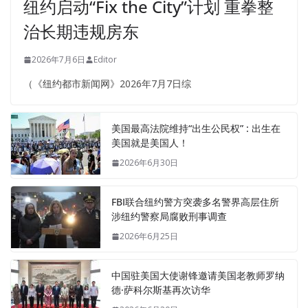
纽约启动“Fix the City”计划 重拳整
治长期违规房东
2026年7月6日
Editor
（《纽约都市新闻网》2026年7月7日综
美国最高法院维持“出生公民权” : 出生在
美国就是美国人！
2026年6月30日
FBI联合纽约警方突袭多名警界高层住所
涉纽约警察局腐败刑事调查
2026年6月25日
中国驻美国大使谢锋邀请美国老教师罗纳
德·萨科尔斯基再次访华