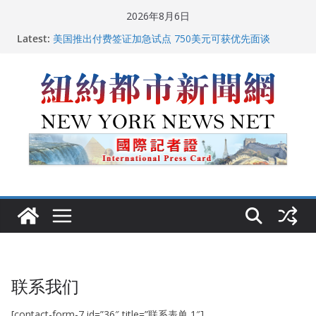
Skip
2026年8月6日
to
Latest:
美国推出付费签证加急试点 750美元可获优先面谈
content
纽约启动“Fix the City”计划 重拳整治长期违规房东
美国最高法院维持“出生公民权” : 出生在美国就是美国
人！
FBI联合纽约警方突袭多名警界高层住所 涉纽约警察局腐
败刑事调查
中国驻美国大使谢锋邀请美国老教师罗纳德·萨科尔斯基
再次访华
联系我们
[contact-form-7 id=”36″ title=”联系表单 1″]