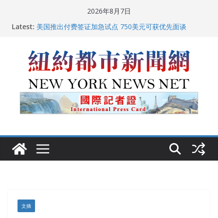
Skip
2026年8月7日
to
Latest:
美国推出付费签证加急试点 750美元可获优先面谈
content
纽约启动“Fix the City”计划 重拳整治长期违规房东
美国最高法院维持“出生公民权” : 出生在美国就是美国
人！
FBI联合纽约警方突袭多名警界高层住所 涉纽约警察局腐
败刑事调查
中国驻美国大使谢锋邀请美国老教师罗纳德·萨科尔斯基
再次访华
文摘