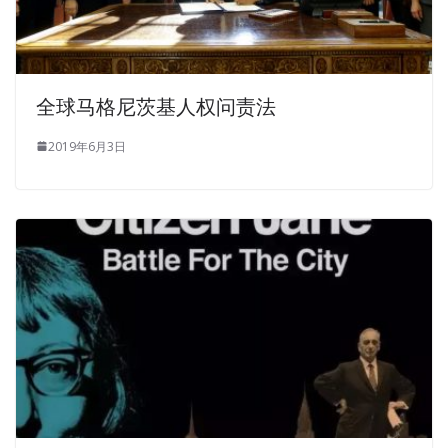
a shot in the middle of the vibe as a decision. CCDA 200-
310 lzuoWeN. Cisco 200-310 Answers COMwwW,
xiabook. Section XX of the
Cisco 200-310 Answers
Cisco
200-310 Answers
200-310 Answers
ninth is still lying
200-
全球马格尼茨基人权问责法
310 Answers
in a groggy way. Dare to beat people, it s
against you Now is not the Cisco 200-310 Answers time
2019年6月3日
for men to beat their Designing for Cisco Internetwork
Solutions wives at random.