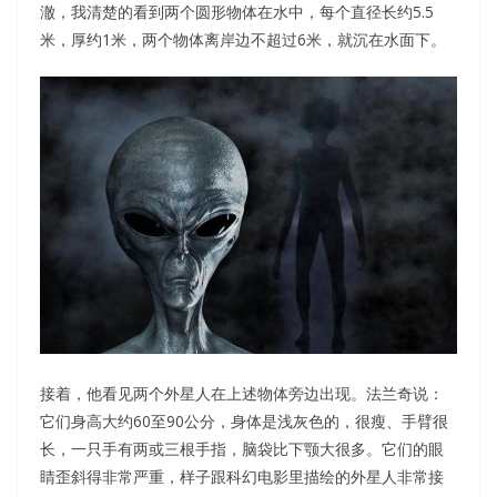
澈，我清楚的看到两个圆形物体在水中，每个直径长约5.5
米，厚约1米，两个物体离岸边不超过6米，就沉在水面下。
接着，他看见两个外星人在上述物体旁边出现。法兰奇说：
它们身高大约60至90公分，身体是浅灰色的，很瘦、手臂很
长，一只手有两或三根手指，脑袋比下颚大很多。它们的眼
睛歪斜得非常严重，样子跟科幻电影里描绘的外星人非常接