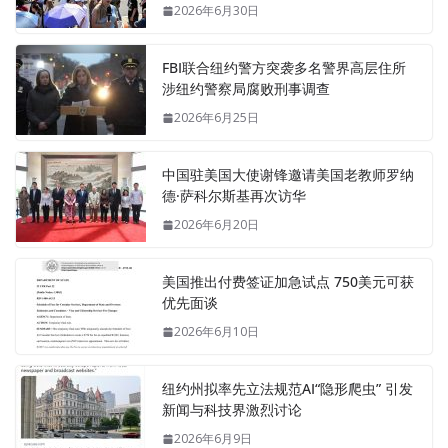
2026年6月30日
FBI联合纽约警方突袭多名警界高层住所
涉纽约警察局腐败刑事调查
2026年6月25日
中国驻美国大使谢锋邀请美国老教师罗纳
德·萨科尔斯基再次访华
2026年6月20日
美国推出付费签证加急试点 750美元可获
优先面谈
2026年6月10日
纽约州拟率先立法规范AI“隐形爬虫” 引发
新闻与科技界激烈讨论
2026年6月9日