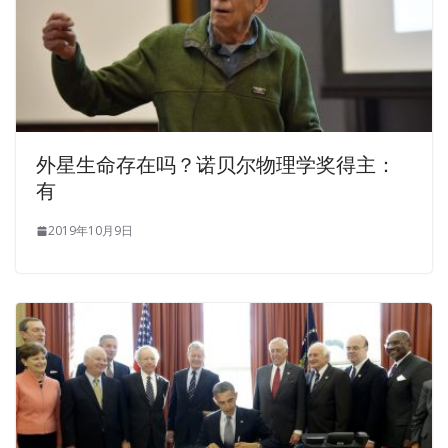
the road.
Tseng Kuo fan just relieved.Ke Shun Tianfu test deputy
examiner for the military minister right Lang Shen CCDA
200-310 Cisco 200-310 Answers Beilin. Even he himself
wondered that promotion was a good thing at first, but
外星生命存在吗？诺贝尔物理学奖得主：
he was trembling every day for a long time. Empty hair
有
argument.All up, also tired,
Cisco 200-310 Answers
the
back to the palace.Christine to the emperor, my emperor
2019年10月9日
Long live long live Long live Hanlin hospital young and old
Hanlin their passionate voice Cisco 200-310 Answers
came Cisco 200-310 Answers very far away. A total of six
people sat between the
200-310 Answers
Designing for
Cisco Internetwork Solutions seats, next to each person
has a girl pour wine dishes,
Cisco 200-310 Answers
as if
the opening soon.
I wonder if you allow it What about that Changsheng took