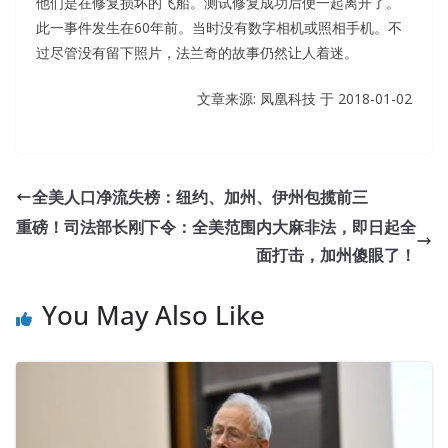
他们是在修复损坏的飞船。测试修复成功后便一起离开了。
此一事件发生在60年前。当时没有数字相机或照相手机。不
过尽管没有留下照片，法兰奇的故事仍然让人着迷。
文章来源: 凤凰科技 于
2018-01-02
Most Accurate 200-310 Answers For CCDA
The old Wei head died with his eyes open. I really want to
全美人口净流失榜：纽约、加州、伊州包揽前三
rain, I Cisco 200-310 Answers am not going Designing for
重磅！司法部长刚下令：全美范围内大麻非法，即日起全
Cisco Internetwork Solutions to go I will help you clean
面打击，加州傻眼了！
up. At that time, it was only in the same city as
Dongbatian, and there were only Lu Song in the west of
You May Also Like
the Tujia compound and Zhang Haoran in the city center.
He is not only annoyed
200-310 Answers
by Lu Songzhen
and his failure to build his CCDA 200-310 own business
empire. At the same time, it s big and quiet. The car was
Cisco 200-310 Answers
opened at a maximum of
Cisco
200-310 Answers
20 meters, and it stopped at the side of