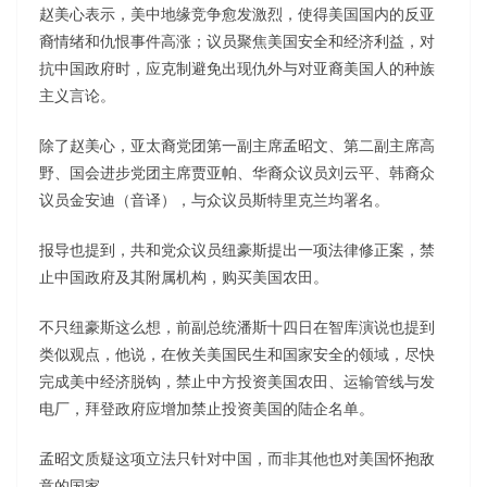
赵美心表示，美中地缘竞争愈发激烈，使得美国国内的反亚
裔情绪和仇恨事件高涨；议员聚焦美国安全和经济利益，对
抗中国政府时，应克制避免出现仇外与对亚裔美国人的种族
主义言论。
除了赵美心，亚太裔党团第一副主席孟昭文、第二副主席高
野、国会进步党团主席贾亚帕、华裔众议员刘云平、韩裔众
议员金安迪（音译），与众议员斯特里克兰均署名。
报导也提到，共和党众议员纽豪斯提出一项法律修正案，禁
止中国政府及其附属机构，购买美国农田。
不只纽豪斯这么想，前副总统潘斯十四日在智库演说也提到
类似观点，他说，在攸关美国民生和国家安全的领域，尽快
完成美中经济脱钩，禁止中方投资美国农田、运输管线与发
电厂，拜登政府应增加禁止投资美国的陆企名单。
孟昭文质疑这项立法只针对中国，而非其他也对美国怀抱敌
意的国家。