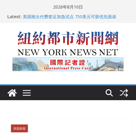
Skip
2026年8月10日
to
Latest:
美国推出付费签证加急试点 750美元可获优先面谈
content
纽约启动“Fix the City”计划 重拳整治长期违规房东
美国最高法院维持“出生公民权” : 出生在美国就是美国
人！
FBI联合纽约警方突袭多名警界高层住所 涉纽约警察局腐
败刑事调查
中国驻美国大使谢锋邀请美国老教师罗纳德·萨科尔斯基
再次访华
美国新闻