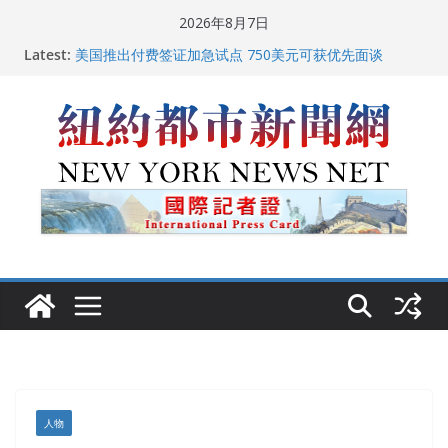
Skip
2026年8月7日
to
Latest:
中国驻美国大使谢锋邀请美国老教师罗纳德·萨科尔斯基
content
再次访华
美国推出付费签证加急试点 750美元可获优先面谈
纽约启动“Fix the City”计划 重拳整治长期违规房东
美国最高法院维持“出生公民权” : 出生在美国就是美国
人！
FBI联合纽约警方突袭多名警界高层住所 涉纽约警察局腐
败刑事调查
人物