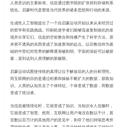
人类意识的主要标准。信息通过图书馆的扩张得到存储和系
统化。启蒙时代是塑造当代世界的诸多思想和行动的来源。
生成性人工智能提出了一个自启蒙运动开始以来从未经历过
的哲学和实践挑战。印刷机使学者们能够迅速复制彼此的发
现并分享它们。信息的空前整合和传播产生了科学方法。原
本密不透风的东西变成了加速查询的起点。以宗教信仰为基
础的中世纪对世界的解释逐渐被削弱。宇宙的深处可以被探
索，直到达到人类理解的新极限。
启蒙运动试图使传统的真理让位于解放后的人的分析理性。
而互联网的目的是通过积累和操纵不断扩大的数据，获取知
识。人类的认知失去了个体特征。个体变成了数据，而数据
变成了统治者。
当信息被情境化时，它就变成了知识。当知识令人信服时，
它就变成了智慧。然而，互联网让用户淹没在数以千计，甚
至数以百万计的其他用户的意见中，剥夺了他们持续思考所
需的独处感，而从历史上看，正是这种独处感催生了对知识