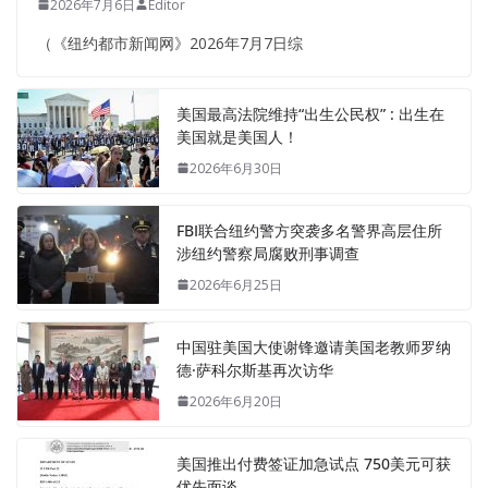
2026年7月6日
Editor
（《纽约都市新闻网》2026年7月7日综
美国最高法院维持“出生公民权” : 出生在
美国就是美国人！
2026年6月30日
FBI联合纽约警方突袭多名警界高层住所
涉纽约警察局腐败刑事调查
2026年6月25日
中国驻美国大使谢锋邀请美国老教师罗纳
德·萨科尔斯基再次访华
2026年6月20日
美国推出付费签证加急试点 750美元可获
优先面谈