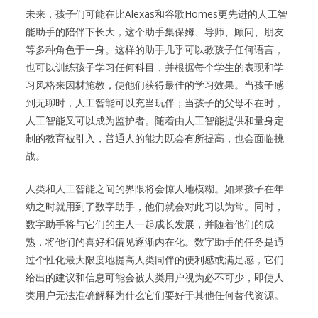
未来，孩子们可能在比Alexas和谷歌Homes更先进的人工智
能助手的陪伴下长大，这个助手集保姆、导师、顾问、朋友
等多种角色于一身。这样的助手几乎可以教孩子任何语言，
也可以训练孩子学习任何科目，并根据每个学生的表现和学
习风格来因材施教，使他们获得最佳的学习效果。当孩子感
到无聊时，人工智能可以充当玩伴；当孩子的父母不在时，
人工智能又可以成为监护者。随着由人工智能提供和量身定
制的教育被引入，普通人的能力既会有所提高，也会面临挑
战。
人类和人工智能之间的界限将会惊人地模糊。如果孩子在年
幼之时就用到了数字助手，他们就会对此习以为常。同时，
数字助手将与它们的主人一起成长发展，并随着他们的成
熟，将他们的喜好和偏见逐渐内在化。数字助手的任务是通
过个性化最大限度地提高人类同伴的便利感或满足感，它们
给出的建议和信息可能会被人类用户视为必不可少，即使人
类用户无法准确解释为什么它们要好于其他任何替代资源。