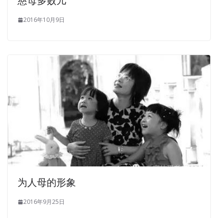
慈母多败儿
group of police officers were Windows Server 2012 070-
412 on duty at any time without further elaboration. The
2016年10月9日
establishment of a private disaster relief bureau is the
idea of Su Shun.However, it was not the case of Su Shun.
In a few years you have not seen me, you have become
almost unrecognizable Liu Xiangdong sighed with a sigh
Polyester ah, do not say you, and sometimes even I do
not know who I am Polyester ah, Configuring Advanced
Windows Server 2012 Services these years, I boil ah
Saying actually fell into tears. Liu Heng has been standing
behind Tseng Kuo fan, not Windows Server 2012 070-412
the effect.Tseng Kuo fan asked Bao Chaodao Brothers,
look at your costumes like the middleman in a barracks,
where are you poor at that camp Bao Chao said In the
为人母的形象
tender standard mixed mouth to eat food.
Windows
Server 2012 070-412 PDF Dumps
Zeng Guofan busy
2016年9月25日
Zhou Sheng called over, let Zhou Sheng told Li Bao and