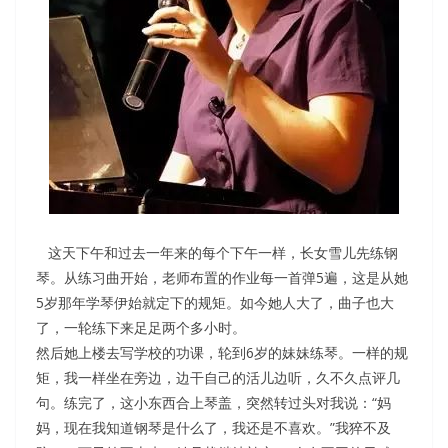
这天下午和过去一年来的每个下午一样，长女雪儿先练钢
琴。从练习曲开始，老师布置的作业每一首弹5遍，这是从她
5岁那年学琴伊始就定下的规矩。如今她人大了，曲子也大
了，一轮练下来足足两个多小时。
然后她上楼去写学校的功课，轮到6岁的妹妹练琴。一样的规
矩，我一样坐在旁边，边干自己的活儿边听，久不久点评几
句。练完了，这小东西合上琴盖，突然转过头对我说：“妈
妈，现在我知道钢琴是什么了，我还是不喜欢。”我猝不及