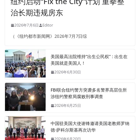
纽约启动“Fix the City”计划 重拳整
治长期违规房东
2026年7月6日
Editor
（《纽约都市新闻网》2026年7月7日综
美国最高法院维持“出生公民权” : 出生在
美国就是美国人！
2026年6月30日
FBI联合纽约警方突袭多名警界高层住所
涉纽约警察局腐败刑事调查
2026年6月25日
中国驻美国大使谢锋邀请美国老教师罗纳
德·萨科尔斯基再次访华
2026年6月20日