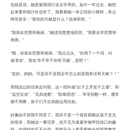
也就是说，她是被我强行送去学琴的。如今一年过去，她想
起来要和我讨价还价了。我看着她一本正经的小模样，有点
啼笑皆非：“那你的天赋是什么？说来听听。”
“我喜欢芭蕾和画画，”她清清楚楚地回答。“我要去学芭蕾和
画画。”
“哦，你喜欢芭蕾和画画，”我点点头。“你用了一个词，叫
做‘喜欢’。‘喜欢’并不等于你有‘天赋’，是吧？”
“是的，妈妈。可是你不送我去学怎么知道我有没有天赋？！”
用我说过的话来反问我，这一招叫做“以子之矛攻子之盾”。和
“远交近攻”、“见风使舵”、“阳奉阴违”……等等招数一样，通常
都不用教，孩子们天生就能运用自如。
好像由不得我不同意了。我并不是一个很容易顺从孩子意见
的母亲，而她这一番话里，也不无为逃避学钢琴找借口的嫌
疑。但强扭的瓜不会甜，我答应马上着手帮她去找芭蕾舞学