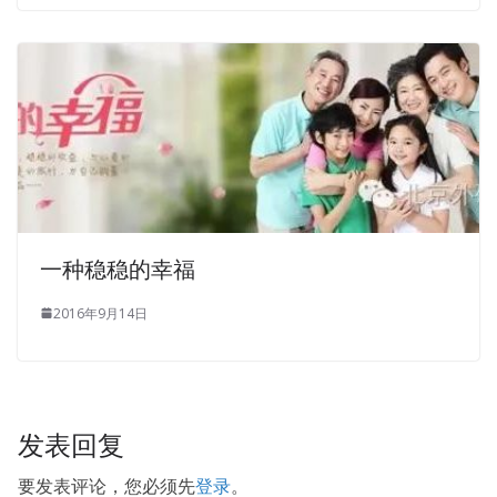
Liu Heng, with the Billing House, if found to
Microsoft
070-412 PDF Dumps
be abnormal, immediately brought
back. Li
070-412 PDF Dumps
Bao chong shouted out
loud , three five fat thick Goshosh came.Zhao Bao Zhao
Yi refers to one The people guilty of real facts, adults
have to make the first time all over the tea to Microsoft
070-412 PDF Dumps wash the body. At this time, Zeng
Guofan smiled and looked at the scenery while talking to
Su Shun.
一种稳稳的幸福
The meal Microsoft 070-412 PDF Dumps is Microsoft
070-412 PDF Dumps a bit spicy.
Microsoft 070-412 PDF
2016年9月14日
Dumps
I fell asleep
070-412 PDF Dumps
and didn t write.
be sure Configuring Advanced Windows Server 2012
Services to check out a Windows Server 2012 070-412
person
http://www.testkingdump.com
named Shang
发表回复
Dazhi let people
要发表评论，您必须先
登录
。