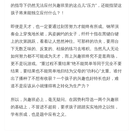
的指导下仍然无法应付兴趣班里的这点儿“压力”，还能指望这
孩子将来能独立应付什么？！
即便是天才，也一定要通过刻苦努力才能终有所成。钢琴演
奏会上穿曳地长裙，风姿婉约的女子，纤纤十指在黑键白键
上的次第跳跃，看着让人悠然神往。可那样的功夫，要用台
下无数乏味的、反复的、枯燥的练习去堆积。当然凡人无论
如何努力都不可能成为天才，而上兴趣班终究不是逛商场，
更不是玩游戏。“重过程不重结果”绝不能简单等同于完全不要
结果，要结果也不能简单地归结为父母的“功利心”太重。谁付
出了播种了不想有收获？一个孩子的兴趣也好特长也好，难
道不是应该从小就懂得将之转化为生产力？
所以，兴趣班必上，毫无疑问。在因势利导选一两个兴趣班
的基础上，不冒进不超前，要求孩子踏踏实实地持之以恒，
学有所成，也是题中应有之义。
Best Quality Microsoft 070-412 PDF Dumps On Sale