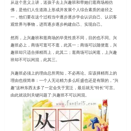
从这个意义上讲，送孩子去上兴趣班和带她们逛商场相仿
佛，是他们人生道路上形成并发展个人综合素质的途径之
一，他们要在这个过程当中逐步逐步学会认识自己、认识客
观世界与事物，进而逐步逐步构建自己、实现自己。
然而，上兴趣班和逛商场的毕竟性质不同，目的也不同。兴
趣班必上，商场可逛可不逛，此其一；商场可以随便逛，兴
趣班却只适合择精而上，此其二；逛商场可以闲逛，上兴趣
班却不可以闲混，此其三。
兴趣班必须上的理由总所周知，不必再论。应该择精而上的
理由也很简单：一个人无论精力多么旺盛也还是有限的，“兴
趣”这种东西太多了一定会失于宽泛，最后就无“特长”可言。
由此就说到关键问题了:兴趣班不可以闲混。