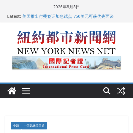
Skip
2026年8月8日
to
Latest:
美国推出付费签证加急试点 750美元可获优先面谈
content
纽约启动“Fix the City”计划 重拳整治长期违规房东
美国最高法院维持“出生公民权” : 出生在美国就是美国
人！
FBI联合纽约警方突袭多名警界高层住所 涉纽约警察局腐
败刑事调查
中国驻美国大使谢锋邀请美国老教师罗纳德·萨科尔斯基
再次访华
专题
中国妈咪美国娘