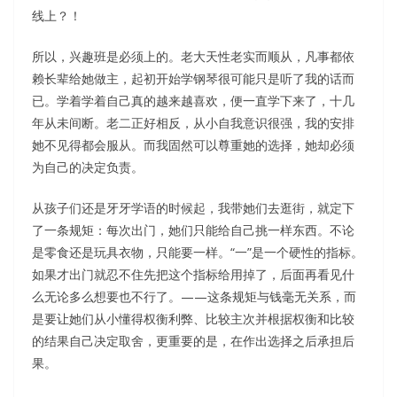
线上？！
所以，兴趣班是必须上的。老大天性老实而顺从，凡事都依
赖长辈给她做主，起初开始学钢琴很可能只是听了我的话而
已。学着学着自己真的越来越喜欢，便一直学下来了，十几
年从未间断。老二正好相反，从小自我意识很强，我的安排
她不见得都会服从。而我固然可以尊重她的选择，她却必须
为自己的决定负责。
从孩子们还是牙牙学语的时候起，我带她们去逛街，就定下
了一条规矩：每次出门，她们只能给自己挑一样东西。不论
是零食还是玩具衣物，只能要一样。“一”是一个硬性的指标。
如果才出门就忍不住先把这个指标给用掉了，后面再看见什
么无论多么想要也不行了。——这条规矩与钱毫无关系，而
是要让她们从小懂得权衡利弊、比较主次并根据权衡和比较
的结果自己决定取舍，更重要的是，在作出选择之后承担后
果。