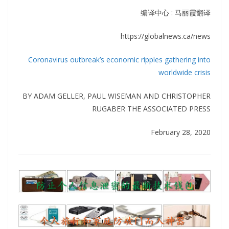
编译中心 : 马丽霞翻译
https://globalnews.ca/news
Coronavirus outbreak’s economic ripples gathering into
worldwide crisis
BY ADAM GELLER, PAUL WISEMAN AND CHRISTOPHER
RUGABER THE ASSOCIATED PRESS
February 28, 2020