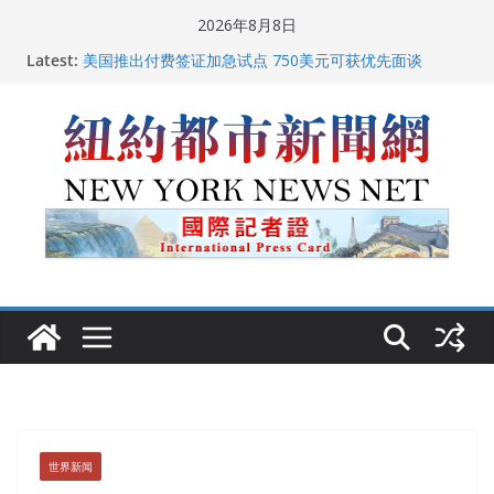
Skip
2026年8月8日
中国驻美国大使谢锋邀请美国老教师罗纳德·萨科尔斯基
to
Latest:
再次访华
content
美国推出付费签证加急试点 750美元可获优先面谈
纽约启动“Fix the City”计划 重拳整治长期违规房东
美国最高法院维持“出生公民权” : 出生在美国就是美国
人！
FBI联合纽约警方突袭多名警界高层住所 涉纽约警察局腐
败刑事调查
世界新闻