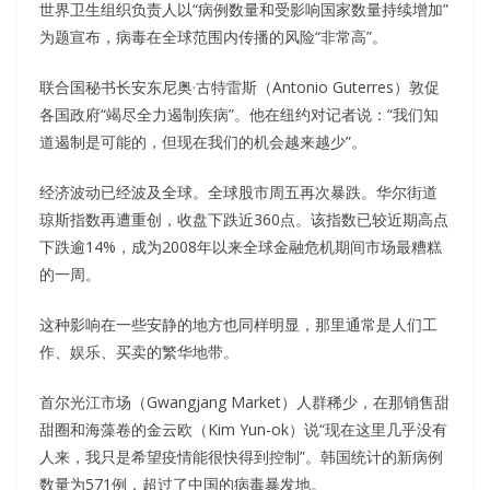
世界卫生组织负责人以“病例数量和受影响国家数量持续增加”
为题宣布，病毒在全球范围内传播的风险“非常高”。
联合国秘书长安东尼奥·古特雷斯（Antonio Guterres）敦促
各国政府“竭尽全力遏制疾病”。他在纽约对记者说：“我们知
道遏制是可能的，但现在我们的机会越来越少”。
经济波动已经波及全球。全球股市周五再次暴跌。华尔街道
琼斯指数再遭重创，收盘下跌近360点。该指数已较近期高点
下跌逾14%，成为2008年以来全球金融危机期间市场最糟糕
的一周。
这种影响在一些安静的地方也同样明显，那里通常是人们工
作、娱乐、买卖的繁华地带。
首尔光江市场（Gwangjang Market）人群稀少，在那销售甜
甜圈和海藻卷的金云欧（Kim Yun-ok）说“现在这里几乎没有
人来，我只是希望疫情能很快得到控制”。韩国统计的新病例
数量为571例，超过了中国的病毒暴发地。