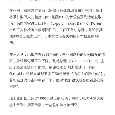
在亚洲，日本东京迪斯尼乐园和环球影城宣布将关闭，预计
将吸引数万人的包括K-pop集团BTS的音乐会系列活动被取
消。韩国国家进出口银行（Export-Import Bank of Korea）
一名工人被检测出病毒阳性后，关闭了首尔总部，并通告其
他800员工在家工作。日本官员准备关闭所有学校直到4月
初。
在意大利，已报告有888起病例，是亚洲以外的病例最多的国
家，旅馆预订量正在下降。孔特总理（Giuseppe Conte）提
出了经济衰退的可能性。像弗拉维奥·加斯塔迪（Flavio
Gastaldi）这样在威尼斯卖了30年纪念品的店主们担忧他们是
否能在这次打击中幸存下来。他说“我们很快就会把钥匙还给
房东”。
瑞士政府禁止超过1000人以上的活动，同时，德国科隆大教
堂由于害怕病菌传播，一盆盆的圣水被倒空。