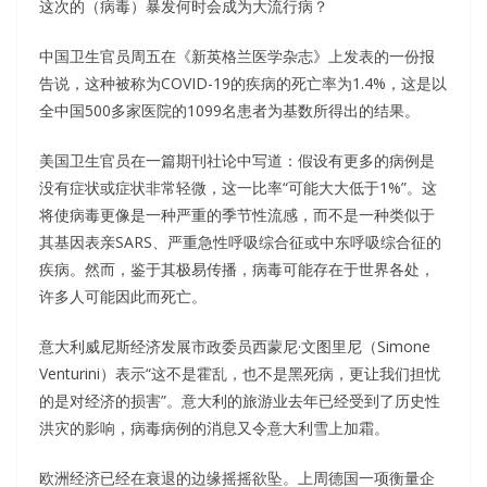
这次的（病毒）暴发何时会成为大流行病？
中国卫生官员周五在《新英格兰医学杂志》上发表的一份报
告说，这种被称为COVID-19的疾病的死亡率为1.4%，这是以
全中国500多家医院的1099名患者为基数所得出的结果。
美国卫生官员在一篇期刊社论中写道：假设有更多的病例是
没有症状或症状非常轻微，这一比率“可能大大低于1%”。这
将使病毒更像是一种严重的季节性流感，而不是一种类似于
其基因表亲SARS、严重急性呼吸综合征或中东呼吸综合征的
疾病。然而，鉴于其极易传播，病毒可能存在于世界各处，
许多人可能因此而死亡。
意大利威尼斯经济发展市政委员西蒙尼·文图里尼（Simone
Venturini）表示“这不是霍乱，也不是黑死病，更让我们担忧
的是对经济的损害”。意大利的旅游业去年已经受到了历史性
洪灾的影响，病毒病例的消息又令意大利雪上加霜。
欧洲经济已经在衰退的边缘摇摇欲坠。上周德国一项衡量企