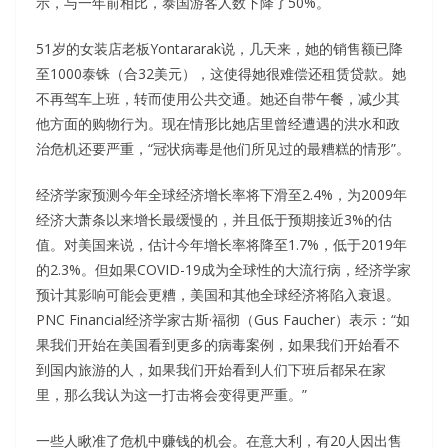
示，与一年前相比，泰国游客人数下降了50%。
51岁的女装店老板Yontararak说，几天来，她的销售额已降
至1000泰铢（合32美元），这使得她很难偿还租赁贷款。她
不再驾车上班，转而使用公共交通。她还自带午餐，减少其
他方面的购物行为。现在情形比她店里曾经遭遇的洪水和政
治危机还要严重，“冠状病毒是他们所见过的最糟糕的情形”。
经济学家预测今年全球经济增长率将下滑至2.4%，为2009年
经济大萧条以来增长最缓慢的，并且低于预期接近3%的估
值。对美国来说，估计今年增长率将降至1.7%，低于2019年
的2.3%。但如果COVID-19成为全球性的大流行病，经济学家
预计其影响可能会更糟，美国和其他全球经济将陷入衰退。
PNC Financial经济学家古斯·福彻（Gus Faucher）表示：“如
果我们开始在美国看到更多的病毒案例，如果我们开始看不
到国内旅游的人，如果我们开始看到人们下班后都呆在家
里，那么我认为这一打击将会变得更严重。”
一些人瞅准了危机中赚钱的机会。在意大利，有20人因出售