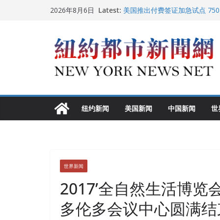
Skip
Latest:
美国推出付费签证加急试点 75
2026年8月6日
to
纽约启动“Fix the City”计
美国最高法院维持“出生公民权” 
content
FBI联合纽约警方突袭多名警界
调查
中国驻美国大使谢锋邀请美国老
纽约新闻
美国新闻
中国新闻
世
世界新闻
2017’全自然生活博览会(Wh
多伦多会议中心圆满结