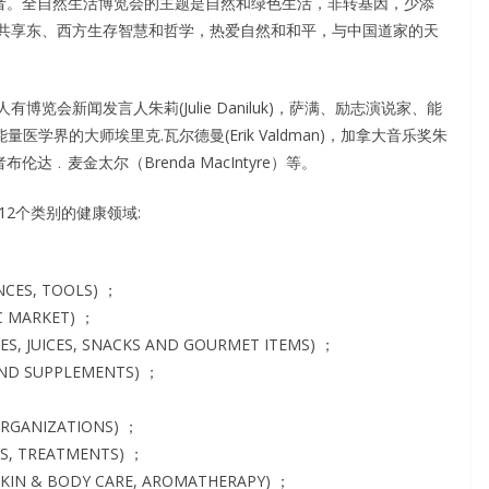
观者。全自然生活博览会的主题是自然和绿色生活，非转基因，少添
共享东、西方生存智慧和哲学，热爱自然和和平，与中国道家的天
会新闻发言人朱莉(Julie Daniluk)，萨满、励志演说家、能
)，能量医学界的大师埃里克.瓦尔德曼(Erik Valdman)，加拿大音乐奖朱
伦达﹒麦金太尔（Brenda MacIntyre）等。
12个类别的健康领域:
ES, TOOLS) ；
MARKET) ；
UICES, SNACKS AND GOURMET ITEMS) ；
ND SUPPLEMENTS) ；
RGANIZATIONS) ；
, TREATMENTS) ；
& BODY CARE, AROMATHERAPY) ；