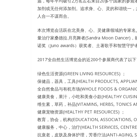
届，每年平均吸引2万名左右来自20多个国家的参
加剂或无任何添加剂。追求身、心、灵的和谐统一，
人合一不谋而合。
本次博览会活跃在北美身、心、灵健康领域的专家名人有博览
量治疗家桑德拉.月亮舞者(Sandra Moon Dancer
诺奖（Juno awards）获奖者、土著歌手和智慧守护者布
2017’全自然生活博览会的近200个参展商代表了以下
绿色生活资源(GREEN LIVING RESOURCES) ；
保健品，器具，工具(HEALTH PRODUCTS, APPLIANC
全自然食品与有机市场(WHOLE FOODS & ORGANIC 
健康美食，果汁，小吃和美食小款(HEALTHY CUISINES, J
维生素，草药，补品(VITAMINS, HERBS, TONICS A
健康宠物资源(HEALTHY PET RESOURCES) ；
教育，协会，机构(EDUCATION, ASSOCIATIONS, O
健康服务，中心，治疗(HEALTH SERVICES, CENTRES
抗衰老，皮肤及身体护理，芳香疗法(ANTI-AGING, SKIN 