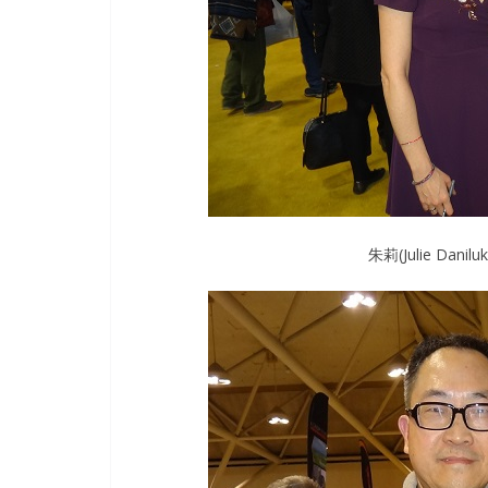
朱莉(Julie Dani