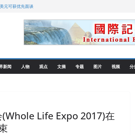
0美元可获优先面谈
划 重拳整治长期违规房东
: 出生在美国就是美国人！
高层住所 涉纽约警察局腐败刑事
教师罗纳德·萨科尔斯基再次访华
界新闻
人物
观点
文摘
专题
图片
视频
分
ole Life Expo 2017)在
束