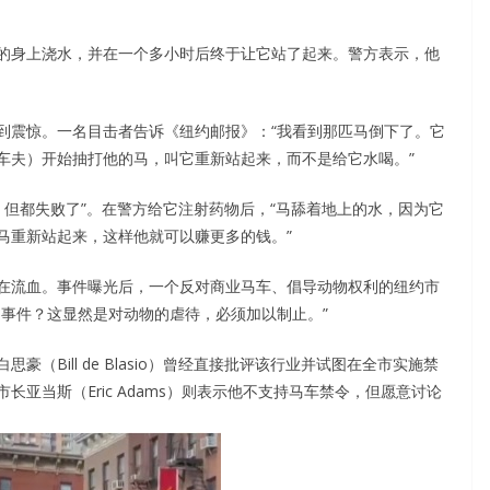
的身上浇水，并在一个多小时后终于让它站了起来。警方表示，他
到震惊。一名目击者告诉《纽约邮报》：“我看到那匹马倒下了。它
车夫）开始抽打他的马，叫它重新站起来，而不是给它水喝。”
起来，但都失败了”。在警方给它注射药物后，“马舔着地上的水，因为它
马重新站起来，这样他就可以赚更多的钱。”
在流血。事件曝光后，一个反对商业马车、倡导动物权利的纽约市
的事件？这显然是对动物的虐待，必须加以制止。”
（Bill de Blasio）曾经直接批评该行业并试图在全市实施禁
亚当斯（Eric Adams）则表示他不支持马车禁令，但愿意讨论