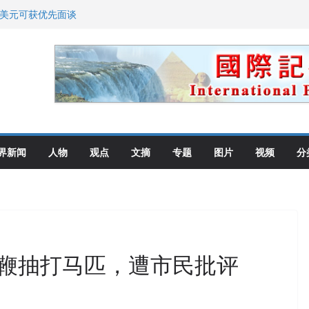
0美元可获优先面谈
划 重拳整治长期违规房东
: 出生在美国就是美国人！
高层住所 涉纽约警察局腐败刑事
教师罗纳德·萨科尔斯基再次访华
界新闻
人物
观点
文摘
专题
图片
视频
分
鞭抽打马匹，遭市民批评