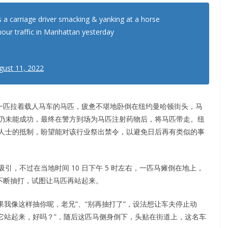
 carriage driver smacking & yanking at a horse
hour traffic in Manhattan yesterday
gust 11, 2022
，一匹拉着载人马车的马匹，疲惫不堪地卧倒在纽约曼哈顿街头，马
仍未能成功，最终在警方到场为马匹注射药物后，将马匹带走。纽
人士的抵制，盼望能对该行业祭出禁令，以避免日后再有类似的事
，不过在当地时间 10 日下午 5 时左右，一匹马瘫倒在地上，
不断抽打，试图让马匹再站起来。
果我像这样抽你呢，老兄”、“别再抽打了”，设法想让车夫停止动
让它站起来，好吗？”，随后这匹马侧身倒下，头贴在街道上，这名车