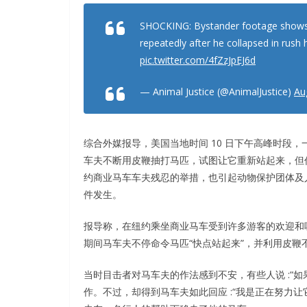
SHOCKING: Bystander footage shows a
repeatedly after he collapsed in rush 
pic.twitter.com/4fZzJpEJ6d
— Animal Justice (@AnimalJustice)
Au
综合外媒报导，美国当地时间 10 日下午高峰时段
车夫不断用皮鞭抽打马匹，试图让它重新站起来，但
约商业马车车夫残忍的举措，也引起动物保护团体及
件发生。
报导称，在纽约乘坐商业马车受到许多游客的欢迎和吸引
期间马车夫不停命令马匹“快点站起来”，并利用皮鞭
当时目击者对马车夫的作法感到不安，有些人说 :“如
作。不过，却得到马车夫如此回应 :“我是正在努力