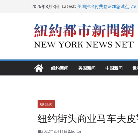
Skip
Latest:
美国推出付费签证加急试点 75
2026年8月8日
to
纽约启动“Fix the City”计
美国最高法院维持“出生公民权” 
content
FBI联合纽约警方突袭多名警界
调查
中国驻美国大使谢锋邀请美国老
纽约新闻
美国新闻
中国新闻
世
纽约新闻
纽约街头商业马车夫皮
2022年8月11日
Editor