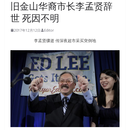
旧金山华裔市长李孟贤辞
世 死因不明
2017年12月12日
Editor
李孟贤骤逝 传深夜超市采买突倒地