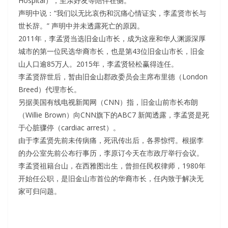
Hospital），至亲好友等陪伴在侧。
声明中说：“我们以无比哀伤和沉痛心情证实，李孟贤市长与
世长辞。” 声明中并未透露死亡的原因。
2011年，李孟贤当选旧金山市长，成为这座和华人渊源深厚
城市的第一位民选华裔市长，也是第43位旧金山市长，旧金
山人口逾85万人。2015年，李孟贤轻松赢得连任。
李孟贤辞世后，暂由旧金山郡政委员会主席布里德（London
Breed）代理市长。
另据美国有线电视新闻网（CNN）指，旧金山前市长布朗
（Willie Brown）向CNN旗下的ABC7 新闻透露，李孟贤是死
于心脏骤停（cardiac arrest）。
由于李孟贤先前未传病痛，死讯传出后，各界惊愕。根据李
的办公室先前公布行事历，李原订今天在市政厅举行会议。
李孟贤祖籍台山，在西雅图出生，曾担任民权律师，1980年
开始任公职，是旧金山市首位的华裔市长，任内致于解决无
家可归问题。