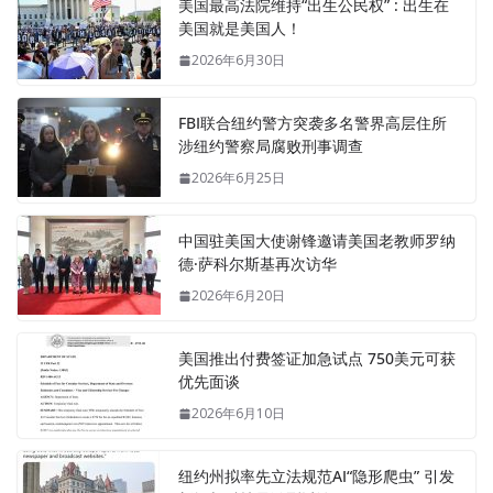
美国最高法院维持“出生公民权” : 出生在
美国就是美国人！
2026年6月30日
FBI联合纽约警方突袭多名警界高层住所
涉纽约警察局腐败刑事调查
2026年6月25日
中国驻美国大使谢锋邀请美国老教师罗纳
德·萨科尔斯基再次访华
2026年6月20日
美国推出付费签证加急试点 750美元可获
优先面谈
2026年6月10日
纽约州拟率先立法规范AI“隐形爬虫” 引发