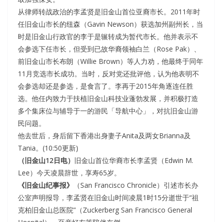
从律师转战政治的李孟贤是旧金山首位亚裔市长。2011年时
任旧金山市长的纽森（Gavin Newson）获选加州副州长，当
时是旧金山行政官的李于是辗转成为暂代市长。他并表示不
会参选下任市长，但受到已故华裔领袖白兰（Rose Pak）、
前旧金山市长布朗（Willie Brown）等人力劝，他最终于同年
11月竞选市长成功。当时，反对党还批评他，认为他表明不
会参选却还是参选，是食言了。李再于2015年角逐连任胜
选。他任内致力于扶植旧金山科技业蓬勃发展，并积极打造
多个集床位与辅导于一的游民「导航中心」，对抗旧金山游
民问题。
他去世后，身后留下香港出身妻子Anita及两女Brianna及
Tania。(10:50更新)
（旧金山12日电）
旧金山首位华裔市长李孟贤（Edwin M.
Lee）今天凌晨辞世，享寿65岁。
《旧金山纪事报》
（San Francisco Chronicle）引述市长办
公室声明报导，李孟贤在旧金山时间凌晨1时15分逝世于“祖
克柏旧金山总医院”（Zuckerberg San Francisco General