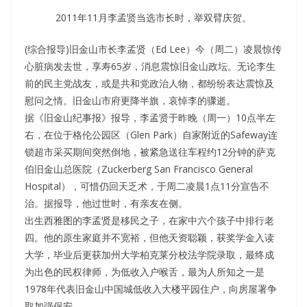
2011年11月李孟贤当选市长时，举双臂庆贺。
(综合报导)旧金山市长李孟贤（Ed Lee）今（周二）凌晨惊传
心脏病发去世，享寿65岁，消息震惊旧金山政坛。无论李生
前的民主党战友，或是共和党政治人物，都纷纷表达震惊及
慰问之情。旧金山市府更降半旗，哀悼李的骤逝。
据《旧金山纪事报》报导，李孟贤于昨晚（周一）10点半左
右，在位于格伦公园区（Glen Park）自家附近的Safeway连
锁超市采买期间突然倒地，被紧急送往车程约12分钟的萨克
伯旧金山总医院（Zuckerberg San Francisco General
Hospital），可惜仍回天乏术，于周二凌晨1点11分宣告不
治。据报导，他过世时，有亲友在侧。
出生西雅图的李孟贤是移民之子，在家中六个孩子中排行老
四。他的原生家庭并不宽裕，但他天资聪颖，获奖学金入读
大学，毕业后更获加州大学柏克莱分校法学院录取，最终成
为出色的民权律师，为低收入户喉舌，最为人所知之一是
1978年代表旧金山中国城低收入大楼平园住户，向房屋署争
取加强保安。