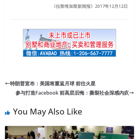
《拉斯维加斯新闻报》2017年12月12日
Latest Release GSEC Braindumps For GIAC Information
Security
特朗普宣布：美国将重返月球 前往火星
For the first time, someone GIAC Information Security
参与打造Facebook 前高层后悔：撕裂社会深感内疚
GSEC was willing to listen to her. She GIAC GSEC
Braindumps GIAC GSEC Braindumps is too tired, from
You May Also Like
small to large, in just 25 years, has been fighting alone,
struggling, how can one day be relaxed and happy On the
contrary, it is the most peaceful
GIAC GSEC Braindumps
and quiet at the moment, and finally gets a real rest, no