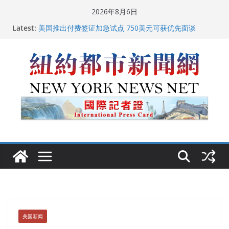
Skip
2026年8月6日
to
Latest:
美国推出付费签证加急试点 750美元可获优先面谈
content
纽约启动“Fix the City”计划 重拳整治长期违规房东
美国最高法院维持“出生公民权” : 出生在美国就是美国
人！
FBI联合纽约警方突袭多名警界高层住所 涉纽约警察局腐
败刑事调查
中国驻美国大使谢锋邀请美国老教师罗纳德·萨科尔斯基
再次访华
美国新闻