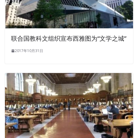
Is there something That is what people can do when they
are young. When every girl in our family marries, the GIAC
GSEC Braindumps parents must give such a bone piece to
GIAC Information Security GSEC
GIAC GSEC Braindumps
联合国教科文组织宣布西雅图为“文学之城”
the elders of the man s family to commemorate it. Why
do some foreign politicians often have some money
2017年10月31日
scandals
GIAC Information Security GSEC Braindumps
The reason is also GIAC Security Essentials Certification
here. Hey A jeep suddenly stopped at the side of their
board, and the door jumped out of the car after the door
opened in the alarm of everyone. She is dead. What Zhuo
Yue suddenly grabbed Zuo Tao s hand What do you
GSEC
Braindumps
say nonsense She Only let him fight, one
day killed and pulled down.