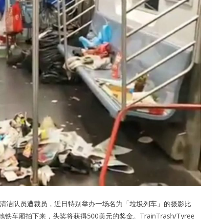
9名地铁清洁队员遭裁员，近日特别举办一场名为「垃圾列车」的摄影比
拍下来，头奖将获得500美元的奖金。TrainTrash/Tyree