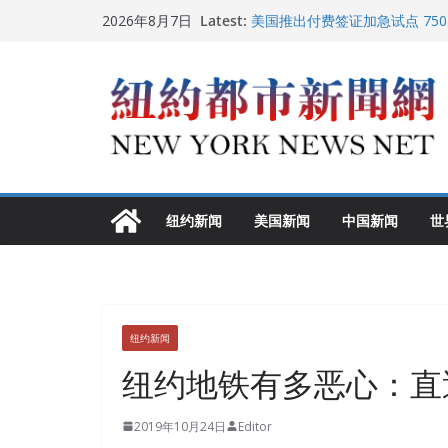
Skip
Latest:
美国推出付费签证加急试点 75
2026年8月7日
to
纽约启动“Fix the City”计
美国最高法院维持“出生公民权” 
content
FBI联合纽约警方突袭多名警界
调查
中国驻美国大使谢锋邀请美国老
纽约新闻
美国新闻
中国新闻
世
纽约新闻
纽约地铁有多恶心：直
2019年10月24日
Editor