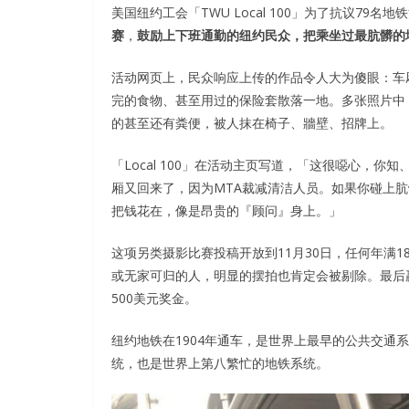
美国纽约工会「TWU Local 100」为了抗议79
赛
，
鼓励上下班通勤的纽约民众，把乘坐过最肮髒的
活动网页上，民众响应上传的作品令人大为傻眼：车
完的食物、甚至用过的保险套散落一地。多张照片中
的甚至还有粪便，被人抹在椅子、牆壁、招牌上。
「Local 100」在活动主页写道，「这很噁心，
厢又回来了，因为MTA裁减清洁人员。如果你碰上
把钱花在，像是昂贵的『顾问』身上。」
这项另类摄影比赛投稿开放到11月30日，任何年满
或无家可归的人，明显的摆拍也肯定会被剔除。最后
500美元奖金。
纽约地铁在1904年通车，是世界上最早的公共交通
统，也是世界上第八繁忙的地铁系统。