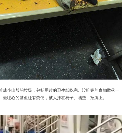
堆成小山般的垃圾，包括用过的卫生纸吃完、没吃完的食物散落一
。最噁心的甚至还有粪便，被人抹在椅子、牆壁、招牌上。