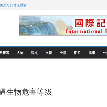
0美元可获优先面谈
划 重拳整治长期违规房东
: 出生在美国就是美国人！
高层住所 涉纽约警察局腐败刑事
教师罗纳德·萨科尔斯基再次访华
界新闻
人物
观点
文摘
专题
图片
视频
分
逼生物危害等级