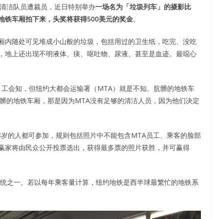
名地铁清洁队员遭裁员，近日特别举办
一场名为「垃圾列车」的摄影比
地铁车厢拍下来，头奖将获得500美元的奖金
。
厢内随处可见堆成小山般的垃圾，包括用过的卫生纸，吃完、没吃
，地上还出现不明液体、痰、呕吐物、尿液、甚至是血迹。最噁心
你知、工会知，但纽约大都会运输署（MTA）就是不知。肮髒的地铁车
肮髒的地铁车厢，那是因为MTA没有足够的清洁人员，因为他们决定
18岁的人都可参加，规则包括照片中不能包含MTA员工、乘客的脸部
赢家将由民众公开投票选出，获得最多票的照片获胜，并可赢得
系统之一。若以每年乘客量计算，纽约地铁是西半球最繁忙的地铁系