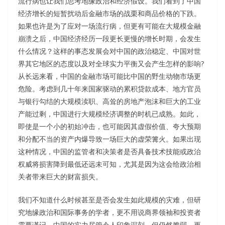
流行病也让我们思考地缘政治和经济假设。我们看到了中国
经济增长的短暂扰动后金融市场的战栗和商品价格的下跌。
如果也许是为了应对一场流行病，但更有可能在大规模金融
崩溃之后，中国经济经历一段更长更慢的增长时期，会发生
什么情况？这样的事态发展会对中国的政治稳定、中国对世
界其它地区的态度以及对全球实力平衡又会产生怎样的影响?
从长远来看，中国的金融市场可能比中国的野生动物市场更
危险。考虑到几十年来国家驱动的累积贷款成本、地方官员
与银行勾结的大规模渎职、高耸的房地产泡沫和巨大的工业
产能过剩，中国进行大规模经济调整的时机已成熟。如此，
即使是一个小的初始冲击，也可能因其虚假价值、夸大预期
和分配不当的资产内爆导致一场巨大的虚荣篝火。如果出现
这种情况，中国的监管者和决策者是否具备技术技能或政治
权威将损害降到最低还远未可知，尤其是因为这会给政治相
关者带来巨大的财富损失。
我们不知道什么时候甚至是否会发生如此规模的灾难，但研
究地缘政治和国际事务的学者，更不用说商界领袖和投资者
需要谨记，中国的实力尽管令人印象深刻，但仍然脆弱。更