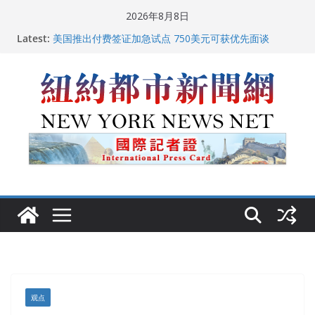
Skip
2026年8月8日
to
中国驻美国大使谢锋邀请美国老教师罗纳德·萨科尔斯基
Latest:
content
再次访华
美国推出付费签证加急试点 750美元可获优先面谈
纽约启动“Fix the City”计划 重拳整治长期违规房东
美国最高法院维持“出生公民权” : 出生在美国就是美国
人！
FBI联合纽约警方突袭多名警界高层住所 涉纽约警察局腐
败刑事调查
观点