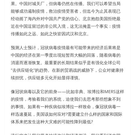
果。中国封城关厂，但病毒仍然在传播。我们可以希望当局
能够成功遏制疫情，救治疫情受害者，但迄今为止其表现已
经动摇了海内外对中国共产党的信心。北京抱怨美国拒绝最
近在中国逗留过的非公民入境，这无法掩盖一个事实：疫情
传播如此之远、如此之快皆因武汉和北京。
预测人士预计，冠状病毒疫情最有可能带来的经济后果将是
中国的经济在第一季度出现短暂而大幅的回落，随着病毒的
消退而逐渐恢复。最重要的长期结果似乎是有强化全球公司
“去供应链化”的趋势。在新的贸易战的威胁下，公众对健康持
续担忧，供应链多元化开始显得谨慎。
像冠状病毒以及它的前身——比如非典、埃博拉和MERS这样
的疫情，考验着我们的系统，迫使我们去思考那些想象不到
的事情。如果有一种疾病似埃博拉一样致命，像冠状病毒一
样迅速蔓延，美国该如何应对?需要建立什么样的国家和国际
体系来把发生这种大灾难的可能性降到最低?