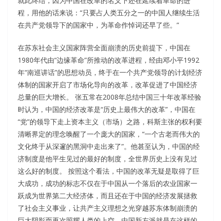
就此终结，因为中国在改革的名义下还在延续着革命的进
程，用他的话来说：“只要占人类五分之一的中国人继续生活
在共产党领导下的国家中，为革命作悼词还早了些。”
在苏东社会主义国家阵营全面崩溃的历史前提下，中国在
1980年代由“边缘革命”所推动的改革进程，经由邓小平1992
年“南巡讲话”的思想动员，终于在一个共产党领导的计划经济
体制的国家开启了市场化导向的改革，改革促进了中国经济
总量的巨大增长。 张五常在2008年总结中国三十年改革经验
时认为，中国的经济改革是“历史上最伟大的改革”，中国在
“党”的领导下走上资本主义（市场）之路，科斯主张的权利要
清晰界定的理念唤醒了一个庞大的国家，“一个古老而伟大的
文化终于从深邃的黑洞中走出来了”。他甚至认为，中国的经
济制度是他平生见过的最好的制度，全世界历史上没有见过
这么好的制度。 按照这个看法，中国的改革无疑是取得了巨
大成功，成功的标志不仅在于中国从一个落后的农业国家一
跃成为世界第二大经济体，而且还在于中国的经济发展拯救
了社会主义事业，让共产主义理想之光穿越苏东体制崩溃的
巨大阴影而再次照耀人类的上空。中国新左派就是在这样的