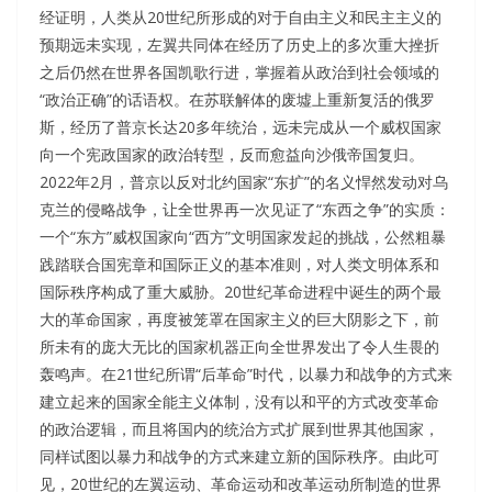
经证明，人类从20世纪所形成的对于自由主义和民主主义的
预期远未实现，左翼共同体在经历了历史上的多次重大挫折
之后仍然在世界各国凯歌行进，掌握着从政治到社会领域的
“政治正确”的话语权。在苏联解体的废墟上重新复活的俄罗
斯，经历了普京长达20多年统治，远未完成从一个威权国家
向一个宪政国家的政治转型，反而愈益向沙俄帝国复归。
2022年2月，普京以反对北约国家“东扩”的名义悍然发动对乌
克兰的侵略战争，让全世界再一次见证了“东西之争”的实质：
一个“东方”威权国家向“西方”文明国家发起的挑战，公然粗暴
践踏联合国宪章和国际正义的基本准则，对人类文明体系和
国际秩序构成了重大威胁。20世纪革命进程中诞生的两个最
大的革命国家，再度被笼罩在国家主义的巨大阴影之下，前
所未有的庞大无比的国家机器正向全世界发出了令人生畏的
轰鸣声。在21世纪所谓“后革命”时代，以暴力和战争的方式来
建立起来的国家全能主义体制，没有以和平的方式改变革命
的政治逻辑，而且将国内的统治方式扩展到世界其他国家，
同样试图以暴力和战争的方式来建立新的国际秩序。由此可
见，20世纪的左翼运动、革命运动和改革运动所制造的世界