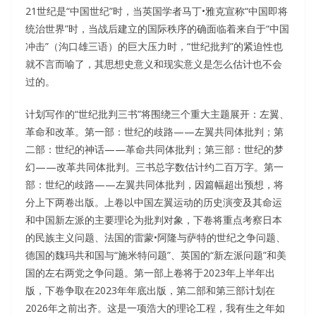
21世纪是“中国世纪”时，当英国学者马丁•雅克宣称“中国即将
统治世界”时，当战后建立的国际秩序的确面临着来自于“中国
冲击”（沟口雄三语）的巨大压力时，“世纪批判”的紧迫性也
就不言而喻了，其思想史意义和现实意义是怎么估计也不会
过的。
计划写作的“世纪批判三书”将围绕三个重大主题展开：左翼、
革命和改革。第一部：世纪的歧路——左翼共同体批判；第
二部：世纪的神话——革命共同体批判；第三部：世纪的梦
幻——改革共同体批判。三书总字数估计约二百万字。第一
部：世纪的歧路——左翼共同体批判，因篇幅超出预想，将
分上下两卷出版。上卷以中国左翼运动的历史演变及其命运
和中国新左派的主要理论为批判对象，下卷将重点考察日本
的民族主义问题、法国的雷蒙•阿隆与萨特的世纪之争问题、
德国的魏玛共和国与“施米特问题”、英国的“新左派问题”和美
国的左右两党之争问题。第一部上卷将于2023年上半年出
版，下卷争取在2023年年底出版，第二部和第三部计划在
2026年之前出齐。这是一项浩大的理论工程，我有生之年如