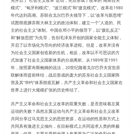
先开启了“社会主义改革”运动，先后形成了改革的“南斯拉夫
模式”、“匈牙利模式”、“波兰模式”和“捷克模式”。改革在1980
年代达到高潮。苏联在戈尔巴乔夫领导下，以“改革与新思维”
试图彻底摒弃斯大林主义的政治体制，建立一个“人道的、民
主的社会主义”体制。中国在邓小平的领导下，以“拨乱反正”
和“解放思想”为先导，告别毛泽东开创的国家全能主义体制，
开启了以市场化为导向的经济改革进程。但是，改革并没有
为社会主义国家创造新的生机，相反，改革以不可思议的方
式加速了社会主义国家体系的分崩离析。从1989年至1991
年，按照霍布斯鲍姆的说法，20世纪随着戈尔巴乔夫宣告苏
联解体而提前终结，战后形成的庞大的苏东社会主义国家阵
营及其“华约”体系彻底瓦解，共产主义革命和社会主义国家在
世界上进行大规模扩张的历史终结了。
共产主义革命和社会主义改革的双重失败，是否意味着左翼
运动的失败？虽然左翼运动与共产主义革命和社会主义改革
共同分享过马克思主义的思想资源，在运动的性质和方式上
共同具有激进主义倾向，在目标模式上共同追求人类的终极
平等；但是，左翼在思想光谱上有着更为广泛的色彩分布，