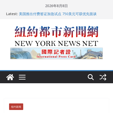
Skip
2026年8月8日
中国驻美国大使谢锋邀请美国老教师罗纳德·萨科尔斯基
to
Latest:
再次访华
content
美国推出付费签证加急试点 750美元可获优先面谈
纽约启动“Fix the City”计划 重拳整治长期违规房东
美国最高法院维持“出生公民权” : 出生在美国就是美国
人！
FBI联合纽约警方突袭多名警界高层住所 涉纽约警察局腐
败刑事调查
纽约新闻