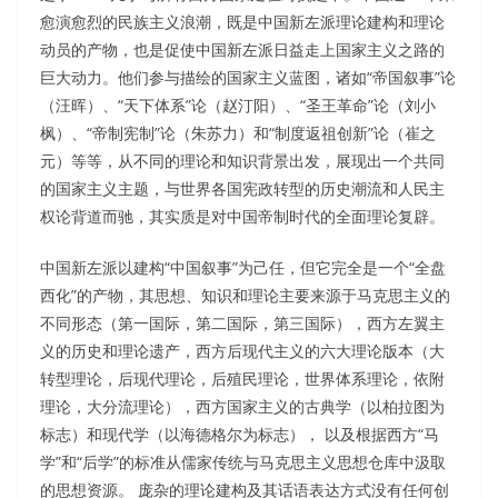
愈演愈烈的民族主义浪潮，既是中国新左派理论建构和理论
动员的产物，也是促使中国新左派日益走上国家主义之路的
巨大动力。他们参与描绘的国家主义蓝图，诸如“帝国叙事”论
（汪晖）、“天下体系”论（赵汀阳）、“圣王革命”论（刘小
枫）、“帝制宪制”论（朱苏力）和“制度返祖创新”论（崔之
元）等等，从不同的理论和知识背景出发，展现出一个共同
的国家主义主题，与世界各国宪政转型的历史潮流和人民主
权论背道而驰，其实质是对中国帝制时代的全面理论复辟。
中国新左派以建构“中国叙事”为己任，但它完全是一个“全盘
西化”的产物，其思想、知识和理论主要来源于马克思主义的
不同形态（第一国际，第二国际，第三国际），西方左翼主
义的历史和理论遗产，西方后现代主义的六大理论版本（大
转型理论，后现代理论，后殖民理论，世界体系理论，依附
理论，大分流理论），西方国家主义的古典学（以柏拉图为
标志）和现代学（以海德格尔为标志）， 以及根据西方“马
学”和“后学”的标准从儒家传统与马克思主义思想仓库中汲取
的思想资源。 庞杂的理论建构及其话语表达方式没有任何创