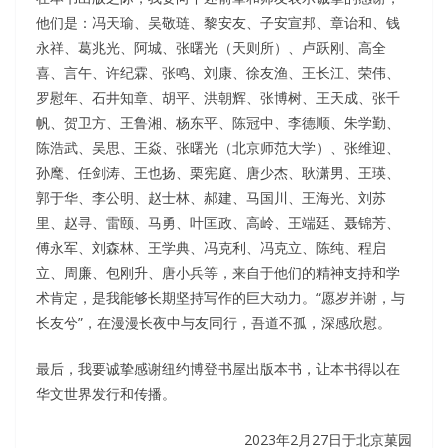
他们是：冯天瑜、吴敬琏、黎安友、子安宣邦、章诒和、钱
永祥、葛兆光、阿城、张曙光（天则所）、卢跃刚、高全
喜、言午、许纪霖、张鸣、刘康、徐友渔、王长江、荣伟、
罗慰年、石井知章、胡平、洪朝辉、张博树、王天成、张千
帆、贺卫方、王鲁湘、杨东平、陈冠中、李德顺、朱学勤、
陈浩武、吴思、王焱、张曙光（北京师范大学）、张维迎、
孙麾、任剑涛、王也扬、栗宪庭、唐少杰、耿潇男、王瑛、
郭于华、李公明、赵士林、郝建、马国川、王海光、刘苏
里、赵寻、雷颐、马勇、叶匡政、高岭、王端廷、聂锦芳、
傅永军、刘森林、王学典、冯克利、冯克立、陈纯、程启
立、周廉、包刚升、唐小兵等，来自于他们的精神支持和学
术肯定，是我能够长期坚持写作的巨大动力。“愿岁并谢，与
长友兮”，在漫漫长夜中与友同行，吾道不孤，深感欣慰。
最后，我要诚挚感谢纽约博登书屋出版本书，让本书得以在
华文世界发行和传播。
2023年2月27日于北京菓园