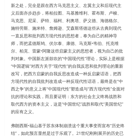
新之处，完全是跟在西方马克思主义、左翼主义和后现代主
义后面亦步趋步，将柏拉图、马基雅维利、霍布斯、卢梭、
马克思、尼采、萨特、福柯、利奥塔、萨义德、海德格尔、
施特劳斯、施米特、詹姆逊、艾森斯塔德这些从古典到现代
一直反思和批判西方现代性的思想者，奉为自己的精神导
师，而把孟德斯鸠、伏尔泰、康德、马克斯•韦伯、托克维
尔、柏克、雷蒙•阿隆这些启蒙主义的思想者，视为自己的批
判对象。中国新左派鼓吹的“中国现代性”理论，实际上是根据
“中国逻辑”对西方关于“现代性”的自我反思和批判理论的重新
改写，把西方启蒙的自我反思改造成一种反启蒙话语，把西
方现代性的自我批判改造成一种反现代性话语，最终是在“中
西之争”的意义上将“中国现代性”塑造成与“西方现代性”全面对
抗的理论和实践，而且要证明：东方的社会主义终将战胜和
取代西方的资本主义，这是“中国世纪”战胜和取代“美国世纪”
的应有之义。
弗朗西斯•福山基于苏东体制崩溃这个重大事变而宣布“历史终
结”，如此预言显然是过于乐观了。21世纪刚刚展开的历史已