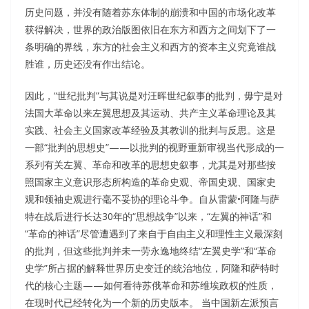
历史问题，并没有随着苏东体制的崩溃和中国的市场化改革
获得解决，世界的政治版图依旧在东方和西方之间划下了一
条明确的界线，东方的社会主义和西方的资本主义究竟谁战
胜谁，历史还没有作出结论。
因此，“世纪批判”与其说是对汪晖世纪叙事的批判，毋宁是对
法国大革命以来左翼思想及其运动、共产主义革命理论及其
实践、社会主义国家改革经验及其教训的批判与反思。这是
一部“批判的思想史”——以批判的视野重新审视当代形成的一
系列有关左翼、革命和改革的思想史叙事，尤其是对那些按
照国家主义意识形态所构造的革命史观、帝国史观、国家史
观和领袖史观进行毫不妥协的理论斗争。自从雷蒙•阿隆与萨
特在战后进行长达30年的“思想战争”以来，“左翼的神话”和
“革命的神话”尽管遭遇到了来自于自由主义和理性主义最深刻
的批判，但这些批判并未一劳永逸地终结“左翼史学”和“革命
史学”所占据的解释世界历史变迁的统治地位，阿隆和萨特时
代的核心主题——如何看待苏俄革命和苏维埃政权的性质，
在现时代已经转化为一个新的历史版本。 当中国新左派预言