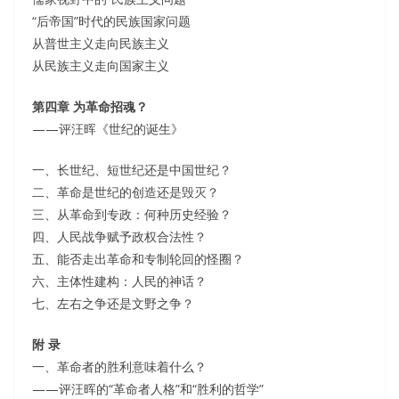
“后帝国”时代的民族国家问题
从普世主义走向民族主义
从民族主义走向国家主义
第四章 为革命招魂？
——评汪晖《世纪的诞生》
一、长世纪、短世纪还是中国世纪？
二、革命是世纪的创造还是毁灭？
三、从革命到专政：何种历史经验？
四、人民战争赋予政权合法性？
五、能否走出革命和专制轮回的怪圈？
六、主体性建构：人民的神话？
七、左右之争还是文野之争？
附 录
一、革命者的胜利意味着什么？
——评汪晖的“革命者人格”和“胜利的哲学”