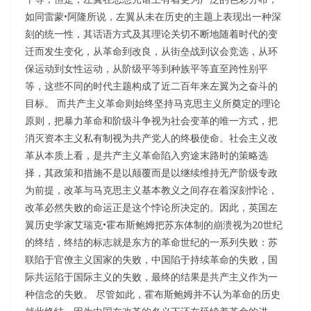
如同雷蒙•阿隆所说，左翼从未在历史的主题上表现出一种深
刻的统一性，其话语方式及其理论关切不断地随着时代的变
迁而发生变化，从革命到改良，从街垒战到议会竞选，从环
保运动到女性运动，从阶级平等到种族平等直至跨性别平
等，这些不同的时代主题构成了近二百年来左翼为之奋斗的
目标。 而共产主义革命则始终坚持马克思主义所奠定的理论
原则，把暴力革命和阶级斗争视为社会变革的唯一方式，把
消灭资本主义私有制视为共产党人的终极使命。社会主义改
革从本质上看，是共产主义革命陷入穷途末路时的策略选
择，其政策和措施不是以颠覆而是以继续维持无产阶级专政
为前提，改革与马克思主义基本教义之间存在着深刻悖论，
改革必然失败的命运正是这个悖论所决定的。因此，英国左
翼历史学家艾瑞克•霍布斯鲍姆把苏东体制的崩溃视为20世纪
的终结，终结的标志就是东方的革命世纪的一系列失败：苏
联陷于官僚主义国家的失败，中国陷于持续革命的失败，国
际共运陷于国际主义的失败，最终的结果是共产主义作为一
种信念的失败。 尽管如此，霍布斯鲍姆并不认为革命的历史