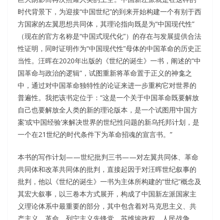
时代背景下，为迎接“中国世纪”的到来开始构建一个有别于西
方国家的左翼思想共同体，其理论指向既是为“中国现代性”
（现在的官方名称是“中国式现代化”）的存在与发展提供合法
性证明，同时证明作为“中国现代性”母体的中国革命的历史正
当性。汪晖在2020年出版的《世纪的诞生》一书，阐述的“中
国革命与政治的逻辑”，试图重新将革命置于正义的神龛之
中，通过对中国革命独特性的论证来进一步重构它对世界的
普遍性。我把该书定位于：“这是一个关于中国革命既要解放
自己也要解放全人类的新的理论版本，是一个试图用‘中国方
案’或‘中国经验’来解决世界的世纪性问题的新乌托邦计划，是
一个在21世纪的时代条件下为革命招魂的宣言书。”
本书的写作计划——世纪批判三书——对左翼共同体、革命
共同体和改革共同体的批判，直接起因于对汪晖世纪叙事的
批判，他以《世纪的诞生》一书为主体所构建的“世纪”概念及
其宏大叙事，以三卷本方式展开，构成了中国新左派国家主
义理论体系中最重要的部分，其中包含着对马克思主义、共
产主义、革命、列宁主义先锋党、苏维埃政权、人民战争、