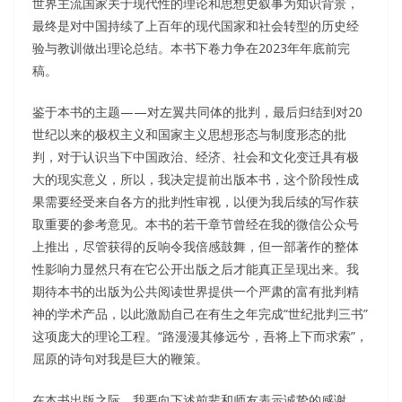
世界主流国家关于现代性的理论和思想史叙事为知识背景，
最终是对中国持续了上百年的现代国家和社会转型的历史经
验与教训做出理论总结。本书下卷力争在2023年年底前完
稿。
鉴于本书的主题——对左翼共同体的批判，最后归结到对20
世纪以来的极权主义和国家主义思想形态与制度形态的批
判，对于认识当下中国政治、经济、社会和文化变迁具有极
大的现实意义，所以，我决定提前出版本书，这个阶段性成
果需要经受来自各方的批判性审视，以便为我后续的写作获
取重要的参考意见。本书的若干章节曾经在我的微信公众号
上推出，尽管获得的反响令我倍感鼓舞，但一部著作的整体
性影响力显然只有在它公开出版之后才能真正呈现出来。我
期待本书的出版为公共阅读世界提供一个严肃的富有批判精
神的学术产品，以此激励自己在有生之年完成“世纪批判三书”
这项庞大的理论工程。“路漫漫其修远兮，吾将上下而求索”，
屈原的诗句对我是巨大的鞭策。
在本书出版之际，我要向下述前辈和师友表示诚挚的感谢，