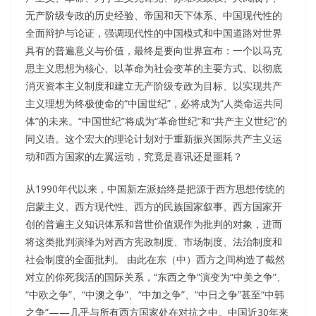
无产阶级专政的历史经验、帝国和天下体系、中国现代性的
全面辩护与论证，强调现代性的中国模式和中国道路对世界
具有的普遍意义与价值，最终是要向世界宣布：一个以马克
思主义思想为核心、以革命为社会变革的主要方式、以彻底
消灭资本主义制度和建立无产阶级专政为目标、以实现共产
主义理想为终极使命的“中国世纪”，必将成为“人类命运共同
体”的未来。“中国世纪”将成为“革命世纪”和“共产主义世纪”的
同义语。这个宏大的理论计划对于重新振兴国际共产主义运
动和西方国家的左翼运动，究竟是喜讯还是噩耗？
从1990年代以来，中国新左派始终是把源于西方思想传统的
启蒙主义、西方现代性、西方的民族国家叙事、西方国家开
创的普遍主义知识体系和普世价值观作为批判的对象，进而
将这类批判演绎为对西方宪政制度、市场制度、法治制度和
社会制度的全面批判。 由此在东（中）西方之间构造了截然
对立的你死我活的国际关系，“东西之争”演变为“中美之争”、
“中欧之争”、“中澳之争”、“中加之争”、“中日之争”甚至“中韩
之争”——几乎与所有西方国家处在对抗之中。中国近30年来