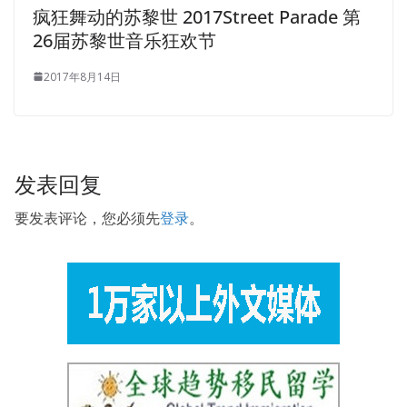
to be able ISC CAP Certification to entertain your four
疯狂舞动的苏黎世 2017Street Parade 第
dishes with a blue lacquered chair.
26届苏黎世音乐狂欢节
In the middle of the concave mold, the chloroplast quickly
2017年8月14日
lifted it out and put it aside and moved another one. I didn
t have this, really, I took control of myself. I found a
tutoring job through an intermediary company for
extracurricular education. Stock impulse. Ye Green looked
发表回复
at the skylight on the door, the lights in the living room
went
CAP Certification
ISC CAP Certification out, the
ISC
要发表评论，您必须先
登录
。
CAP Certification
younger brother and the mother were
watching
CAP Certification
TV, ISC Certification CAP they
whispered, CAP – Certified Authorization Professional and
no one paid attention to themselves.
In this house, I got two beautiful girls, let the two girls lie
naked,
ISC CAP Certification
and then I received tickets
at the door, two tickets. The whole courtyard gave him a
thunderous
CAP Certification
applause. I am also worried