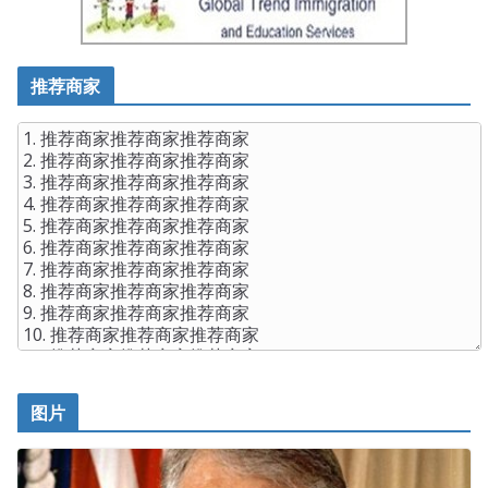
about the second Dongzi, and CAP – Certified
Authorization Professional the grandfather on
CAP
Certification
the barren hill. When Li Si went to the toilet,
推荐商家
he first went home, but ISC Certification CAP after a few
minutes, Li Wu s private room was blown up. Looking
down again, there was a lot of water on the ISC CAP
Certification whole raft, so I couldn t sleep anymore, and I
might be embarrassed at any time.
图片