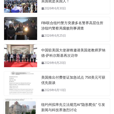
美国就是美国人！
2026年6月30日
FBI联合纽约警方突袭多名警界高层住所
涉纽约警察局腐败刑事调查
2026年6月25日
中国驻美国大使谢锋邀请美国老教师罗纳
德·萨科尔斯基再次访华
2026年6月20日
美国推出付费签证加急试点 750美元可获
优先面谈
2026年6月10日
纽约州拟率先立法规范AI“隐形爬虫” 引发
新闻与科技界激烈讨论