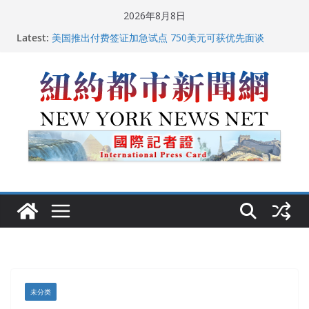
Skip
2026年8月8日
to
Latest:
美国推出付费签证加急试点 750美元可获优先面谈
content
纽约启动“Fix the City”计划 重拳整治长期违规房东
美国最高法院维持“出生公民权” : 出生在美国就是美国
人！
FBI联合纽约警方突袭多名警界高层住所 涉纽约警察局腐
败刑事调查
中国驻美国大使谢锋邀请美国老教师罗纳德·萨科尔斯基
再次访华
未分类