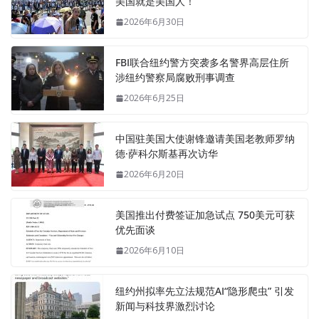
美国就是美国人！
2026年6月30日
FBI联合纽约警方突袭多名警界高层住所
涉纽约警察局腐败刑事调查
2026年6月25日
中国驻美国大使谢锋邀请美国老教师罗纳
德·萨科尔斯基再次访华
2026年6月20日
美国推出付费签证加急试点 750美元可获
优先面谈
2026年6月10日
纽约州拟率先立法规范AI“隐形爬虫” 引发
新闻与科技界激烈讨论