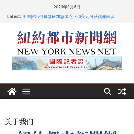
Skip
2026年8月6日
to
Latest:
美国推出付费签证加急试点 750美元可获优先面谈
content
纽约启动“Fix the City”计划 重拳整治长期违规房东
美国最高法院维持“出生公民权” : 出生在美国就是美国
人！
FBI联合纽约警方突袭多名警界高层住所 涉纽约警察局腐
败刑事调查
中国驻美国大使谢锋邀请美国老教师罗纳德·萨科尔斯基
再次访华
关于我们