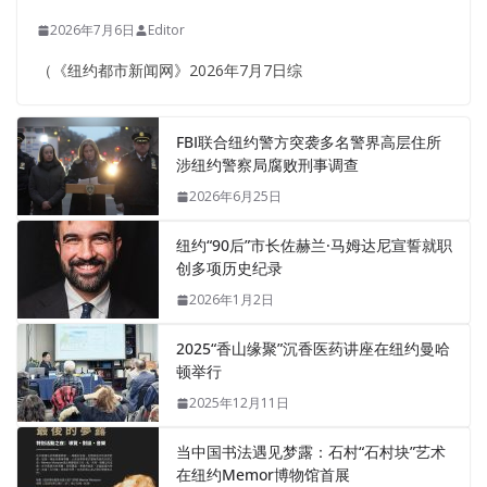
2026年7月6日
Editor
（《纽约都市新闻网》2026年7月7日综
FBI联合纽约警方突袭多名警界高层住所
涉纽约警察局腐败刑事调查
2026年6月25日
纽约“90后”市长佐赫兰·马姆达尼宣誓就职
创多项历史纪录
2026年1月2日
2025“香山缘聚”沉香医药讲座在纽约曼哈
顿举行
2025年12月11日
当中国书法遇见梦露：石村“石村块”艺术
在纽约Memor博物馆首展