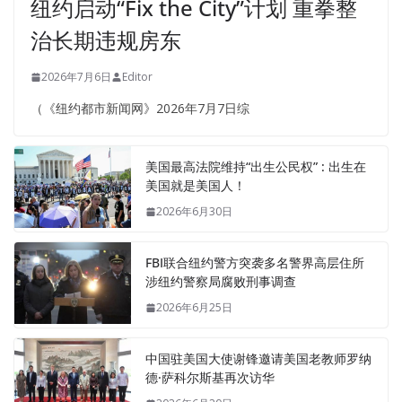
纽约启动“Fix the City”计划 重拳整
治长期违规房东
2026年7月6日
Editor
（《纽约都市新闻网》2026年7月7日综
美国最高法院维持“出生公民权” : 出生在
美国就是美国人！
2026年6月30日
FBI联合纽约警方突袭多名警界高层住所
涉纽约警察局腐败刑事调查
2026年6月25日
中国驻美国大使谢锋邀请美国老教师罗纳
德·萨科尔斯基再次访华