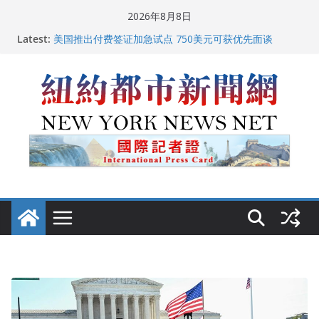
Skip
2026年8月8日
to
Latest:
中国驻美国大使谢锋邀请美国老教师罗纳德·萨科尔斯基
content
再次访华
美国推出付费签证加急试点 750美元可获优先面谈
纽约启动“Fix the City”计划 重拳整治长期违规房东
美国最高法院维持“出生公民权” : 出生在美国就是美国
人！
FBI联合纽约警方突袭多名警界高层住所 涉纽约警察局腐
败刑事调查