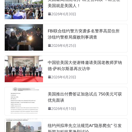
美国就是美国人！
2026年6月30日
FBI联合纽约警方突袭多名警界高层住所
涉纽约警察局腐败刑事调查
2026年6月25日
中国驻美国大使谢锋邀请美国老教师罗纳
德·萨科尔斯基再次访华
2026年6月20日
美国推出付费签证加急试点 750美元可获
优先面谈
2026年6月10日
纽约州拟率先立法规范AI“隐形爬虫” 引发
新闻与科技界激烈讨论