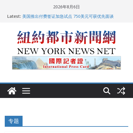
Skip
2026年8月6日
to
Latest:
美国推出付费签证加急试点 750美元可获优先面谈
content
纽约启动“Fix the City”计划 重拳整治长期违规房东
美国最高法院维持“出生公民权” : 出生在美国就是美国
人！
FBI联合纽约警方突袭多名警界高层住所 涉纽约警察局腐
败刑事调查
中国驻美国大使谢锋邀请美国老教师罗纳德·萨科尔斯基
再次访华
专题