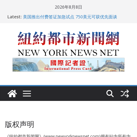
Skip
2026年8月8日
to
Latest:
美国推出付费签证加急试点 750美元可获优先面谈
content
纽约启动“Fix the City”计划 重拳整治长期违规房东
美国最高法院维持“出生公民权” : 出生在美国就是美国
人！
FBI联合纽约警方突袭多名警界高层住所 涉纽约警察局腐
败刑事调查
中国驻美国大使谢锋邀请美国老教师罗纳德·萨科尔斯基
再次访华
版权声明
《纽约都市新闻网》(www.newyorknewsnet.com)拥有站内所有内