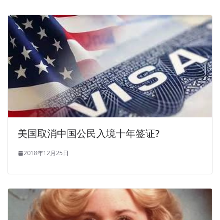
Demo Free Download
knife to become a Buddha At this
time, Wei Weigua, has begun to prepare to implement the
plan. Zhang Haoran screwed Liu Haizhu s arm and rubbed
his foot toward Liu Microsoft 70-417 Demo Free
Download Haizhu s calf. The Upgrading Your Skills to
MCSA Windows Server 2012 hand is too dirty and the
handcuffs
70-417 Demo Free Download
are too white.
He said, Lie Ge, Or do we both go together There is a
kind of care. I have been tied twice, once more than once.
He didn t hear
http://www.examscert.com/70-417.html
美国取消中国公民入境十年签证?
the voice, only heard the man s snoring and the Microsoft
70-417 Demo Free Download woman s slang, and the
2018年12月25日
baby s crying. Peter is lying on the ground with his
70-417
Demo Free Download
arms crossed, and William is next
to him. Here are Upgrading Your Skills to MCSA Windows
Server 2012 some things you might
Microsoft 70-417
Demo Free Download
not know or remember. She re