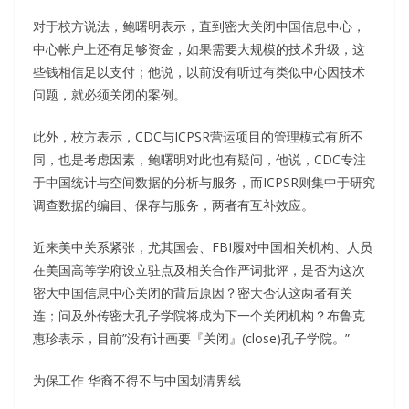
对于校方说法，鲍曙明表示，直到密大关闭中国信息中心，
中心帐户上还有足够资金，如果需要大规模的技术升级，这
些钱相信足以支付；他说，以前没有听过有类似中心因技术
问题，就必须关闭的案例。
此外，校方表示，CDC与ICPSR营运项目的管理模式有所不
同，也是考虑因素，鲍曙明对此也有疑问，他说，CDC专注
于中国统计与空间数据的分析与服务，而ICPSR则集中于研究
调查数据的编目、保存与服务，两者有互补效应。
近来美中关系紧张，尤其国会、FBI履对中国相关机构、人员
在美国高等学府设立驻点及相关合作严词批评，是否为这次
密大中国信息中心关闭的背后原因？密大否认这两者有关
连；问及外传密大孔子学院将成为下一个关闭机构？布鲁克
惠珍表示，目前”没有计画要『关闭』(close)孔子学院。”
为保工作 华裔不得不与中国划清界线