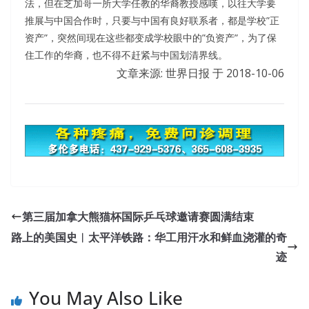
法，但在芝加哥一所大学任教的华裔教授感嘆，以往大学要
推展与中国合作时，只要与中国有良好联系者，都是学校”正
资产”，突然间现在这些都变成学校眼中的”负资产”，为了保
住工作的华裔，也不得不赶紧与中国划清界线。
文章来源: 世界日报 于
2018-10-06
Microsoft 70-417 Demo Free Download : Upgrading Your
Skills to MCSA Windows Server 2012
第三届加拿大熊猫杯国际乒乓球邀请赛圆满结束
The coal they dug out brought light and warmth
路上的美国史︱太平洋铁路：华工用汗水和鲜血浇灌的奇
Microsoft 70-417 Demo Free Download to the city, but
迹
they
70-417 Demo Free Download
gave their fresh
Windows Server 2012 70-417 lungs. lzuoWEN. COM under
You May Also Like
Chapter 353 Putting down the butcher
Microsoft 70-417