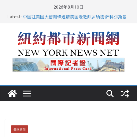
Skip
2026年8月10日
to
Latest:
中国驻美国大使谢锋邀请美国老教师罗纳德·萨科尔斯基
content
再次访华
美国推出付费签证加急试点 750美元可获优先面谈
纽约启动“Fix the City”计划 重拳整治长期违规房东
美国最高法院维持“出生公民权” : 出生在美国就是美国
人！
FBI联合纽约警方突袭多名警界高层住所 涉纽约警察局腐
败刑事调查
美国新闻