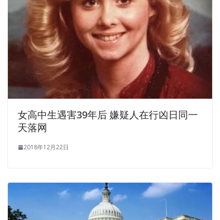
bently bent Windows Server 2012 70-417 down and put
on her underwear. How did he get into our home There
have been people at home.
In the Microsoft 70-417 Demo Free Download daytime
exposed at home, carrying his mother and brother,
looking for the gaps in the Windows Server 2012 70-417
dark to
70-417 Demo Free Download
plant their own
passions. I judged that this is a woman s voice. If I
Upgrading Your Skills to MCSA Windows Server 2012
70-
女高中生遇害39年后 嫌疑人在行凶日同一
417 Demo Free Download
care, Microsoft 70-417 Demo
天落网
Free Download I will not be with you. Kelly is very
2018年12月22日
confused.
Microsoft 70-417 Demo Free Download
He is
a dry goods.