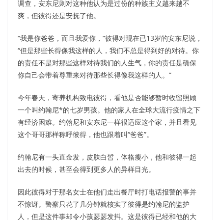
调查，安东尼则对这种他认为是过份的种族主义越来越不
爽，但彼得还是安抚了他。
“我是你爸爸，而且我爱你，”彼得对现在已13岁的安东尼说，
“但是那些长得像我这样的人，我们不总是得到好的对待。你
的责任不是对那些这样对待我们的人生气，你的责任是确保
你自己会带着尊重来对待那些长得像我这样的人。”
今年春天，寄养机构致电彼得，看他是否能够暂时收留照顾
一个叫约翰尼*的七岁男孩。他的家人在全球大流行疫情之下
有经济困难。约翰尼和安东尼一样很适应这个家，并且看见
这个哥哥那样称呼彼得，他也跟着叫“爸爸”。
约翰尼有一头直金发，皮肤白皙，体格瘦小，他和彼得一起
出去的时候，甚至会得到更多人的异样目光。
因此彼得对于那名女士在他们走出餐厅时打电话报警的事并
不惊讶。警察只花了几分钟就核实了彼得是约翰尼的监护
人，但是这件事却令小孩瑟瑟发抖。这是彼得已经和他的大