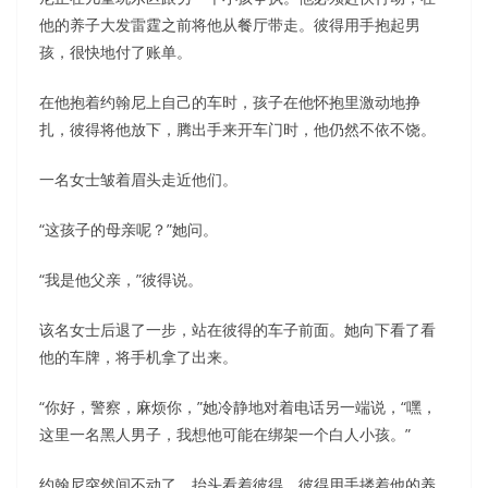
他的养子大发雷霆之前将他从餐厅带走。彼得用手抱起男
孩，很快地付了账单。
在他抱着约翰尼上自己的车时，孩子在他怀抱里激动地挣
扎，彼得将他放下，腾出手来开车门时，他仍然不依不饶。
一名女士皱着眉头走近他们。
“这孩子的母亲呢？”她问。
“我是他父亲，”彼得说。
该名女士后退了一步，站在彼得的车子前面。她向下看了看
他的车牌，将手机拿了出来。
“你好，警察，麻烦你，”她冷静地对着电话另一端说，“嘿，
这里一名黑人男子，我想他可能在绑架一个白人小孩。”
约翰尼突然间不动了，抬头看着彼得。彼得用手搂着他的养