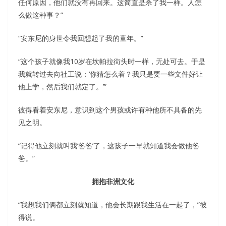
任何原因，他们就没有再回来。这简直是杀了我一样。人怎
么做这种事？”
“安东尼的身世令我回想起了我的童年。”
“这个孩子就像我10岁在坎帕拉街头时一样，无处可去。于是
我就转过去向社工说：‘你猜怎么着？我只是要一些文件好让
他上学，然后我们就定了。’”
彼得看着安东尼，意识到这个男孩或许有种他所不具备的先
见之明。
“记得他立刻就叫我‘爸爸’了，这孩子一早就知道我会做他爸
爸。”
拥抱非洲文化
“我想我们俩都立刻就知道，他会长期跟我生活在一起了，”彼
得说。