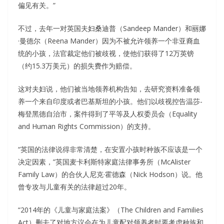
偏见有关。”
不过，去年一对英国夫妇桑迪普（Sandeep Mander）和丽娜
·曼德尔（Reena Mander）因为不被允许领养一个非亚裔血
统的小孩，法官裁定他们被歧视，使他们获得了12万英镑
（约15.3万美元）的损失费作为赔偿。
这对夫妇说，他们被当地领养机构告知，去研究资料准备领
养一个来自印度或者巴基斯坦的小孩。他们以歧视控告温莎-
梅登黑德自治市，案件得到了平等及人权委员会（Equality
and Human Rights Commission）的支持。
“英国的法律说得非常清楚，在安置小孩时种族不应该是一个
决定因素，”英国麦卡利斯特家庭法律事务所（McAlister
Family Law）的合伙人尼克·霍德森（Nick Hodson）说。他
曾专攻与儿童有关的法律超过20年。
“2014年的《儿童与家庭法案》（The Children and Families
Act）删去了对地方议会在为儿童配对领养者时要考虑种族和