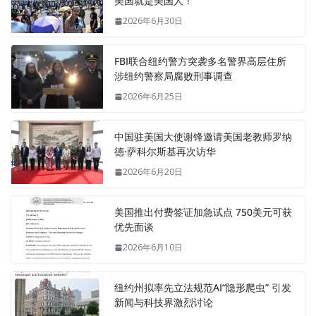
美国就是美国人！
2026年6月30日
FBI联合纽约警方突袭多名警界高层住所
涉纽约警察局腐败刑事调查
2026年6月25日
中国驻美国大使谢锋邀请美国老教师罗纳
德·萨科尔斯基再次访华
2026年6月20日
美国推出付费签证加急试点 750美元可获
优先面谈
2026年6月10日
纽约州拟率先立法规范AI“隐形爬虫” 引发
新闻与科技界激烈讨论