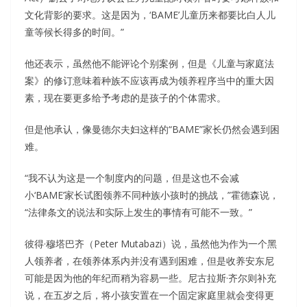
文化背影的要求。这是因为，‘BAME’儿童历来都要比白人儿
童等候长得多的时间。”
他还表示，虽然他不能评论个别案例，但是《儿童与家庭法
案》的修订意味着种族不应该再成为领养程序当中的重大因
素，现在要更多给予考虑的是孩子的个体需求。
但是他承认，像曼德尔夫妇这样的“BAME”家长仍然会遇到困
难。
“我不认为这是一个制度内的问题，但是这也不会减
小‘BAME’家长试图领养不同种族小孩时的挑战，”霍德森说，
“法律条文的说法和实际上发生的事情有可能不一致。”
彼得·穆塔巴齐（Peter Mutabazi）说，虽然他为作为一个黑
人领养者，在领养体系内并没有遇到困难，但是收养安东尼
可能是因为他的年纪而稍为容易一些。尼古拉斯·齐尔则补充
说，在五岁之后，将小孩安置在一个固定家庭里就会变得更