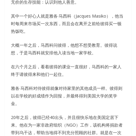
无价的生存技能：认识到他人善意。
其中一个好心人就是雅各·马西科（Jacques Masiko），他当
时每周来市场买一次东西，而且会在离开之前给彼得买一顿
热饭吃。
大概一年之后，马西科问彼得，他想不想受教育。彼得说
想，于是马西科就安排他入读当地一家学校。
在六个月之后，看着彼得的课业一直很好，马西科的一家人
终于请彼得来和他们一起住。
雅各·马西科对待彼得就像对待家里的其他成员一样。彼得则
以在学校的好成绩作为回报，并最终得到美国大学的奖学
金。
20年之后，彼得已经40出头，并且很快乐地在美国定居下
来。他在为一家非政府组织（NGO）工作，该机构将捐款者
带到乌干达，帮助当地得不到充分照顾的社群。就是在一次