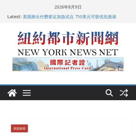
Skip
2026年8月9日
中国驻美国大使谢锋邀请美国老教师罗纳德·萨科尔斯基
to
Latest:
再次访华
content
美国推出付费签证加急试点 750美元可获优先面谈
纽约启动“Fix the City”计划 重拳整治长期违规房东
美国最高法院维持“出生公民权” : 出生在美国就是美国
人！
FBI联合纽约警方突袭多名警界高层住所 涉纽约警察局腐
败刑事调查
美国新闻