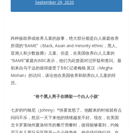
September 29, 2020
跨种族助养或收养儿童的故事，绝大部分都是白人家庭收养
所谓的“BAME”（Black, Asian and minority ethnic，黑人、
亚洲人和少数族裔）儿童。但是，在美国收养白人儿童的
“BAME”家庭向BBC表示，他们为此曾面对过怀疑和查问。最
初来自乌干达的彼得接受了BBC记者梅格·莫汉（Megha
Mohan）的访问，谈论他在美国收养和助养白人儿童的经
历。
“有个黑人男子在绑架一个白人小孩”
七岁的约翰尼（Johnny）*快要发怒了。他醒来的时候就有点
闷闷不乐，然后一天下来他的情绪越发不好。现在，在美国
北卡罗莱纳州夏洛特市的餐厅用餐时，彼得能够看到，约翰
尼正在儿童玩乐区跟另一个小孩争执。他必须赶快行动，在