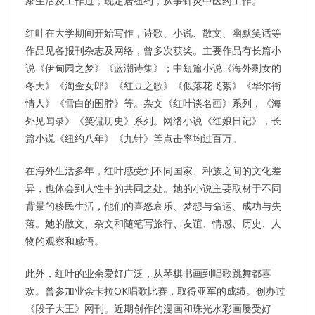
家生活及工作过，现定居纽约，从事针灸中医药工作。
红叶在大学期间开始写作，诗歌、小说、散文、幽默笑话等
作品见各报刊杂志及网络，曾多次获奖。主要作品有长篇小
说《伊甸园之梦》《蓝潮诗集》；中短篇小说《海外剩女的
冬天》《淘金女郎》《红豆之歌》《似落花飞絮》《华尔街
情人》《雪白的围脖》等。杂文《红叶谈名画》系列，《海
外见闻录》《笑侃历史》系列。网络小说《红娘日记》，长
篇小说《纽约八年》《九针》等点击率均过百万。
在海外生活多年，红叶感受到不同国家、种族之间的文化差
异，也体会到人性中的共同之处。她的小说主要取材于不同
背景的移民生活，他们的喜怒哀乐、梦想与命运、成功与失
落。她的散文、杂文和随笔写旅行、友谊、情感、历史、人
物的观察和感悟。
此外，红叶的业余爱好广泛，从琴棋书画到唱歌跳舞都喜
欢。曾参加业余卡拉OK唱歌比赛，取得亚军的成绩。创办过
《段子大王》网刊。近期创作的漫画和珠光水彩画屡受好