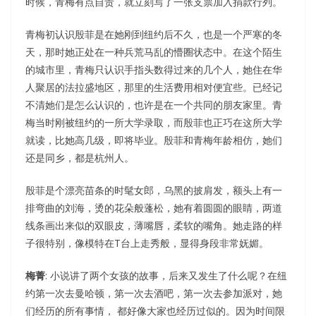
时候，青梅有点自责，就立刻写了一张支票加入捐款行列。
青梅初认识殷菲是在她刚到纽约后不久，也是一个严寒的冬
天，那时她正处在一种兵荒马乱的懵圈状态中。在这个陌生
的城市里，青梅只认识手指头数得过来的几个人，她住在华
人聚居的法拉盛地区，那里的生活费用相对便宜些。已经记
不清她们是怎么认识的，也许是在一个共同的朋友家里。青
梅当时刚被纽约的一所大学录取，而殷菲也正巧在这所大学
就读，比她高几级，即将毕业。殷菲和青梅年龄相仿，她们
还是同乡，都是杭州人。
殷菲是个漂亮苗条的时髦女郎，乌黑的披肩发，额头上有一
排弯曲的刘海，烫的花朵般蓬松，她有着圆圆的眼睛，两道
线条画出来似的双眼皮，薄嘴唇，柔软的嘴角。她走路的样
子很特别，像模特在T台上走秀般，显得身段非常妩媚。
梅菁
: 小说讲了两个女孩的故事，后来又发生了什么呢？在纽
约第一次去曼哈顿，第一次去酒吧，第一次去参加派对，她
们经历的所有事情， 都好像大家也经历过似的。因为时间限