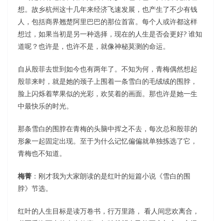
想。故乡杭州这十几年来经济飞速发展，也产生了不少有钱
人，包括商界翘楚阿里巴巴的那位首富。每个人或许都这样
想过，如果当初是另一种选择，现在的人生是否会更好? 谁知
道呢？也许是，也许不是，就像神秘莫测的命运。
自从殷菲去世到如今也有两年了。不知为何，青梅偶然想起
殷菲来时，就是她的颈子上围着一条雪白的毛绒绒的围脖，
脸上闪烁着苹果似的光彩，欢笑着的画面。那也许是她一生
中最快乐的时光。
那条雪白的围脖在青梅的头脑中挥之不去，每次总和殷菲的
形象一起固定出现。至于为什么记忆偏偏就单独拣选了它，
青梅也不知道。
梅菁
：刚才我为大家朗读的是红叶的短篇小说《雪白的围
脖》节选。
红叶的人生目标是读万卷书，行万里路， 看人间悲欢离合，