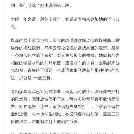
制，我们节选了她小说的第二段。
大约一年之后，殷菲毕业了，她邀请青梅来参加她的毕业典
礼。
殷菲的脸上浓妆艳抹，长长的睫毛微微颤动似蝴蝶翅膀，嘴
唇涂的艳红欲滴，乌黑云鬓松松挽起盘成高雅的发髻。身穿
一条海蓝色丝绒连衣裙，美人鱼般长长的裙摆。她戴着与之
相配的镶蓝水钻的耳环项链，露着雪白的手臂，走动起来波
光粼粼。青梅终于找到一个成语来形容殷菲的那种独特的步
法，那就是: 一波三折。
青梅羡慕殷菲已经完成学业，而她此时的生活则好像被抽打
的陀螺般，高速旋转停不下来，每分每秒青萍都不敢轻易浪
费。她在地铁上读书，放学后赶去餐馆打工，回家后再做作
业到深夜。与本地学生相比，她必须要付出加倍，甚至三四
倍的努力，才能勉强赶上他们的节奏。