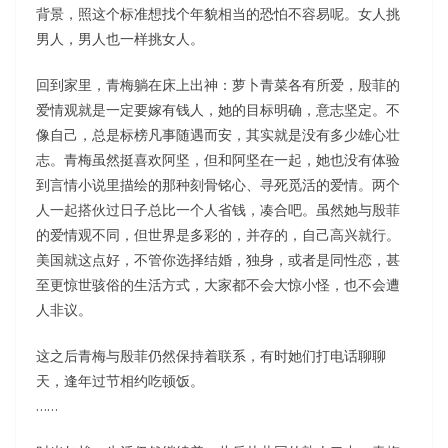
背景，照这个标准想找个年貌相当的恐怕不容易呢。女人挑
男人，男人也一样挑女人。
回到家里，青梅躺在床上出神：萝卜青菜各有所爱，殷菲的
爱情观就是一定要嫁有钱人，她的目标明确，意志坚定。不
像自己，总是标榜凡事随遇而安，其实就是没有多少雄心壮
志。青梅虽然挺喜欢阿坚，但和阿坚在一起，她也没有体验
到言情小说里描绘的那种刻骨铭心、寻死觅活的爱情。两个
人一起搭伙过日子总比一个人省钱，凑合吧。虽然她与殷菲
的爱情观不同，但世界是多彩的，并存的，自己高兴就行。
美国就这点好，不管你选择结婚，独身，或者是同性恋，甚
至更惊世骇俗的生活方式，大家都不会大惊小怪，也不会遭
人非议。
这之后青梅与殷菲仍然保持着联系，有时她们打电话聊聊
天，逢年过节相约吃顿饭。
……