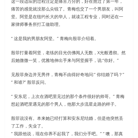
这一段适应的过程注定是痛苦万分的，好在熬过了第一年，
痛苦的感觉就没那么尖锐了。青梅也交了一个男朋友，叫阿
坚。阿坚是在纽约长大的华人，就读工程专业，同时还在一
家律师事务所打工做助理。
“ 这是我的男朋友阿坚。” 青梅向殷菲介绍着。
殷菲打量着阿坚，老练的目光仿佛阅人无数，X光般透彻。然
后她微微一笑，优雅地伸出手来与阿坚握手，说:“你好。”
见殷菲身边并无男伴，青梅不由得好奇地问:“ 你结婚了吗？”
“ 和谁?” 殷菲反问。
“ 安东尼，上次在酒吧里见过的那个条件很好的帅哥。” 青梅
想起酒吧里遇见的那个男人，他那大步流星走路的样子。
殷菲说没有。本来她已经打算和安东尼结婚，但是他突然丢
了工作，失业了。
“ 我跟他说，现在你养不起我了，我们分手吧。” “ 噢，那真