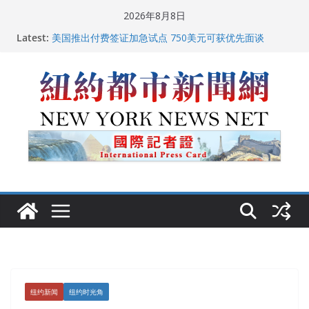
Skip
2026年8月8日
中国驻美国大使谢锋邀请美国老教师罗纳德·萨科尔斯基
to
Latest:
再次访华
content
美国推出付费签证加急试点 750美元可获优先面谈
纽约启动“Fix the City”计划 重拳整治长期违规房东
美国最高法院维持“出生公民权” : 出生在美国就是美国
人！
FBI联合纽约警方突袭多名警界高层住所 涉纽约警察局腐
败刑事调查
纽约新闻
纽约时光角