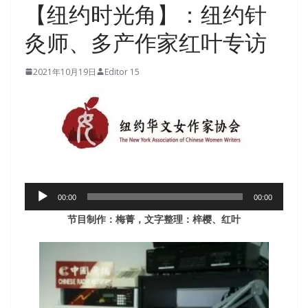
【纽约时光角】：纽约针
灸师、多产作家红叶专访
2021年10月19日
Editor 15
音
00:00
00:00
频
节目制作：梅菁，文字整理：梓樱、红叶
播
放
器