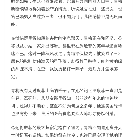
时光如梭，生活仍然继续着。此后从共同的熟人口中，青梅
断断续续地得知着殷菲的情况，听说她交往过一些男友，也
给已婚男人当过第三者，但不知为何，几段感情都是无疾而
终。
在微信群里得知殷菲去世的消息那天，青梅正在和阿坚、公
婆以及小姑一家外出郊游。群里都在为殷菲的英年早逝而唏
嘘不已。这时一阵秋风吹过，青梅抬头望去，被染成了三种
颜色的秋叶仿佛满天的星飞落，刺得眸子酸痛，红的黄的绿
的纠缠不清，在空中飘飘扬扬好一阵子，最后方才尘埃落
定。
青梅没有见过殷菲生病的样子，在她的记忆里殷菲一直都是
年轻、漂亮的。从朋友那里得知，殷菲这些年来的情路坎
坷，过得并不顺心，甚至不知为何这么多年，她连美国绿卡
也没有办下来，最后的医药费也要众人筹款才得以付清。
命运将殷菲的最终归宿定格在了纽约，青梅不知道她离开人
世时是否有遗憾。如果她留在故乡，也许已经实现了她的理