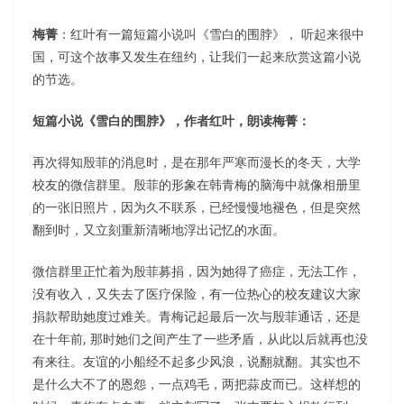
梅菁
：红叶有一篇短篇小说叫《雪白的围脖》， 听起来很中
国，可这个故事又发生在纽约，让我们一起来欣赏这篇小说
的节选。
短篇小说《雪白的围脖》，作者红叶，朗读梅菁：
再次得知殷菲的消息时，是在那年严寒而漫长的冬天，大学
校友的微信群里。殷菲的形象在韩青梅的脑海中就像相册里
的一张旧照片，因为久不联系，已经慢慢地褪色，但是突然
翻到时，又立刻重新清晰地浮出记忆的水面。
微信群里正忙着为殷菲募捐，因为她得了癌症，无法工作，
没有收入，又失去了医疗保险，有一位热心的校友建议大家
捐款帮助她度过难关。青梅记起最后一次与殷菲通话，还是
在十年前, 那时她们之间产生了一些矛盾，从此以后就再也没
有来往。友谊的小船经不起多少风浪，说翻就翻。其实也不
是什么大不了的恩怨，一点鸡毛，两把蒜皮而已。这样想的