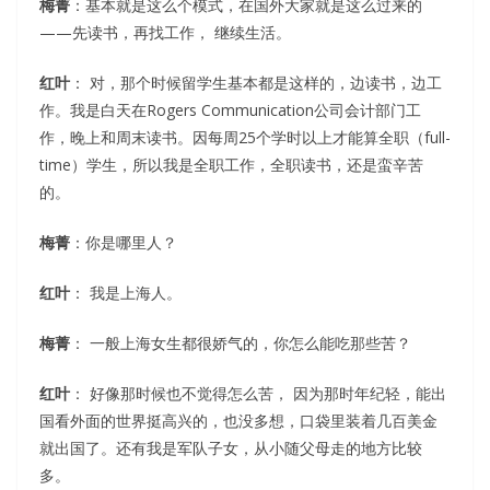
梅菁
：基本就是这么个模式，在国外大家就是这么过来的
——先读书，再找工作， 继续生活。
红叶
： 对，那个时候留学生基本都是这样的，边读书，边工
作。我是白天在Rogers Communication公司会计部门工
作，晚上和周末读书。因每周25个学时以上才能算全职（full-
time）学生，所以我是全职工作，全职读书，还是蛮辛苦
的。
梅菁
：你是哪里人？
红叶
： 我是上海人。
梅菁
： 一般上海女生都很娇气的，你怎么能吃那些苦？
红叶
： 好像那时候也不觉得怎么苦， 因为那时年纪轻，能出
国看外面的世界挺高兴的，也没多想，口袋里装着几百美金
就出国了。还有我是军队子女，从小随父母走的地方比较
多。