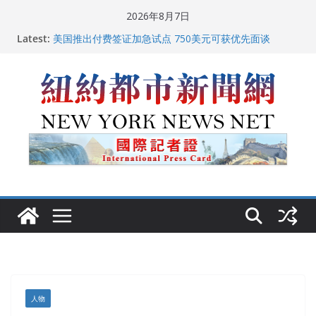
Skip
2026年8月7日
to
Latest:
美国推出付费签证加急试点 750美元可获优先面谈
content
纽约启动“Fix the City”计划 重拳整治长期违规房东
美国最高法院维持“出生公民权” : 出生在美国就是美国
人！
FBI联合纽约警方突袭多名警界高层住所 涉纽约警察局腐
败刑事调查
中国驻美国大使谢锋邀请美国老教师罗纳德·萨科尔斯基
再次访华
人物