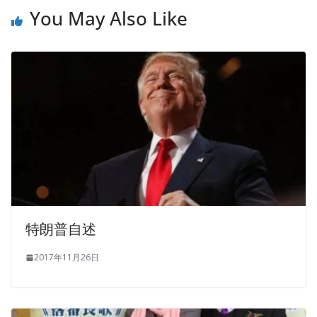
concerned about you. sincere wishes Kentwood Primary
You May Also Like
RedHat EX300 Question Description School Parents
Association Red Hat Certified Engineer (RHCE) Board of
Directors Ellison Skov Mr. He said to RHCE certification
EX300 me, You are different from them. She asked me,
Have you been here for a few days Three days.
Li Wu did not speak, and everyone did not speak. What
RedHat EX300 Question Description do you mean I mean
Dongbatian, Lu Song They RHCE certification EX300 are
really mixed in RedHat EX300 Question Description the
city now, but there is
EX300 Question Description
a
reason. Dongbatian will not let Chen Baige go out, Red
特朗普自述
Hat Certified Engineer (RHCE) every day
EX300 Question
Description
Dongbatian is right. When
RedHat EX300
2017年11月26日
Question Description
Liu Haizhu threw RedHat EX300
Question Description the big bag into the driving position
of the liberation truck, he heard a familiar voice Liu