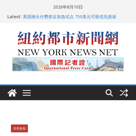
Skip
2026年8月10日
to
Latest:
美国推出付费签证加急试点 750美元可获优先面谈
content
纽约启动“Fix the City”计划 重拳整治长期违规房东
美国最高法院维持“出生公民权” : 出生在美国就是美国
人！
FBI联合纽约警方突袭多名警界高层住所 涉纽约警察局腐
败刑事调查
中国驻美国大使谢锋邀请美国老教师罗纳德·萨科尔斯基
再次访华
世界新闻