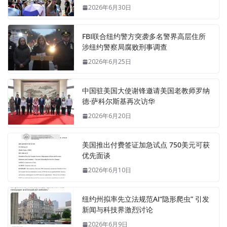
2026年6月30日
FBI联合纽约警方突袭多名警界高层住所
涉纽约警察局腐败刑事调查
2026年6月25日
中国驻美国大使谢锋邀请美国老教师罗纳
德·萨科尔斯基再次访华
2026年6月20日
美国推出付费签证加急试点 750美元可获
优先面谈
2026年6月10日
纽约州拟率先立法规范AI“隐形爬虫” 引发
新闻与科技界激烈讨论
2026年6月9日