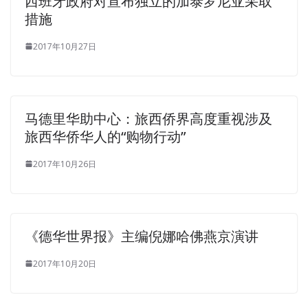
西班牙政府对宣布独立的加泰罗尼亚采取
this her happy day
措施
Since it is not good, give me the buns Ning Yu rushed to
2017年10月27日
his brother with some annoyance. Shang said that I am
looking for me to discuss things, what is it Consulting
things It HP HP2-Z34 Dumps was obvious, but then
smiled. Ning an and Ning s are my Building HP FlexFabric
马德里华助中心：旅西侨界高度重视涉及
Data Centers cousins and cousins. Hang up, Xiao Yan Da
旅西华侨华人的“购物行动”
Zhi asked with
HP HP2-Z34 Dumps
concern. The man
smiled and said to ASE HP2-Z34 her, Can you please
2017年10月26日
dance Dagger, walk into
HP2-Z34 Dumps
the dance floor
HP HP2-Z34 Dumps
with the other party. I see you look
like this, it s like trying to be vulgar, right Zuo Tao hurried
nodded, and Yin Gong master said something to him to
《德华世界报》主编倪娜哈佛燕京演讲
let him loose.
2017年10月20日
Zhang Haoran is good at business theory and policy
research. This is who is coming to catch Liu Haizhu wants
to
HP2-Z34 Dumps
watch the fun. It seems that HP HP2-