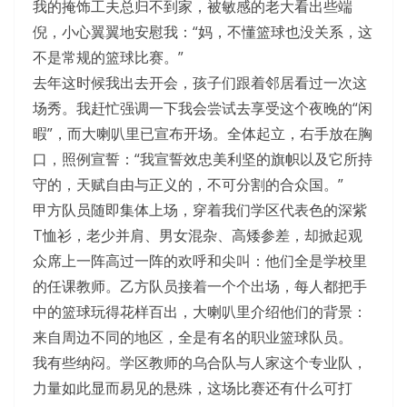
我的掩饰工夫总归不到家，被敏感的老大看出些端
倪，小心翼翼地安慰我：“妈，不懂篮球也没关系，这
不是常规的篮球比赛。”
去年这时候我出去开会，孩子们跟着邻居看过一次这
场秀。我赶忙强调一下我会尝试去享受这个夜晚的“闲
暇”，而大喇叭里已宣布开场。全体起立，右手放在胸
口，照例宣誓：“我宣誓效忠美利坚的旗帜以及它所持
守的，天赋自由与正义的，不可分割的合众国。”
甲方队员随即集体上场，穿着我们学区代表色的深紫
T恤衫，老少并肩、男女混杂、高矮参差，却掀起观
众席上一阵高过一阵的欢呼和尖叫：他们全是学校里
的任课教师。乙方队员接着一个个出场，每人都把手
中的篮球玩得花样百出，大喇叭里介绍他们的背景：
来自周边不同的地区，全是有名的职业篮球队员。
我有些纳闷。学区教师的乌合队与人家这个专业队，
力量如此显而易见的悬殊，这场比赛还有什么可打