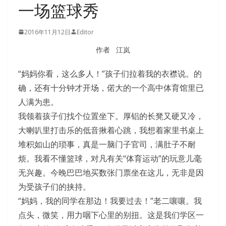
一场篮球秀
2016年11月12日
Editor
作者 江岚
“妈妈你看，这么多人！”孩子们拉着我的衣襟说。的
确，还有十分钟才开场，偌大的一个高中体育馆里已
人满为患。
我领着孩子们找个位置坐下。厚铝的长凳又硬又冷，
大喇叭里打击乐的低音揪着心跳，我想着家里书桌上
堆积如山的琐事，真是一脑门子官司，满肚子不耐
烦。我看不懂篮球，对凡有关“体育运动”的玩意儿毫
无兴趣。今晚巴巴地买数张门票坐在这儿，无非是因
为受孩子们的挟持。
“妈妈，我的同学在那边！我要过去！”老二嚷嚷。我
点头，微笑，用力咽下心里的别扭。这是我们学区一