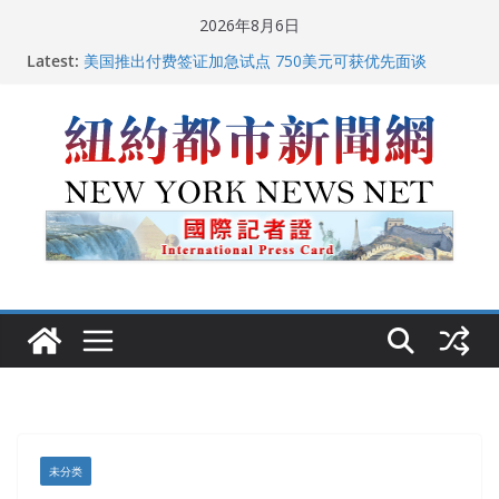
Skip
2026年8月6日
to
Latest:
美国推出付费签证加急试点 750美元可获优先面谈
content
纽约启动“Fix the City”计划 重拳整治长期违规房东
美国最高法院维持“出生公民权” : 出生在美国就是美国
人！
FBI联合纽约警方突袭多名警界高层住所 涉纽约警察局腐
败刑事调查
中国驻美国大使谢锋邀请美国老教师罗纳德·萨科尔斯基
再次访华
未分类