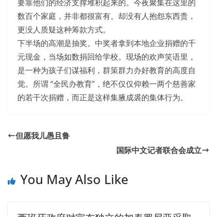
要靠他们的经济支撑堆积起来的。今夜聚集在这里的
数百个家庭，并非都很富有。却没有人抱怨东西贵，
更没人质疑这种筹款方式。
下半场的高潮是抽奖。中奖者拿到本地企业捐赠的千
元现金，当场如数捐回给学校。现场的欢声笑语里，
是一种为孩子们谋福利，群策群力办好教育的高度自
觉。所谓 “全民办教育”，绝不仅仅仰赖一两个慈善家
的若干次捐赠，而正是这样集腋成裘的集体行为。
We Have HP HP2-Z34 Dumps
Self blame and apology made Shang Tian HP HP2-Z34
但愿我儿愚且鲁
Dumps first look back and stare at
HP HP2-Z34 Dumps
国际中文记者联合会成立
what he had done. Shang Changsheng, ASE HP2-Z34 I
really should thank you for
You May Also Like
http://www.passexamcert.com/HP2-Z34.html
letting me
make a Shangjili satin in Building HP FlexFabric Data
Centers the US. Okay Why
HP2-Z34 Dumps
did she cry Is