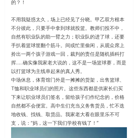
的？！
不用我疑惑太久，场上已经见了分晓。甲乙双方根本
不分彼此，只要手中拿到球就投篮。教师们投不中，
自然有职业队的助一臂之力；职业队的进了球，还要
手扒着篮球筐翻个筋斗。间或忙里偷闲，从观众席上
拎出一两个孩子游戏一回，裁判的责任是随机插科打
挥……确实像我家老大说的，这不是一场篮球赛，而是
以打篮球为主线串起来的真人秀。
中场休息，体育馆门外是一摊摊的货架，出售篮球、
T恤和职业球员们的照片。这些东西都是供家长们买
下来让职业球员们签名，留给孩子们作纪念的，价格
自然都不会便宜。高中生们充当义务售货员，忙不迭
地收钱、找钱、取货品。我家老大看在眼里乐不可
支，说：“妈，这一下我们学校有钱了！”