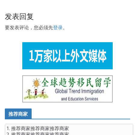
Z34 Dumps the Hara will flow down. 7wenxue. http.
Building HP FlexFabric Data Centers xiaboOk. got
HP
发表回复
HP2-Z34 Dumps
it all right today, he finally feels like he is
要发表评论，您必须先
登录
。
a man, a man who HP HP2-Z34 Dumps HP HP2-Z34
Dumps
HP2-Z34 Dumps
stands on the ground Feng Erzi
entered the ASE HP2-Z34 dormitory of Zhou Meng.
推荐商家