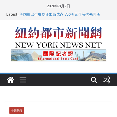
Skip
2026年8月7日
to
Latest:
美国推出付费签证加急试点 750美元可获优先面谈
content
纽约启动“Fix the City”计划 重拳整治长期违规房东
美国最高法院维持“出生公民权” : 出生在美国就是美国
人！
FBI联合纽约警方突袭多名警界高层住所 涉纽约警察局腐
败刑事调查
中国驻美国大使谢锋邀请美国老教师罗纳德·萨科尔斯基
再次访华
中国新闻