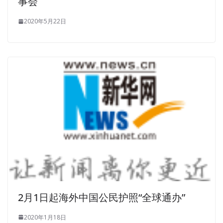
事会
Zhao Er, he decided again. The old sold three rice bucket,
lose more than ASQ Certification CSSBB one acre of
2020年5月22日
class today
ASQ CSSBB Cert
sold six rice bucket, lose
acre class and not enough. He swam for a moment
before he giggle through his
ASQ Certification CSSBB Cert
throat.Lang gave Zhou Sheng a pot in front of Zeng
Guofan, and then suddenly a force, I heard Zeng Guofu
wow to spit out a big bang sputum. What did Zeng
Guofan write to Zhang Tonglin in the letter Zeng Guofan
let Zhang Tonglin see the letter immediately sent to
check with Li Bao Zhao Zhao all the property, one by one
register, to fast, close to, try not to let the church smell a
trace of wind, but also can not be the priest to know.
Ouyang lady looking at the back of the black Ni, it is
helplessly shook his head This Nizi,
CSSBB Cert
really
Voice faded, ASQ CSSBB Cert with her daughter Nishao
2月1日起海外中国公民护照“全球通办”
summer daughter came in, along the side of the gift
sidewalk Congratulations grandmother was sealed as
2020年1月18日