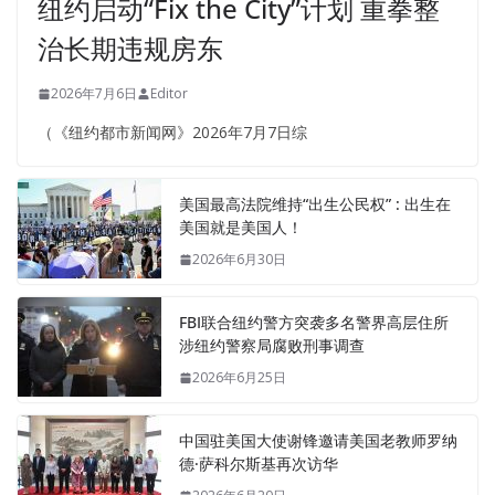
纽约启动“Fix the City”计划 重拳整
治长期违规房东
2026年7月6日
Editor
（《纽约都市新闻网》2026年7月7日综
美国最高法院维持“出生公民权” : 出生在
美国就是美国人！
2026年6月30日
FBI联合纽约警方突袭多名警界高层住所
涉纽约警察局腐败刑事调查
2026年6月25日
中国驻美国大使谢锋邀请美国老教师罗纳
德·萨科尔斯基再次访华