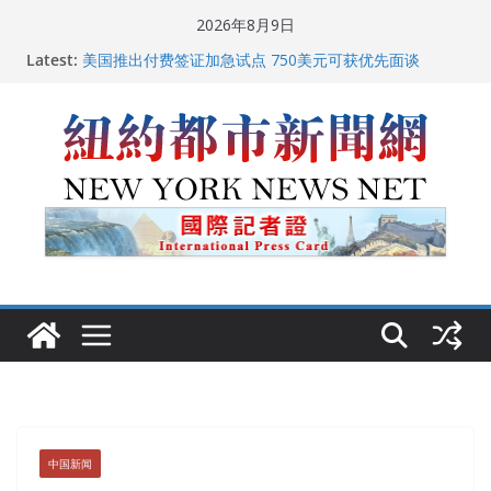
Skip
2026年8月9日
to
Latest:
美国推出付费签证加急试点 750美元可获优先面谈
content
纽约启动“Fix the City”计划 重拳整治长期违规房东
美国最高法院维持“出生公民权” : 出生在美国就是美国
人！
FBI联合纽约警方突袭多名警界高层住所 涉纽约警察局腐
败刑事调查
中国驻美国大使谢锋邀请美国老教师罗纳德·萨科尔斯基
再次访华
中国新闻