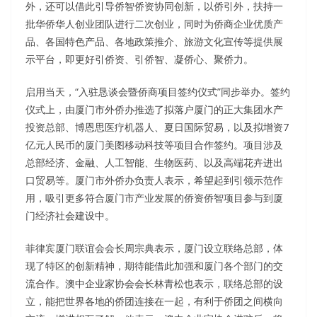
外，还可以借此引导侨智侨资协同创新，以侨引外，扶持一
批华侨华人创业团队进行二次创业，同时为侨商企业优质产
品、各国特色产品、各地政策推介、旅游文化宣传等提供展
示平台，即更好引侨资、引侨智、凝侨心、聚侨力。
启用当天，“入驻恳谈会暨侨商项目签约仪式”同步举办。签约
仪式上，由厦门市外侨办推选了拟落户厦门的正大集团水产
投资总部、博恩思医疗机器人、夏日国际贸易，以及拟增资7
亿元人民币的厦门美图移动科技等项目合作签约。项目涉及
总部经济、金融、人工智能、生物医药、以及高端花卉进出
口贸易等。厦门市外侨办负责人表示，希望起到引领示范作
用，吸引更多符合厦门市产业发展的侨资侨智项目参与到厦
门经济社会建设中。
菲律宾厦门联谊会会长周宗典表示，厦门设立联络总部，体
现了特区的创新精神，期待能借此加强和厦门各个部门的交
流合作。澳中企业家协会会长林青松也表示，联络总部的设
立，能把世界各地的侨团连接在一起，有利于侨团之间横向