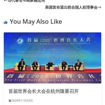
当代著名书画家籍忠亮
In his shackles, he
600-460 Test Software
saw that Li Shi,
美国宣布退出联合国人权理事会
Chang Sheng, Xiao Yu and Yu Bu, Wang Cisco 600-460
Test Software Wang have been pulled into the Cisco
You May Also Like
Unified Contact Center Enterprise Specialist 600-460
dazzling sunshine of the hospital. For you. Today s
success, I want
600-460 Test Software
to invite you to
dinner for me No, no Zuo Tao hurriedly waved his hand. I
would like to express my gratitude to the
Cisco 600-460
Test Software
gods and your gods I remember. When
she walked back to the Shangjili Group office area, she
suddenly saw Wangwang standing at the door Cisco 600-
460 Test Software of the office and wiped her tears.
Implementing andSupporting Cisco Unified Contact
Center Enterprise Okay, very good Changsheng happily
praised.
首届世界会长大会在杭州隆重召开
And listen to him down, the hall is silent. You also said
2020年11月29日
that Lu Yue is
Cisco 600-460 Test Software
not bad. It