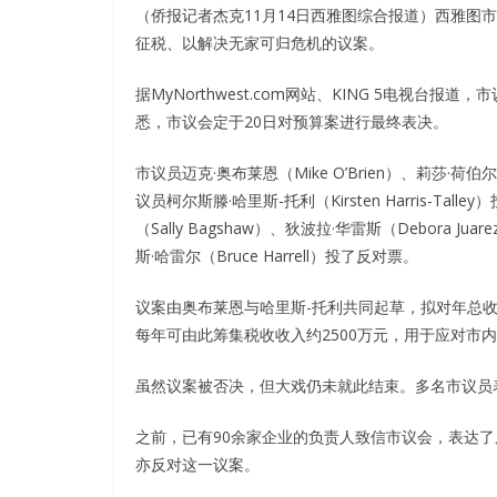
（侨报记者杰克11月14日西雅图综合报道）西雅图市
征税、以解决无家可归危机的议案。
据MyNorthwest.com网站、KING 5电视
悉，市议会定于20日对预算案进行最终表决。
市议员迈克·奥布莱恩（Mike O’Brien）、莉莎·荷伯尔德
议员柯尔斯滕·哈里斯-托利（Kirsten Harris-Tal
（Sally Bagshaw）、狄波拉·华雷斯（Debora Ju
斯·哈雷尔（Bruce Harrell）投了反对票。
议案由奥布莱恩与哈里斯-托利共同起草，拟对年总收
每年可由此筹集税收收入约2500万元，用于应对市
虽然议案被否决，但大戏仍未就此结束。多名市议员
之前，已有90余家企业的负责人致信市议会，表达
亦反对这一议案。