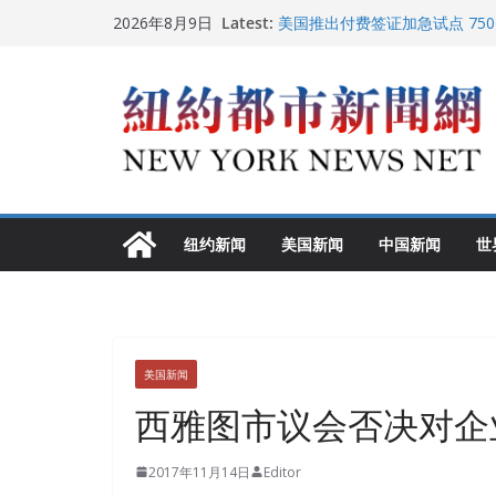
Skip
Latest:
美国推出付费签证加急试点 75
2026年8月9日
to
纽约启动“Fix the City”计
美国最高法院维持“出生公民权” 
content
FBI联合纽约警方突袭多名警界
调查
中国驻美国大使谢锋邀请美国老
纽约新闻
美国新闻
中国新闻
世
美国新闻
西雅图市议会否决对企
2017年11月14日
Editor