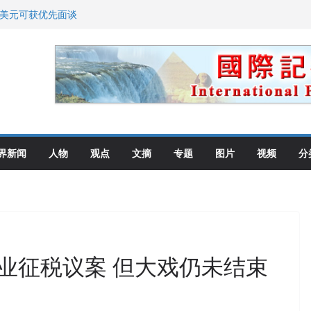
0美元可获优先面谈
划 重拳整治长期违规房东
: 出生在美国就是美国人！
高层住所 涉纽约警察局腐败刑事
教师罗纳德·萨科尔斯基再次访华
界新闻
人物
观点
文摘
专题
图片
视频
分
业征税议案 但大戏仍未结束