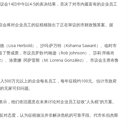
议会14日中午以4-5的表决结果，否决了对市内最富有的企业员工
台报道，市议会将对企业员工的征税移除出了正在审议的市财政预算案。据
（Lisa Herbold）、沙玛·萨万特（Kshama Sawant）、临时市
ley）投了赞成票，市议员罗勃·约翰逊（Rob Johnson）、莎莉·拜格肖
arez）、洛蕾娜 ·冈萨雷斯（M. Lorena González）、市议会主席布鲁
入500万元以上的企业每名员工，每年征税约100元。估计市政府
内的无家可归问题。
表示，他们依旧愿意在未来讨论对企业员工征收“人头税”的方案。
了反对态度，认为征税做法并非解决危机的可靠手段。代市长伯杰斯