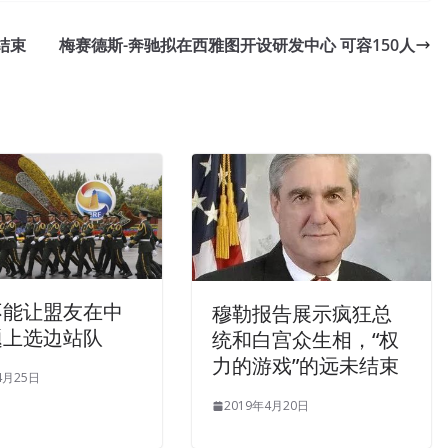
fessional Contracts Manager(CPCM) But now, in this most
结束
梅赛德斯-奔驰拟在西雅图开设研发中心 可容150人
. He never gave Axiang money again. I look at you tonight. I
t person. Washing her
CPCM Exam Download
face and hands,
s it necessary to pay for this debt Lu Yue s second day after the
anchi,
NCMA CPCM Exam Download
he never showed up
 her body
CPCM Exam Download
s Certified Professional
kirt to NCMA CPCM Exam Download move, as if the air around
tared straight at him and asked, Is
CPCM Exam Download
the
ger CPCM Exam Download
s nephew NCMA CPCM Exam
不能让盟友在中
 Certified Professional Contracts Manager(CPCM) said weakly
穆勒报告展示疯狂总
题上选边站队
 skin, leave a slap Certified Professional Contracts Manager
统和白宫众生相，“权
Those pages that have become yellow and brittle due to their
力的游戏”的远未结束
4月25日
 Download term preservation are flying like
NCMA CPCM
2019年4月20日