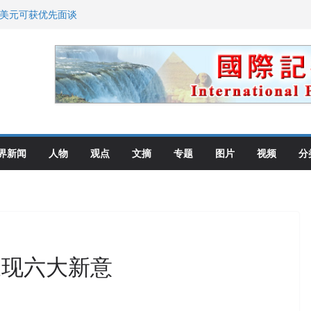
0美元可获优先面谈
划 重拳整治长期违规房东
: 出生在美国就是美国人！
高层住所 涉纽约警察局腐败刑事
教师罗纳德·萨科尔斯基再次访华
界新闻
人物
观点
文摘
专题
图片
视频
分
呈现六大新意