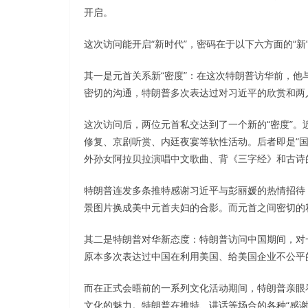
开启。
这次访问能开启“新时代”，密码在于以下六方面的“新
其一是元首关系新“密度”：在这次特朗普访华前，他
密切的沟通，特朗普多次表达过对习近平的欣赏和两
这次访问后，两位元首私交达到了一个新的“密度”
修复、京剧听赏、内廷夜宴等软性活动。后者即是“国
外孙女阿拉贝拉演唱中文歌曲、背《三字经》和古诗
特朗普连发多条推特感谢习近平与彭丽媛的热情招待，
景图片换成美中元首夫妇的合影。而元首之间密切的
其二是特朗普对华新态度：特朗普访问中国期间，对
原本多次表达过中国在利用美国、给美国企业不公平的
而在正式会晤前的一系列文化活动期间，特朗普亲眼看
文化的魅力。特朗普在推特、讲话等场合的各种“感谢