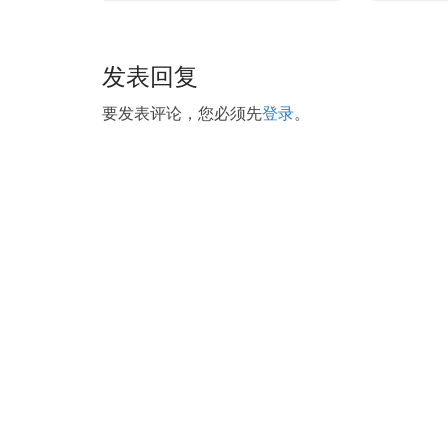
The 60 year old man, like a child, cried and lau
Download refer to
CPCM Exam Download
the ac
Download and a diarrhea, I can t answer it. I will 
发表回复
Download
http://www.testkingdump.com
layer to 
Manager CPCM romance has always been the most t
要发表评论，您必须先
登录
。
Manager(CPCM) do as a boss.