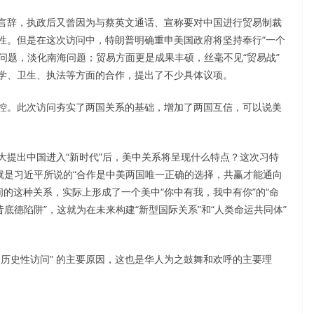
言辞，执政后又曾因为与蔡英文通话、宣称要对中国进行贸易制裁
性。但是在这次访问中，特朗普明确重申美国政府将坚持奉行“一个
”问题，淡化南海问题；贸易方面更是成果丰硕，丝毫不见“贸易战”
学、卫生、执法等方面的合作，提出了不少具体议项。
控。此次访问夯实了两国关系的基础，增加了两国互信，可以说美
大提出中国进入“新时代”后，美中关系将呈现什么特点？这次习特
就是习近平所说的“合作是中美两国唯一正确的选择，共赢才能通向
间的这种关系，实际上形成了一个美中“你中有我，我中有你”的“命
底德陷阱”，这就为在未来构建“新型国际关系”和“人类命运共同体”
历史性访问” 的主要原因，这也是华人为之鼓舞和欢呼的主要理
d