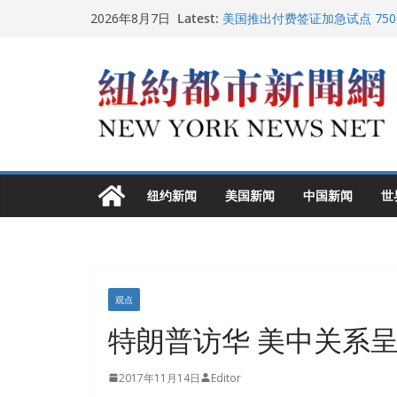
Skip
Latest:
美国推出付费签证加急试点 75
2026年8月7日
to
纽约启动“Fix the City”计
美国最高法院维持“出生公民权” 
content
FBI联合纽约警方突袭多名警界
调查
中国驻美国大使谢锋邀请美国老
纽约新闻
美国新闻
中国新闻
世
观点
特朗普访华 美中关系
2017年11月14日
Editor