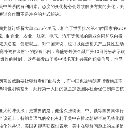
美中关系的有利因素。态度的变化势必会导致解决方案的变化，美
通过合作而不是冲突的方式解决。
共签订经贸大单2535亿美元，相当于世界排名第44位国家的GDP
能源、制造业、农业、航空、电气、汽车等领域的商业合同和双向投
减少逆差、促进就业。对中国来说，也可以促进相关产业良性互动
宽外资在金融业的投资比例，高盛等外资金融巨头10日纷纷表示欢
大爆炸的时刻”。这些都发出了美中谋求互利共赢的积极信号，也显
朗普曾威胁要让朝鲜看到“血与火”，而中国也被特朗普指责施压不
斯特也明确指出，此行第一大目的就是加强国际社会促使朝鲜去核
显火药味变淡；更重要的是，他这次强调美、中、俄等国要集体行
个议题上，特朗普语气的变化有利于美中在推动朝鲜半岛无核化领
核化的共识。美国务卿蒂勒森也表示，美中在朝鲜问题上的立场是