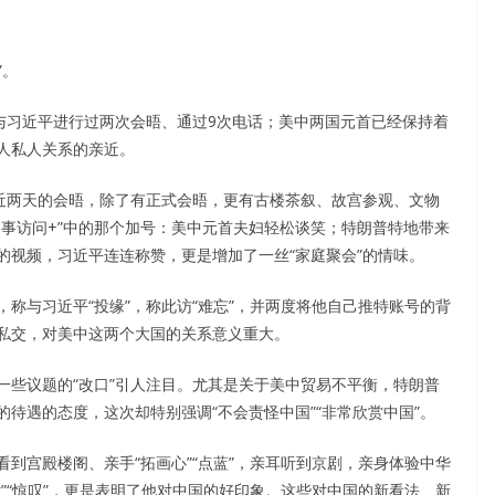
”。
与习近平进行过两次会晤、通过9次电话；美中两国元首已经保持着
人私人关系的亲近。
。近两天的会晤，除了有正式会晤，更有古楼茶叙、故宫参观、文物
事访问+”中的那个加号：美中元首夫妇轻松谈笑；特朗普特地带来
的视频，习近平连连称赞，更是增加了一丝“家庭聚会”的情味。
称与习近平“投缘”，称此访“难忘”，并两度将他自己推特账号的背
私交，对美中这两个大国的关系意义重大。
一些议题的“改口”引人注目。尤其是关于美中贸易不平衡，特朗普
待遇的态度，这次却特别强调“不会责怪中国”“非常欣赏中国”。
到宫殿楼阁、亲手“拓画心”“点蓝”，亲耳听到京剧，亲身体验中华
”“惊叹”，更是表明了他对中国的好印象。这些对中国的新看法、新