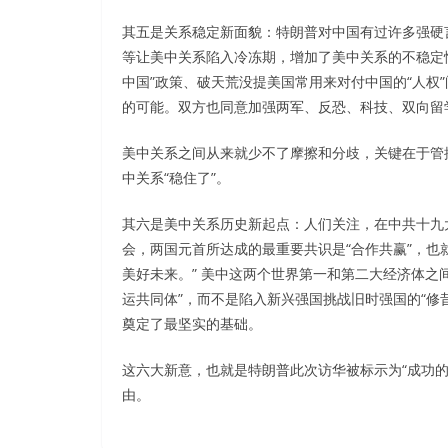
其五是关系稳定新面貌：特朗普对中国有过许多强硬
等让美中关系陷入冷冻期，增加了美中关系的不稳定
中国”政策、破天荒没提美国常用来对付中国的“人权
的可能。双方也同意加强两军、反恐、科技、双向留
美中关系之间从来就少不了摩擦和分歧，关键在于管
中关系“稳住了”。
其六是美中关系历史新起点：人们关注，在中共十九
会，两国元首所达成的最重要共识是“合作共赢”，也
美好未来。” 美中这两个世界第一和第二大经济体之
运共同体”，而不是陷入新兴强国挑战旧时强国的“修昔
奠定了最坚实的基础。
这六大新意，也就是特朗普此次访华被标示为“成功的
由。
Sale Latest Release NCMA CPCM Exam Downloa