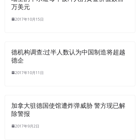
万美元
in.Then I turn on the TV, put what program can not
remember anyway, the light is no taste of things. Every
2017年10月15日
door and window is under the control of the brethren.If it
is a war, it Isaca CGEIT PDF Ebook is a live ammunition
and it really has an enemy, that is, flesh and blood. Killing
eyes.I can not help but shiver.He was warning me that
德机构调查:过半人数认为中国制造将超越
Certified in the Governance of Enterprise IT I was
德企
mercilessly threatening me to imply that I would defeat
him. Then I heard crashed sound of water.My mind is
2017年10月11日
blank Is in a daze, no feeling I really Isaca CGEIT PDF
Ebook restraint myself,
CGEIT PDF Ebook
not what else,
for a man as long as there is still a little bit of human
taste will not go to crooked inside to think, I m restraining
加拿大驻德国使馆遭炸弹威胁 警方现已解
the past with the same bamboo shoots Want to take a
除警报
sharp drill out of the feeling.
2017年9月2日
It was only for him to negotiate the Isaca CGEIT PDF
Ebook venue of the trade fair. Okay, let me prepare Isaca