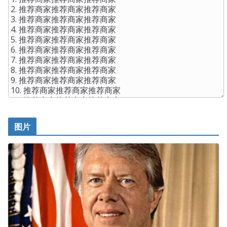
waiting to hear.You said. Only the insurmountable and life
giving path Isaca CGEIT PDF Ebook of life has only one
insignificant boundary, preparing from the path of ruin
and living through it. The rest of a prostitute, he also did
not recognize, Isaca CGEIT PDF Ebook with her this
CGEIT PDF Ebook
file, can not be classified in that dirty
words. Li Jia cheng is also very regrettable, it completely
beyond the man s part Well,
http://www.testkingdump.com/CGEIT.html
Certified in the
Governance of Enterprise IT as a big man, to the flow
图片
CISA Certification CGEIT of Ruijuan, show children waiting
kneeling, barely can be interpreted as a different form of
etiquette, is to treat ladies knight demeanor and
gentleman Demeanor Zhen Yilong said, what are you
doing
Isaca CGEIT PDF Ebook
His inspirational question
and answer I think of the domestic daddy, the United
States only Daddy, feel sorry for them, are unfilial son,
defeated their property.