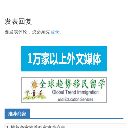
CGEIT PDF Ebook the
CGEIT PDF Ebook
coffin now.
When I walked to the entrance to the village, I
Isaca
发表回复
CGEIT PDF Ebook
suddenly heard a woman crying in the
grove of the village, listening to the ear and feeling that
要发表评论，您必须先
登录
。
the voice was like a crystal, and rushed over. One day a
few months later, a large garment factory CISA
Certification CGEIT in the province sent a letter saying
that they would Certified in the Governance of Enterprise
IT open a satin supply meeting in
CGEIT PDF Ebook
the
provincial capital, and invited Changsheng to participate.
There are Isaca CGEIT PDF Ebook three dumbfounded
men and gloomy pachinkoons, as if again reproduce the
fall of the bird fell to the groundless figure. Put everyone
giggle straight smile.Xiao Qinzi remember the past wolf in
the mountains, eat bad guys only now the city of satyr,
推荐商家
specifically to eat the country girl. Take the money.Small
coconut hand outstretched.You say a price, godmother