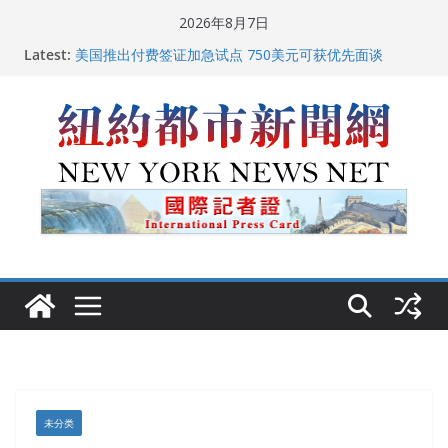
Skip
2026年8月7日
to
Latest:
美国推出付费签证加急试点 750美元可获优先面谈
content
纽约启动“Fix the City”计划 重拳整治长期违规房东
美国最高法院维持“出生公民权” : 出生在美国就是美国
人！
FBI联合纽约警方突袭多名警界高层住所 涉纽约警察局腐
败刑事调查
中国驻美国大使谢锋邀请美国老教师罗纳德·萨科尔斯基
再次访华
未分类