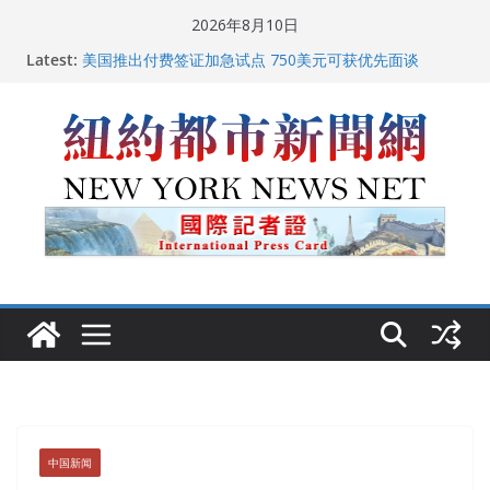
Skip
2026年8月10日
to
Latest:
美国推出付费签证加急试点 750美元可获优先面谈
content
纽约启动“Fix the City”计划 重拳整治长期违规房东
美国最高法院维持“出生公民权” : 出生在美国就是美国
人！
FBI联合纽约警方突袭多名警界高层住所 涉纽约警察局腐
败刑事调查
中国驻美国大使谢锋邀请美国老教师罗纳德·萨科尔斯基
再次访华
中国新闻