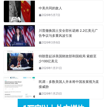
中美共同的敌人
2026年5月7日
川普撤换国土安全部长诺姆 2.2亿美元广
告争议与多重风波引发
2026年3月6日
特朗普起诉美国财政部和国税局 索赔至
少100亿美元
2026年1月31日
民调：多数美国人并未将中国发展视为直
接威胁
2026年1月25日