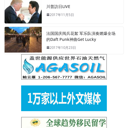
川普訪日LIVE
2017年11月5日
法国国庆阅兵花絮 军乐队演奏燃爆全场
的Daft Punk神曲Get Lucky
2017年10月23日