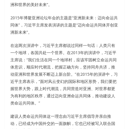
洲和世界的美好未来”。
2015年博鳌亚洲论坛年会的主题是“亚洲新未来：迈向命运共
同体”，习近平主席发表演讲的主题是“迈向命运共同体开创亚
洲新未来”。
在这两次演讲中，习近平主席都说过同样一句话：人类只有
一个地球，各国共处一个世界。在2013年的演讲中，习近平
主席说：“我们生活在同一个地球村，应该牢固树立命运共同
体意识，顺应时代潮流，把握正确方向，坚持同舟共济，推
动亚洲和世界发展不断迈上新台阶。”在2015年的演讲中，习
近平主席表示，“面对风云变幻的国际和地区形势，我们要把
握世界大势，跟上时代潮流，共同营造对亚洲、对世界都更
为有利的地区秩序，通过迈向亚洲命运共同体，推动建设人
类命运共同体。”
建设人类命运共同体这一理念由习近平主席倡导并亲自推
动，已经成为中国外交的一面旗帜，它也已经被写入联合国