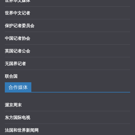
世界华文媒体
世界中文记者
保护记者委员会
中国记者协会
英国记者公会
无国界记者
联合国
合作媒体
渥京周末
东方国际电视
法国和世界新闻网