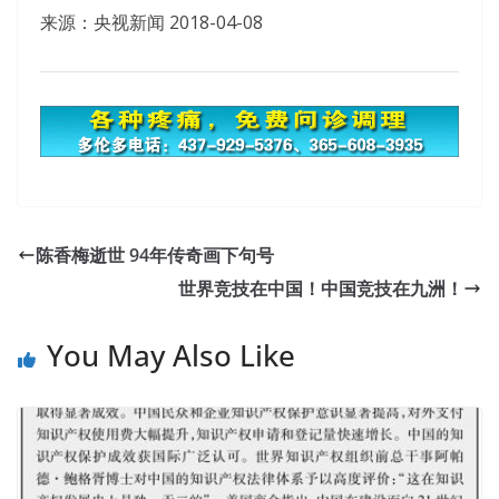
来源：央视新闻 2018-04-08
Latest Release Microsoft 070-412 PDF On Sale
070-412 PDF
Shi Windows Server 2012 070-412 Wei s
陈香梅逝世 94年传奇画下句号
father returned to his original post and went to the
世界竞技在中国！中国竞技在九洲！
countryside to pick up his daughter and return to the city.
I said, Microsoft 070-412 PDF you can call back. He said,
You May Also Like
no, I am sleeping again. When Li Wei said these words,
070-412 PDF
his face was full of brilliance. Come, take
the key. The man took a key and turned to Axiang and
said, Are you sleepy Configuring Advanced Windows
Server 2012 Services
Microsoft 070-412 PDF
Now at half
past two, I can still sleep for a few hours.