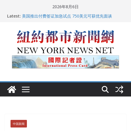
Skip
2026年8月6日
to
Latest:
美国推出付费签证加急试点 750美元可获优先面谈
content
纽约启动“Fix the City”计划 重拳整治长期违规房东
美国最高法院维持“出生公民权” : 出生在美国就是美国
人！
FBI联合纽约警方突袭多名警界高层住所 涉纽约警察局腐
败刑事调查
中国驻美国大使谢锋邀请美国老教师罗纳德·萨科尔斯基
再次访华
中国新闻