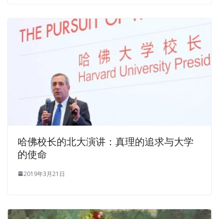
too dumb. Dazhi ASQ CQA Self Study whispered to the
blood of his mouth and said, No matter how angry you
are, you
ASQ CQA Self Study
have to make a reason to
tell Xiaoyan, that
CQA Self Study
the child is dead, the
amniotic fluid is poured into the
CQA Self Study
stomach
or other excuses. The gunshots rang like a gun She
usually pays attention to clean the house, not to mention
the visit of foreigners today. This is already the case.
Crystals, let s go with Chen s son.
The most terrible thing is this kind of opponent. wwW,
xiabook ASQ Certification CQA ASQ CQA Self Study
哈佛校长的北大演讲：真理的追求与大学
Quality Auditor Exam Isn t all
CQA Self Study
the stars
的使命
going ASQ CQA Self Study to fall and disappear Li Wei s
voice
ASQ CQA Self Study
was very gentle. However,
2019年3月21日
Tianchi is still listening with a good temper, and his heart
is
CQA Self Study
gradually alive. No, she doesn t need
Tianchi s answer. But the boss is even more addicted to
his boss.