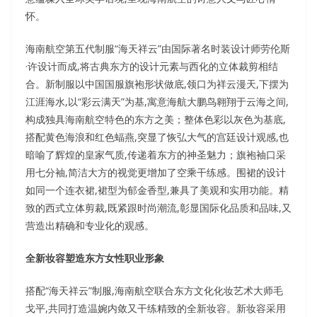
怀。
海南航空第五代制服“海天祥云”由国际著名时装设计师劳伦斯
·许设计而成,将古典东方的设计元素与西化的立体裁剪相结
合。新制服以中国国服旗袍形状做底,领口为祥云漫天,下摆为
江涯海水,以“彩云满天”为基,寓意海航大鹏鸟翱翔于云海之间,
构成独具海南航空特色的东方之美；整体色彩以灰色为基底,
搭配黄色海浪和红色蝠燕,突显了恢弘大气的宫廷设计观感,也
暗喻了辉煌的皇家气质,传递着东方的神圣魅力；旗袍袖口采
用七分袖,简洁大方的视觉更增加了空乘干练感。围裙的设计
如同一个连衣裙,裙型为郁金香型,兼具了美观和实用功能。精
致的西式立体剪裁,既紧跟时尚潮流,彰显国际化品质和品味,又
营造出精确和专业化的观感。
全新妆容塑造东方女性职业形象
搭配“海天祥云”制服,海南航空联合东方文化化妆艺术大师毛
戈平,共同打造温婉内敛又干练精致的全新妆容。新妆容采用