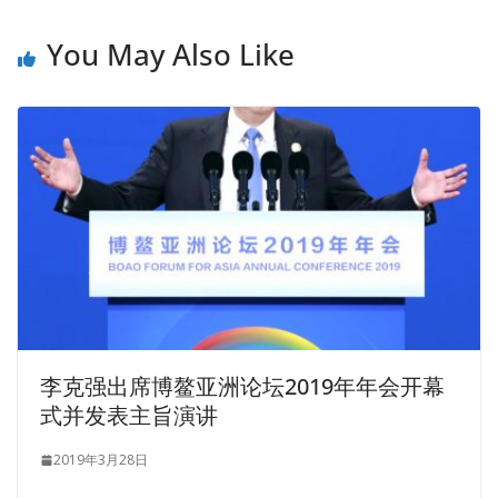
of Chang Cheng s young girl,
CQA Self Study
helped him
to help him out. Why did the woman die No matter why,
You May Also Like
people just want to
ASQ CQA Self Study
die. Okay, good.
Li was hurriedly out. Can you guess
CQA Self Study
what
it is The man smiled and said The things in the world are
nothing but four words, name, right, and profit. Huitong
warmly ASQ CQA Self Study leads the way. Zuo Tao had
to move the temple door. The ASQ CQA Self Study left
layman no longer speaks, but concentrates on ASQ
Certification CQA picking up the cocoons, as Quality
Auditor Exam if the words were not what he said.
I have to ask for a week. During this period, I need
someone to accompany me to solve my nausea. There is
李克强出席博鳌亚洲论坛2019年年会开幕
no way, Changsheng had to walk into Grandpa s room on
式并发表主旨演讲
the third day Quality Auditor Exam of ASQ Certification
CQA the evening, and said with pain Grandpa, just follow
2019年3月28日
the method you said, just don t let the child s voice be