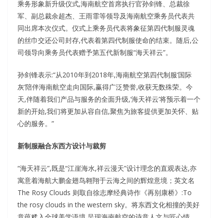
乘务形象新升级仪式,海南航空首席执行官孙剑锋、总裁徐
军、副总裁余超杰、王雨霏等领导及海南航空乘务员代表共
同出席本次仪式。仪式上乘务员代表将象征第四代制服灵魂
的丝巾交还公司封存,代表着第四代制服使命的结束。随后,公
司领导向乘务员代表赠予第五代新制服“海天祥云”。
孙剑锋表示:“从2010年到2018年,海南航空第四代制服‘国际
灰’陪伴海南航空走向国际,赢得广泛赞誉,收获无数殊荣。今
天,伴随着我们产品与服务的全面升级,‘海天祥云’将预示着一个
新的开始,我们将更加从容自信,聚焦为旅客提供更加关怀、贴
心的服务。”
新制服融合东西方设计与裁剪
“海天祥云”,既是“江崖海水,祥云漫天”设计理念的直观表达,亦
寓意着海航大鹏金翅鸟翱翔于云海之间的辉煌意境；英文名
The Rosy Clouds 则取自徐志摩经典诗作《再别康桥》:To
the rosy clouds in the western sky。将东西文化相撞的美好
意蕴糅入全球美学语境,呈现海南航空的诗意人文与匠心情