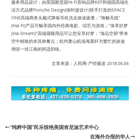
服务用品设计；由英国殿堂级Hi-Fi音响品牌KEF和德国高端生
活方式品牌Porsche Design(保时捷设计)联手打造的SPACE
ONE高端商务头戴式降噪耳机洗去旅途疲惫；“海畅无线”
(Hai-Fi)产品可畅享国内外经典电影、综艺与游戏；“海享好梦
(Hai Dream)”高端寝睡用品可让您安享好梦；“海品空厨”带来
空中精致的米其林餐点；杭州萧山机场海翼轩为繁忙的旅途
增添一丝江南的闲适韵味。
文章来源：人民网-产经频道 2018.06.06
100% Success Rate ASQ CQA Self Study
Ning An, the granddaughter who grew up into ASQ CQA
“纯粹中国”民乐惊艳美国肯尼迪艺术中心
Self Study a young man, and Ning Yu, the granddaughter
在海外办报的华人