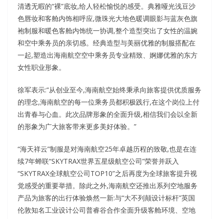
清透无暇的“裸”底妆,给人轻松愉悦的感受。典雅哑光浅豆沙
色唇妆和客舱内饰相呼应,微珠光大地色暖调眼影与蓝灰色旗
袍制服和暖色客舱内饰统一协调,整个造型突出了女性的温婉
和空中乘务员的亲切感。经典造型与美丽优雅的制服搭配在
一起,塑造出海南航空空中乘务员专业精致、婀娜优雅的东方
女性职业形象。
徐军表示:“从创业至今,海南航空始终秉承向旅客提供优质服务
的理念,海南航空的每一位乘务员都积极践行,在这个岗位上付
出青春与心血。此次品牌形象的全面升级,相信我们会以全新
的形象为广大旅客带来更多美好体验。”
“海天祥云”制服是对海南航空25年卓越历程的致敬,也是在连
续7年蝉联“SKYTRAX世界五星级航空公司”荣誉并跃入
“SKYTRAX全球航空公司TOP10”之后再度为全球旅客提升视
觉感受的重要举措。除此之外,海南航空还推出系列空地服务
产品为旅客的出行体验焕然一新:与“大不列颠设计标杆”英国
伦敦知名工业设计公司普睿谷合作全面升级客舱环境、空地