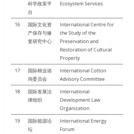
科学政策平
Ecosystem Services
台
16
国际文化资
International Centre for
产保存与修
the Study of the
复研究中心
Preservation and
Restoration of Cultural
Property
17
国际棉业谘
International Cotton
询委员会
Advisory Committee
18
国际发展法
International
律组织
Development Law
Organization
19
国际能源论
International Energy
坛
Forum