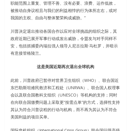
职能范围上重复、管理不善、没有必要、浪费、运作低效，
被推动自身议程且与我们的利益相悖的行为体所左右，或对
我国的主权、自由与整体繁荣构成威胁。”
川普决定退出推动各国合作以应对全球挑战的组织之际，其
政府近期已展开军事行动或发出威胁，令盟友与对手同样不
安，包括抓捕委内瑞拉强人领导人尼古拉斯·马杜罗，并暗示
有意接管格陵兰。
这是美国近期再次退出全球机构
此前，川普政府已暂停对世界卫生组织（WHO）、联合国近
东巴勒斯坦难民救济和工程处（UNRWA）、联合国人权理事
会以及联合国教科文组织（UNESCO）等机构的支持；同时
在向联合国缴费问题上采取更“按需点单”的方式，选择性支持
其认为符合川普议程的行动与机构，而不再为其认为不符合
美国利益的项目买单。
国际危机组织（International Crisis Group）联合国问题高级