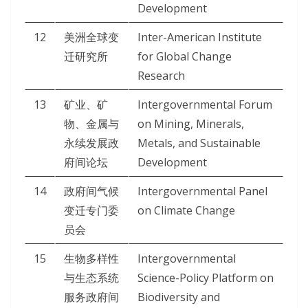
Development
12
美洲全球变
Inter-American Institute
迁研究所
for Global Change
Research
13
矿业、矿
Intergovernmental Forum
物、金属与
on Mining, Minerals,
永续发展政
Metals, and Sustainable
府间论坛
Development
14
政府间气候
Intergovernmental Panel
变迁专门委
on Climate Change
员会
15
生物多样性
Intergovernmental
与生态系统
Science-Policy Platform on
服务政府间
Biodiversity and