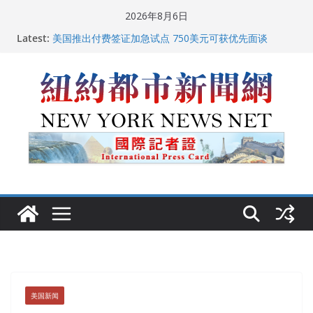
Skip
2026年8月6日
to
Latest:
中国驻美国大使谢锋邀请美国老教师罗纳德·萨科尔斯基
content
再次访华
美国推出付费签证加急试点 750美元可获优先面谈
纽约启动“Fix the City”计划 重拳整治长期违规房东
美国最高法院维持“出生公民权” : 出生在美国就是美国
人！
FBI联合纽约警方突袭多名警界高层住所 涉纽约警察局腐
败刑事调查
美国新闻