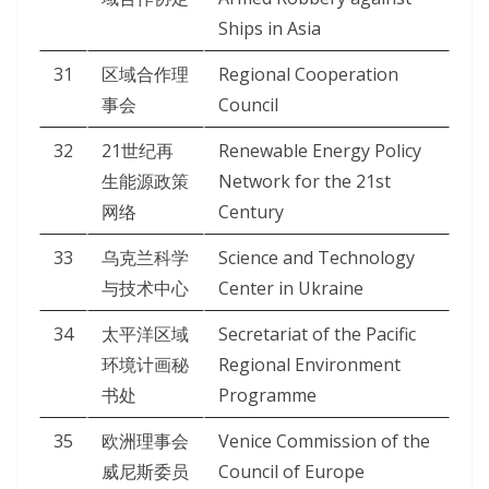
Ships in Asia
31
区域合作理
Regional Cooperation
事会
Council
32
21世纪再
Renewable Energy Policy
生能源政策
Network for the 21st
网络
Century
33
乌克兰科学
Science and Technology
与技术中心
Center in Ukraine
34
太平洋区域
Secretariat of the Pacific
环境计画秘
Regional Environment
书处
Programme
35
欧洲理事会
Venice Commission of the
威尼斯委员
Council of Europe