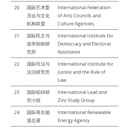
20
国际艺术委
International Federation
员会与文化
of Arts Councils and
机构联盟
Culture Agencies
21
国际民主与
International Institute for
选举协助研
Democracy and Electoral
究所
Assistance
22
国际司法与
International Institute for
法治研究所
Justice and the Rule of
Law
23
国际铅锌研
International Lead and
究小组
Zinc Study Group
24
国际再生能
International Renewable
源总署
Energy Agency