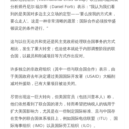
分析师丹尼尔·福尔蒂（Daniel Forti）表示：“我认为我们看
到的是美国对多边主义立场的定型——‘要么按我的方式来，
要么走人’。这是一种非常清晰的愿景：国际合作必须按华盛
顿设定的条件进行。”
这与以往无论共和党还是民主党政府处理联合国事务的方式
相比，发生了重大转变；也迫使本就处于内部调整阶段的联
合国，以裁员和削减项目等方式作出应对。
许多独立的非政府组织（其中一些与联合国合作）表示，由
于美国政府去年决定通过美国国际开发署（USAID）大幅削
减对外援助，已有大量项目被迫关闭。
尽管出现这一巨大转向，但美国官员（包括川普本人）称，
他们依然看到了联合国的潜力，转而希望把纳税人的钱用于
扩大美国影响力，尤其是在一些制定国际标准、且与中国存
在竞争的联合国体系项目上，例如国际电信联盟（ITU）、国
际海事组织（IMO）以及国际劳工组织（ILO）。