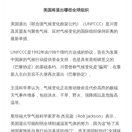
美国将退出哪些全球组织
美国退出《联合国气候变化框架公约》（UNFCCC）是川普
及其盟友与聚焦气候、应对气候变化的国际组织保持距离的
最新举措。
UNFCCC是1992年由198个缔约方达成的协议，旨在为发展
中国家的气候行动提供资金支持，也是具有里程碑意义的
《巴黎协定》的基础条约。川普曾称气候变化是“骗局”，在重
新入主白宫后不久便再次退出《巴黎协定》。
主流科学界认为，气候变化正在推动致命且代价高昂的极端
天气事件增多，包括洪水、干旱、野火、强降雨以及危险高
温等。
斯坦福大学气候科学家罗布·杰克逊（Rob Jackson）表示，
美国退出可能削弱全球削减温室气体的努力，因为这“给了其
他国家拖延自身行动与承诺的借口”。杰克逊同时担任“全球碳