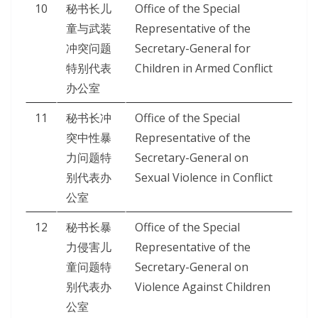
10
秘书长儿
Office of the Special
童与武装
Representative of the
冲突问题
Secretary-General for
特别代表
Children in Armed Conflict
办公室
11
秘书长冲
Office of the Special
突中性暴
Representative of the
力问题特
Secretary-General on
别代表办
Sexual Violence in Conflict
公室
12
秘书长暴
Office of the Special
力侵害儿
Representative of the
童问题特
Secretary-General on
别代表办
Violence Against Children
公室