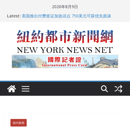
Skip
2026年8月9日
to
Latest:
美国推出付费签证加急试点 750美元可获优先面谈
content
纽约启动“Fix the City”计划 重拳整治长期违规房东
美国最高法院维持“出生公民权” : 出生在美国就是美国
人！
FBI联合纽约警方突袭多名警界高层住所 涉纽约警察局腐
败刑事调查
中国驻美国大使谢锋邀请美国老教师罗纳德·萨科尔斯基
再次访华
纽约新闻