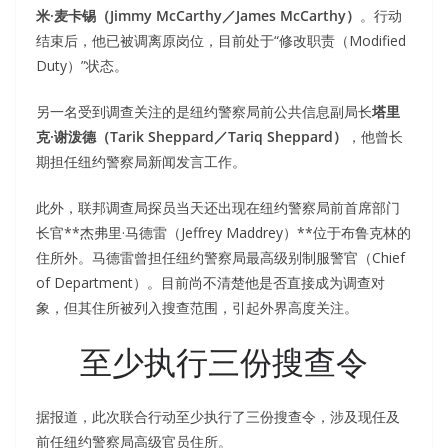
米·麦卡锡（Jimmy McCarthy／James McCarthy）
。行动
结束后，他已被调离原岗位，目前处于“修改职责（Modified
Duty）”状态。
另一名受到调查关注的是纽约警察局前公共信息副局长
塔里
克·谢泼德（Tarik Sheppard／Tariq Sheppard）
，他曾长
期担任纽约警察局新闻发言工作。
此外，联邦调查局探员当天还出现在纽约警察局前首席部门
长官**杰弗里·马德雷（Jeffrey Maddrey）**位于布鲁克林的
住所外。马德雷曾担任纽约警察局最高级别制服警官（Chief
of Department）。目前尚不清楚他是否直接成为调查对
象，但其住所被列入搜查范围，引起外界高度关注。
至少执行三份搜查令
据报道，此次联合行动至少执行了三份搜查令，涉及现任及
前任纽约警察局高级官员住所。