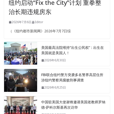
纽约启动“Fix the City”计划 重拳整
治长期违规房东
2026年7月6日
Editor
（《纽约都市新闻网》2026年7月7日综
美国最高法院维持“出生公民权” : 出生在
美国就是美国人！
2026年6月30日
FBI联合纽约警方突袭多名警界高层住所
涉纽约警察局腐败刑事调查
2026年6月25日
中国驻美国大使谢锋邀请美国老教师罗纳
德·萨科尔斯基再次访华