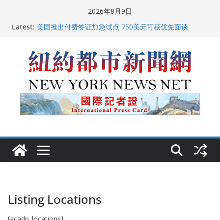
Skip
2026年8月9日
to
Latest:
美国推出付费签证加急试点 750美元可获优先面谈
content
纽约启动“Fix the City”计划 重拳整治长期违规房东
美国最高法院维持“出生公民权” : 出生在美国就是美国
人！
FBI联合纽约警方突袭多名警界高层住所 涉纽约警察局腐
败刑事调查
中国驻美国大使谢锋邀请美国老教师罗纳德·萨科尔斯基
再次访华
Listing Locations
[acadp_locations]