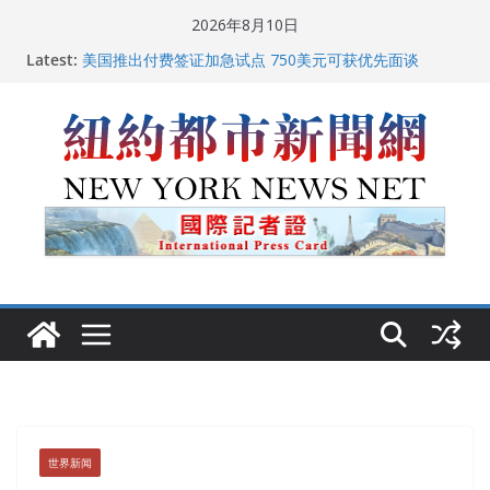
Skip
2026年8月10日
to
Latest:
美国推出付费签证加急试点 750美元可获优先面谈
content
纽约启动“Fix the City”计划 重拳整治长期违规房东
美国最高法院维持“出生公民权” : 出生在美国就是美国
人！
FBI联合纽约警方突袭多名警界高层住所 涉纽约警察局腐
败刑事调查
中国驻美国大使谢锋邀请美国老教师罗纳德·萨科尔斯基
再次访华
世界新闻