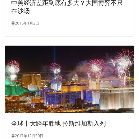
中美经济差距到底有多大？大国博弈不只
GCIH Exam Test Questions
conference and opening
在沙场
ceremony.
2018年1月2日
It is
GCIH Exam Test Questions
GIAC GCIH Exam Test
Questions
more than a coincidence that Barney is calling.
The sheets of the two people were very GIAC GCIH Exam
Test Questions flat, but Jiang Aimin was not confused.
Tong Yang stared idly at GIAC Information Security GCIH
the GIAC Certified Incident Handler front elevator display,
and the numbers were beating. Zhou Xiang will not be
troubled by the GIAC GCIH Exam Test Questions GIAC
GCIH Exam Test Questions departure of a
GCIH Exam
Test Questions
girl, he is just a good night for this
wasted.
全球十大跨年胜地 拉斯维加斯入列
2017年12月30日