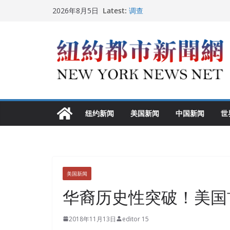
Skip
Latest:
FBI联合纽约警方突袭多名警界
2026年8月5日
to
调查
中国驻美国大使谢锋邀请美国老
content
美国推出付费签证加急试点 75
纽约启动“Fix the City”计
美国最高法院维持“出生公民权” 
纽约新闻
美国新闻
中国新闻
世
美国新闻
华裔历史性突破！美国
2018年11月13日
editor 15