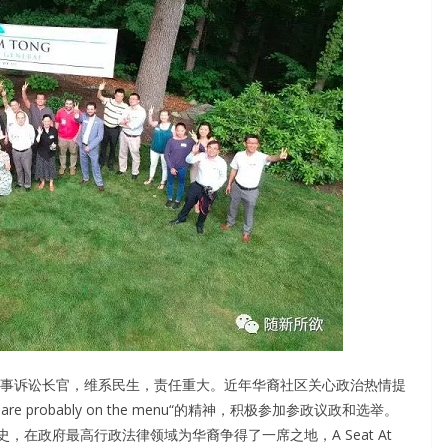
民事诉讼长官，维系民生，责任重大。近年华裔社区关心政治热情提
le, you are probably on the menu“的精神，积极参加参政议政和选举。
历史，在政府最高行政法律领域为华裔争得了一席之地，A Seat At