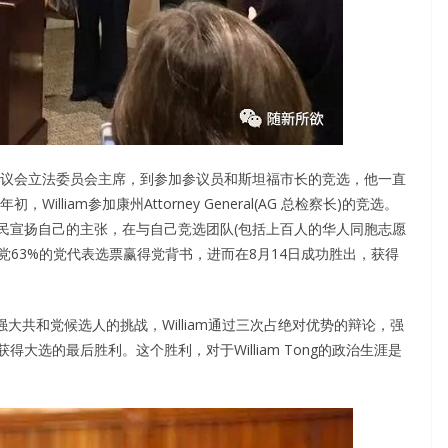
州议会立法委员会主席，到参加参议员和斯坦福市长的竞选，他一直
lliam参加康州Attorney General(AG 总检察长)的竞选。
民宣扬自己的主张，在与自己竞选团队(包括上百人的华人同胞志愿
党63%的党代表选票赢得党背书，进而在8月14日成功胜出，获得
强大共和党候选人的挑战，William通过三次占绝对优势的辩论，强
大选的最后胜利。这个胜利，对于William Tong的政治生涯是