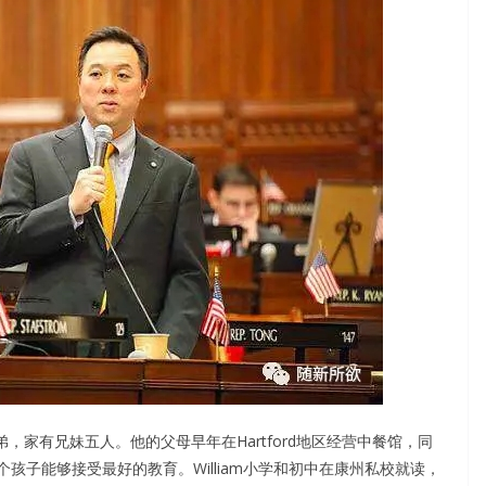
代华人子弟，家有兄妹五人。他的父母早年在Hartford地区经营中餐馆，同
孩子能够接受最好的教育。William小学和初中在康州私校就读，