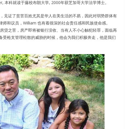
dover, 本科就读于藤校布朗大学, 2000年获芝加哥大学法学博士。
层打拼，见证了贫苦百姓尤其是华人在美生活的不易，因此对弱势群体有
和议员，William 也有着很深的社会责任感和民族使命感。
们受高房贷之苦，房产即将被银行没收、当有人不小心触犯轻罪，面临再
备受枪支管理松散的威胁的时候，他会为我们积极奔走，他是我们