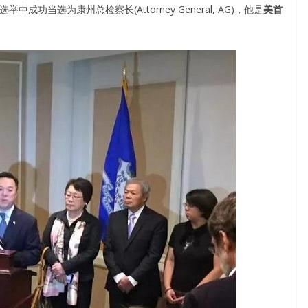
选举中成功当选为康州总检察长(Attorney General, AG)，他是
美首