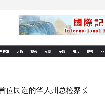
高层住所 涉纽约警察局腐败刑事
教师罗纳德·萨科尔斯基再次访华
0美元可获优先面谈
划 重拳整治长期违规房东
: 出生在美国就是美国人！
界新闻
人物
观点
文摘
专题
图片
视频
分
首位民选的华人州总检察长