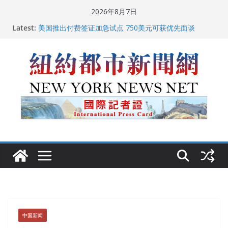
Skip
2026年8月7日
to
Latest:
美国推出付费签证加急试点 750美元可获优先面谈
content
纽约启动“Fix the City”计划 重拳整治长期违规房东
美国最高法院维持“出生公民权” : 出生在美国就是美国
人！
FBI联合纽约警方突袭多名警界高层住所 涉纽约警察局腐
败刑事调查
中国驻美国大使谢锋邀请美国老教师罗纳德·萨科尔斯基
再次访华
中国新闻