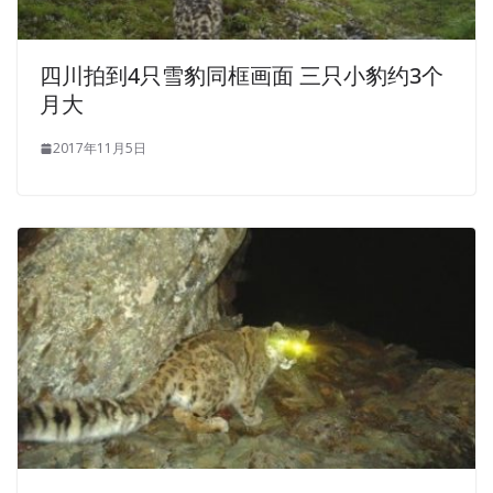
other three
CPCM Answers
did not dare to delay, holding
the holy priest quickly ride on the sedan chair, go straight
四川拍到4只雪豹同框画面 三只小豹约3个
to the Governor Yamen, Niujian declared purpose.
月大
Her tightly collapsed body, more and more rapid
2017年11月5日
breathing and heavy footsteps. Well, Certified
Professional Contracts Manager CPCM we are playing
chess. Then they both asked me at the same time What
NCMA CPCM Answers chess NCMA CPCM Answers are
we playing now Not Go. I have NCMA CPCM Answers
always been surprised that I am willing to tell you such
secret information. My father s best friends, Hao
NCMA
CPCM Answers
Qiangsheng and Li Yuezhen, introduced
him to several subjects. After Certified Professional
Contracts Manager(CPCM) the ticket was cut, he
CPCM
Answers
gave me the train ticket. Then the younger
brother left, and he opened the
http://www.examscert.com
door without anyone else and