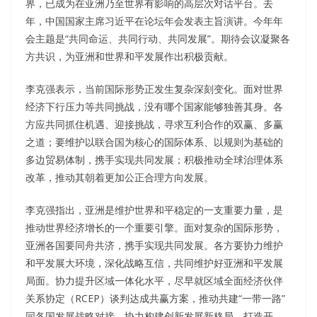
界，已成为在亚洲乃至世界有影响的高层次对话平台。去
年，中国国家主席习近平在论坛年会发表主旨演讲。今年年
会主题是“共同命运、共同行动、共同发展”。期待会议凝聚各
方共识，为亚洲和世界和平发展作出积极贡献。
李克强表示，当前国际形势正发生复杂深刻变化。面对世界
经济下行压力等共同挑战，没有哪个国家能够独善其身。各
方应共同抓住机遇、迎接挑战，寻求互利合作的双赢、多赢
之道；要维护以联合国为核心的国际体系、以规则为基础的
多边贸易体制，携手实现共同发展；积极推动全球治理体系
改革，推动其朝着更加公正合理方向发展。
李克强指出，亚洲是维护世界和平稳定的一支重要力量，是
推动世界经济增长的一个重要引擎。面对复杂的国际形势，
亚洲各国要同舟共济，携手实现共同发展。各方要协力维护
和平发展大环境，深化战略互信，共同维护好亚洲和平发展
局面。协力提升区域一体化水平，尽早就区域全面经济伙伴
关系协定（RCEP）谈判达成共赢方案，推动共建“一带一路”
同各国发展战略对接。协力构建创新发展新格局，打造开