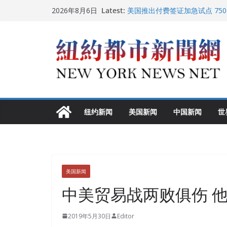
Skip
Latest:
美国推出付费签证加急试点 75
2026年8月6日
to
纽约启动“Fix the City”计
美国最高法院维持“出生公民权” 
content
FBI联合纽约警方突袭多名警界
调查
中国驻美国大使谢锋邀请美国老
纽约新闻
美国新闻
中国新闻
世
美国新闻
中美贸易战两败俱伤 
2019年5月30日
Editor