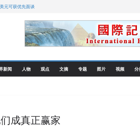
0美元可获优先面谈
划 重拳整治长期违规房东
: 出生在美国就是美国人！
高层住所 涉纽约警察局腐败刑事
教师罗纳德·萨科尔斯基再次访华
界新闻
人物
观点
文摘
专题
图片
视频
分
他们成真正赢家