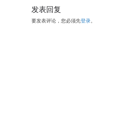
vicissitudes, maybe Ma Wei stood here every day 
发表回复
cross the road and came to Cisco 210-260 Actual T
on the locomotive.
要发表评论，您必须先
登录
。