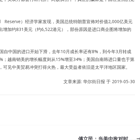
 Reserve）经济学家发现，美国总统特朗普宣佈对价值2,000亿美元
增加约831美元（约6,522港元），部份原因是进口商企图将增加的
国自中国的进口开始下滑，去年10月成长率还有8%，到今年3月转成
1%；越南销美的增长幅度则从15%增至34%；美国自南韩进口量也于第
%，可见中美贸易冲突打得火热，最大受益者依旧是太平洋地区国家。
文章来源: 华尔街日报 于
2019-05-30
le, but no one
Cisco 210-260 Actual Test
Implementing Cisco
傅立民：当美中敌对时……