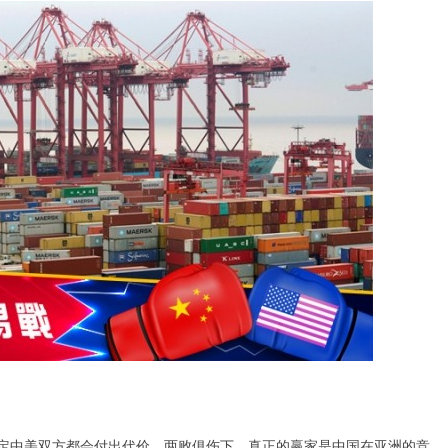
定中美双方都会付出代价。两败俱伤下，真正的赢家是中国在亚洲的竞