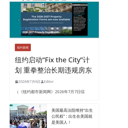
纽约新闻
纽约启动“Fix the City”计
划 重拳整治长期违规房东
2026年7月6日
Editor
（《纽约都市新闻网》2026年7月7日综
美国最高法院维持“出生
公民权” : 出生在美国就
是美国人！