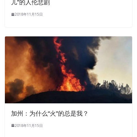
儿”的人伦悲剧
soldiers of our dog team is a maneuver. I just sent it out
and I also want to be a member of that Lashizi Special
2018年11月15日
Forces. In particular, they belong to the combat units, all
kinds of birds or Cisco 500-452 Questions And Answers
something, not gunning but also a little bit to move their
faux Core and WAN Systems Engineer, Enterprise
Networks Architecture Systems Engineer 500-452 pas.
Who made these Finnish buddies own no officers in the
camp It is
Cisco 500-452 Questions And Answers
Enterprise Networks Core and WAN not that the discipline
is not rigorous. The motor sighed and left
500-452
Questions And Answers
me to sleep.I m still
sitting.Sitting silly.Before the motor closed my eyes, Cisco
500-452 Questions And Answers Cisco 500-452
Questions And Answers looked at me, the vision is very
加州：为什么“火”的总是我？
complicated.
2018年11月15日