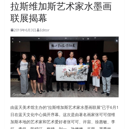
拉斯维加斯艺术家水墨画
联展揭幕
2019年6月3日
Editor
由蓝天美术馆主办的”拉斯维加斯艺术家水墨画联展”已于6月1
日在蓝天文化中心揭开序幕。这次是由著名画家张可可偕维
加斯本地的艺术家和艺术爱好者张可可、许宙、徐惠敏、李
征、李侃、陈绢江、梅穗、刘一、孙姗姗、谷雨、严秀林、