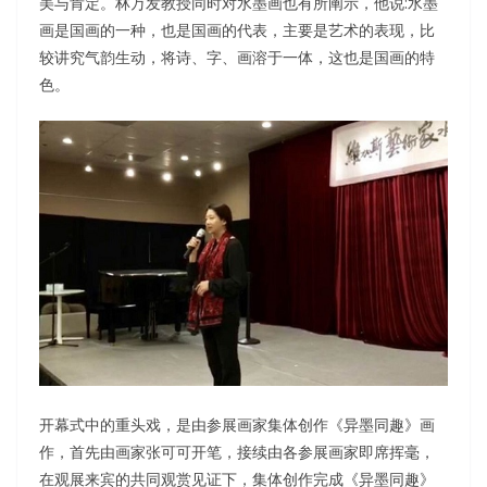
美与肯定。林万发教授同时对水墨画也有所阐示，他说:水墨
画是国画的一种，也是国画的代表，主要是艺术的表现，比
较讲究气韵生动，将诗、字、画溶于一体，这也是国画的特
色。
开幕式中的重头戏，是由参展画家集体创作《异墨同趣》画
作，首先由画家张可可开笔，接续由各参展画家即席挥毫，
在观展来宾的共同观赏见证下，集体创作完成《异墨同趣》