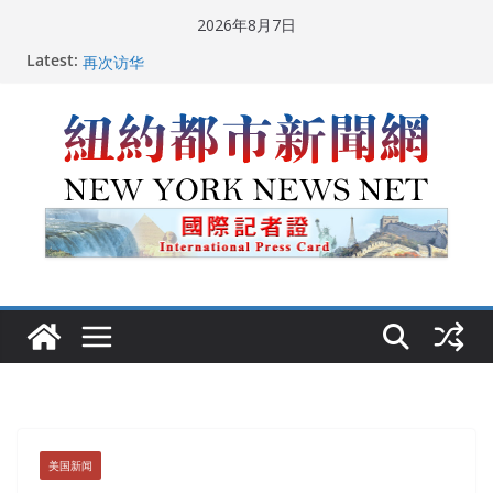
Skip
2026年8月7日
to
Latest:
中国驻美国大使谢锋邀请美国老教师罗纳德·萨科尔斯基
content
再次访华
美国推出付费签证加急试点 750美元可获优先面谈
纽约启动“Fix the City”计划 重拳整治长期违规房东
美国最高法院维持“出生公民权” : 出生在美国就是美国
人！
FBI联合纽约警方突袭多名警界高层住所 涉纽约警察局腐
败刑事调查
美国新闻