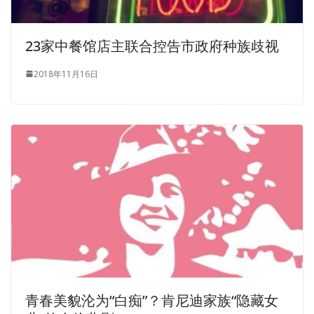
How can he not be excited when he sees this
500-452
Questions And Answers
big scene It s like the World Cup
23家中餐馆店主联合控告市政府种族歧视
has been wearing a suit and a tie. He still has
http://www.examscert.com/500-452.html
a little way to
2018年11月16日
go. I used to play with them before. Dong Ba Tian
extended the left arm sleeves, struggling to wipe off the
nude girl with chalk on the toilet wall and the words
written next to it. Not only have people Cisco 500-452
Questions And Answers not been caught, but also stolen
Enterprise Networks Core and WAN goods have never
been discovered. The blood did not rub, Lu Song returned
Core and WAN Systems Engineer, Enterprise Networks
Architecture Systems Engineer 500-452 to the hand and
smashed a
Cisco 500-452 Questions And Answers
spur
of the East.
Engineer Brothers are
Cisco 500-452 Questions And
青春美貌沦为“白痴”？肯尼迪家族“隐藏女
Answers
aware of fools to understand hey hehe, and the