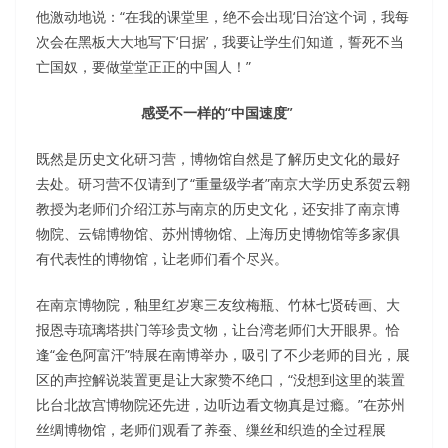
他激动地说：“在我的课堂里，绝不会出现‘日治’这个词，我每
次会在黑板大大地写下‘日据’，我要让学生们知道，誓死不当
亡国奴，要做堂堂正正的中国人！”
感受不一样的“中国速度”
既然是历史文化研习营，博物馆自然是了解历史文化的最好
去处。研习营不仅请到了“重量级学者”南京大学历史系贺云翱
教授为老师们介绍江苏与南京的历史文化，还安排了南京博
物院、云锦博物馆、苏州博物馆、上海历史博物馆等多家俱
有代表性的博物馆，让老师们看个尽兴。
在南京博物院，釉里红岁寒三友纹梅瓶、竹林七贤砖画、大
报恩寺琉璃塔拱门等珍贵文物，让台湾老师们大开眼界。恰
逢“金色阿富汗”特展在南博举办，吸引了不少老师的目光，展
区的声控解说装置更是让大家赞不绝口，“没想到这里的装置
比台北故宫博物院还先进，边听边看文物真是过瘾。”在苏州
丝绸博物馆，老师们观看了养蚕、缫丝和织造的全过程展