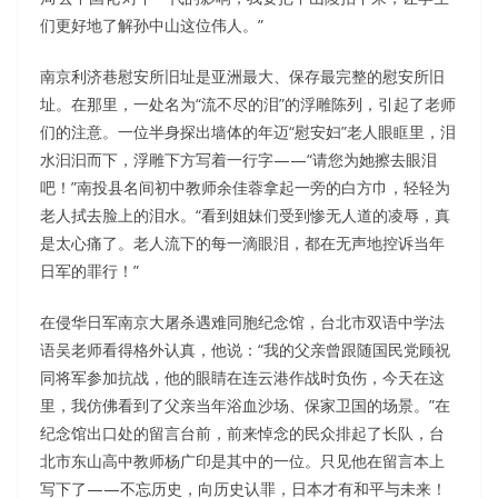
们更好地了解孙中山这位伟人。”
南京利济巷慰安所旧址是亚洲最大、保存最完整的慰安所旧
址。在那里，一处名为“流不尽的泪”的浮雕陈列，引起了老师
们的注意。一位半身探出墙体的年迈“慰安妇”老人眼眶里，泪
水汩汩而下，浮雕下方写着一行字——“请您为她擦去眼泪
吧！”南投县名间初中教师余佳蓉拿起一旁的白方巾，轻轻为
老人拭去脸上的泪水。“看到姐妹们受到惨无人道的凌辱，真
是太心痛了。老人流下的每一滴眼泪，都在无声地控诉当年
日军的罪行！”
在侵华日军南京大屠杀遇难同胞纪念馆，台北市双语中学法
语吴老师看得格外认真，他说：“我的父亲曾跟随国民党顾祝
同将军参加抗战，他的眼睛在连云港作战时负伤，今天在这
里，我仿佛看到了父亲当年浴血沙场、保家卫国的场景。”在
纪念馆出口处的留言台前，前来悼念的民众排起了长队，台
北市东山高中教师杨广印是其中的一位。只见他在留言本上
写下了——不忘历史，向历史认罪，日本才有和平与未来！