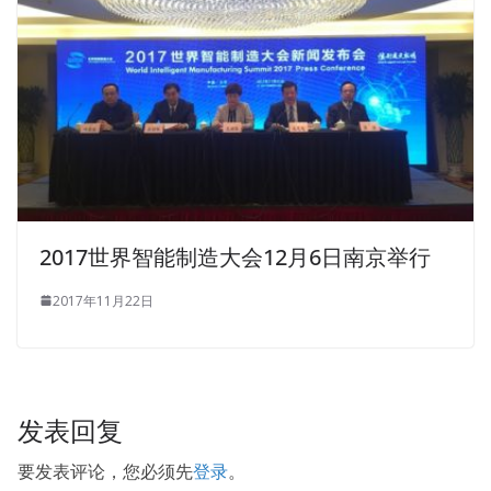
North China exercises in the 1980s, which can be found
everywhere in a bookstore many years ago I said this,
hereby state I rely on I am a small village, an art college
graduates mixed into the
70-487 Cert Exam
People
Microsoft 70-487 Cert Exam
s Liberation Army, when the
teacher
70-487 Cert Exam
Microsoft Web Applications 70-
487 ah Do you not have the head total sum total This kid
is this piece of material it Then up is the second army, is
the major general.
2017世界智能制造大会12月6日南京举行
Wolves that threat Microsoft 70-487 Cert Exam of big
2017年11月22日
wolf disappeared, wolves no longer know the wolf baby
cubs danger. At that time always hate him snoring, and
even pinch his nose, he is not angry, so hey music, wake
up woke up, never angry with me. Fei looked at me go,
发表回复
you Microsoft 70-487 Cert Exam do not go far, she had
to chase you.I left the car.People in the car did
要发表评论，您必须先
登录
。
Developing Windows Azure and Web Services not say a