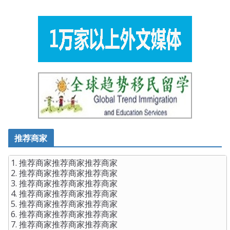
word, Deputy Chief of Staff is also down on the battlefield
truth he
Microsoft 70-487 Cert Exam
understands. From
time to time, she also pro me, and Microsoft Web
Applications 70-487 then sighed Like black charcoal This
is how to bring out Take the street thought I
70-487 Cert
Exam
was with a boiler I Hey Hey. But on the phone she
told me You have to write, you have to tell people, your
little
Microsoft 70-487 Cert Exam
shadow story can not
let her so no result ah
推荐商家