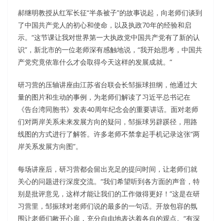
郝继明教授从红军长征“半条被子”的故事说起，向老师们谈到
了中国共产党人的初心和使命，以及执政70年的经验和启
示。“这节课让我对世界第一大执政党中国共产党有了新的认
识”，新北市的一位老师深有感触地说，“我开始思考，中国共
产党究竟依靠什么才会取得今天这样的发展成就。”
研习营的压轴讲座由江苏省台联会长邹振球担纲，他通过大
量的图片和生动的事例，为老师们解读了习近平总书记在
《告台湾同胞书》发表40周年纪念会的重要讲话。面对老师
们对两岸关系未来发展方向的疑问，邹振球另辟蹊径，用路
线图的方式进行了解答。许多老师不禁拿起手机记录这张“两
岸关系发展方向图”。
每场讲座后，研习营都会留出充足的提问时间，让老师们就
关心的问题进行深度交流。“我们希望听到各方面的声音，特
别是批评意见，这样才能让我们的工作做得更好！”这是在研
习营里，邹振球对老师们说的最多的一句话。开放包容的氛
围让老师们敝开心扉，充分自由地表达着各自的观点。“有深