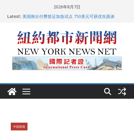
Skip
2026年8月7日
to
中国驻美国大使谢锋邀请美国老教师罗纳德·萨科尔斯基
Latest:
content
再次访华
美国推出付费签证加急试点 750美元可获优先面谈
纽约启动“Fix the City”计划 重拳整治长期违规房东
美国最高法院维持“出生公民权” : 出生在美国就是美国
人！
FBI联合纽约警方突袭多名警界高层住所 涉纽约警察局腐
败刑事调查
中国新闻