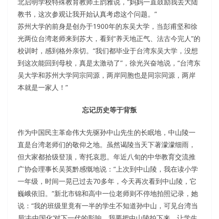
北启明学校特殊教育教师王韵雅说，“妈妈一直鼓励我去大陆
教书，这次参观让我开始认真考虑这个问题。”
苏州大学的前身是创办于1900年的东吴大学，当彭甫坚和徐
光两位台湾老师来到苏大，看到“养天地正气、法古今完人”的
校训时，感到格外亲切。“我们都毕业于台湾东吴大学，没想
到这次能回到母校，真是太激动了”，徐光兴奋地说，“台湾东
吴大学和苏州大学同宗同源，两岸同胞也是同宗同源，两岸
本就是一家人！”
忘记历史等于背叛
作为中国民主革命伟大先驱孙中山先生的长眠地，中山陵一
直是台湾老师们的敬仰之地。虽然谒陵当天下著濛濛细雨，
但大家都拾级登顶，寄托哀思。年近八旬的中华教育交流推
广协会理事长吴英黔感慨地说：“上次到中山陵，我在读小学
一年级，时间一晃已过去70多年，今天再次看到中山陵，它
巍峨依旧。”新北市锦和高中一位老师则不停地拍照记录，她
说：“我的班级里竟有一半的学生不知道孙中山，可见台湾当
局‘去中国化’对下一代的影响，我要把中山陵拍下来，让学生