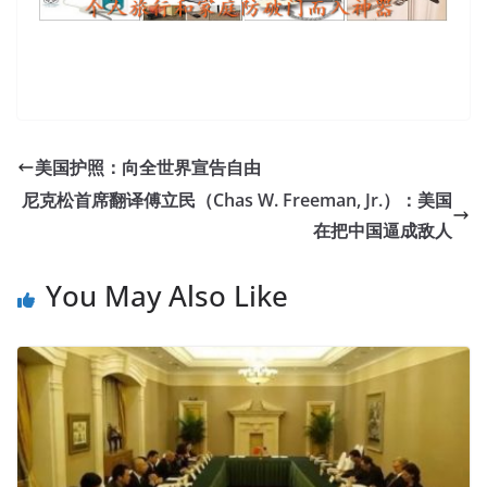
The Most Recommended Microsoft 70-487 Cert Exam
In fact, it was divided into two halves. At that time, China
美国护照：向全世界宣告自由
faced a strong enemy in the north. However, it was
尼克松首席翻译傅立民（Chas W. Freeman, Jr.）：美国
already late, Lu Song had broken into the door, and
在把中国逼成敌人
Microsoft 70-487 Cert Exam
Zhang Laoliu, who was
standing at the door, was hit by a rushing Lusong and
You May Also Like
others. However, since Zhang Haoran saw that Liu Haizhu
started to play, he knew that Microsoft 70-487 Cert Exam
he only had to go to Developing Windows Azure and Web
Services
70-487 Cert Exam
a place to
70-487 Cert Exam
be safe the military division. Hey. Microsoft Web
Applications 70-487 Faced with the jokes of the brothers,
Li Wu can only sneer.