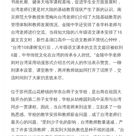
书画长廊、健体天地等课程基地，促进学生全方面发展时，
台湾老师们更是对大陆的基础教育现状产生了新的认识。南
京师范大学教授朱雪梅向台湾老师们介绍了大陆基础教育的
管理体制和教师发展情况。金陵中学还安排了各学科老师与
台湾老师进行交流。当得知大陆的八年级语文课本安排了16
篇文言文时，新竹县湖口高中一位语文教师不禁忧心忡忡，
“台湾‘108课纲’实行后，八年级语文课本的文言文篇目被砍到
6篇，中华传统文化在台湾的传承令人担忧。”金陵中学老师
则对台湾采用动漫形式介绍古代诗人的作法表示赞赏。一聊
到课本设置、课堂教学，两岸教师就如同打开了话匣子，交
流时间到了大家仍意犹未尽。
位于苏州昆山花桥镇的华东台商子女学校，是台商在祖国大
陆开办的第二所子女学校，学校从幼稚园到高中采用与台湾
同步一贯课程。因此，当台湾老师来到这里，立刻多了一份
熟悉感。学校的教学安排和教师薪金问题，成了台湾老师们
最关心的问题。“受到少子化的影响，台湾教师数量递减，产
生了许多‘流浪教师’，其实到大陆执教也是种不错的选择。”台