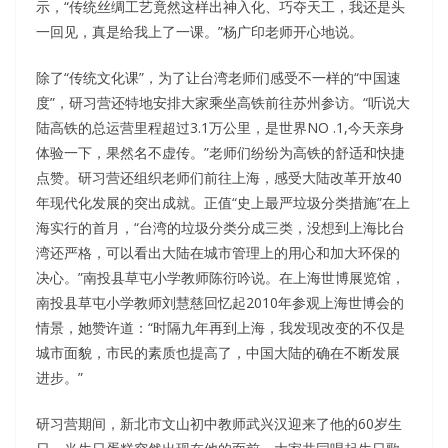
示，“传统丝绸工艺竟然这样出神入化、巧夺天工，我还是头
一回见，真是给我上了一课。”杨广印老师开心地说。
除了“传统文化课”，为了让台湾老师们感受不一样的“中国速
度”，研习营还特地安排大家乘坐高铁前往苏州参访。“听说大
陆高铁的总运营里程超过3.1万公里，是世界NO .1,今天亲身
体验一下，果然名不虚传。”老师们纷纷为高铁的舒适和快捷
点赞。研习营还组织老师们前往上海，感受大陆改革开放40
年现代化发展的突出成就。正值“史上最严垃圾分类措施”在上
海实行的首月，“台湾的垃圾分类分成三类，没想到上海比台
湾还严格，可以看出大陆在城市管理上的用心和加大环保的
决心。”南投县草屯小学教师陈衍吟说。在上海世博展览馆，
南投县草屯小学教师刘慧慈回忆起2010年参观上海世博会的
情景，她赞许道：“时隔九年再到上海，我发现改变的不仅是
城市面貌，市民的素质也提高了，中国大陆的确在不断发展
进步。”
研习营期间，新北市文山初中教师武兴汉迎来了他的60岁生