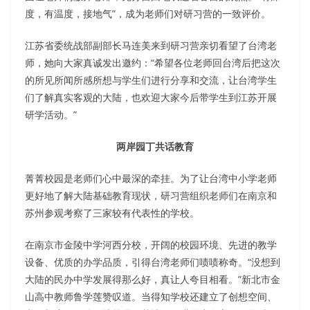
度，有温度，接地气”，成为老师们对研习营的一致评价。
江苏省委统战部副部长马连美来到研习营亲切看望了台湾老
师，她向大家真诚发出邀约：“希望各位老师回台湾后把这次
的所见所闻所感所想与学生们进行分享和交流，让台湾学生
们了解真实客观的大陆，也欢迎大家今后带学生到江苏开展
研学活动。”
两岸园丁共话教育
菁菁校园是老师们心中最深的牵挂。为了让台湾中小学老师
更好地了解大陆基础教育现状，研习营组织老师们在南京和
苏州参观考察了三家较有代表性的学校。
在南京市金陵中学河西分校，开阔的校园环境、先进的教学
设备、优质的办学品质，引得台湾老师们啧啧称奇。“没想到
大陆的民办中学发展得那么好，真让人夸目相看。”新北市金
山高中教师鲁学莲赞叹道。当得知学校还建立了创想空间、