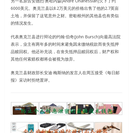
另一名原告安德烈·奥哈内森(Andre Ohanessian)欠下了约
6000美元。奥克兰县以8.2万美元的价格出售了他的2.7英亩
土地，并保留了这笔意外之财。密歇根州的其他县也有类似
的情况发生。
代表奥克兰县进行辩论的约翰·伯奇(John Bursch)向最高法院
表示，业主有两年多的时间来避免因未缴纳税款而丧失抵押
品赎回权。他还补充说，在丧失抵押品赎回权后，财产权和
其他任何索赔权都将会被视为放弃。
奥克兰县财政部长安迪·梅斯纳的发言人在周五接受《每日邮
报》采访时拒绝置评。