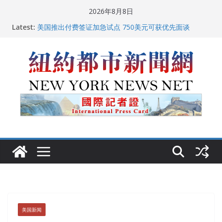
Skip
2026年8月8日
to
Latest:
美国推出付费签证加急试点 750美元可获优先面谈
content
纽约启动“Fix the City”计划 重拳整治长期违规房东
美国最高法院维持“出生公民权” : 出生在美国就是美国
人！
FBI联合纽约警方突袭多名警界高层住所 涉纽约警察局腐
败刑事调查
中国驻美国大使谢锋邀请美国老教师罗纳德·萨科尔斯基
再次访华
美国新闻