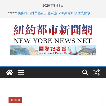
Skip
2026年8月9日
to
Latest:
美国推出付费签证加急试点 750美元可获优先面谈
content
纽约启动“Fix the City”计划 重拳整治长期违规房东
美国最高法院维持“出生公民权” : 出生在美国就是美国
人！
FBI联合纽约警方突袭多名警界高层住所 涉纽约警察局腐
败刑事调查
中国驻美国大使谢锋邀请美国老教师罗纳德·萨科尔斯基
再次访华
美国新闻