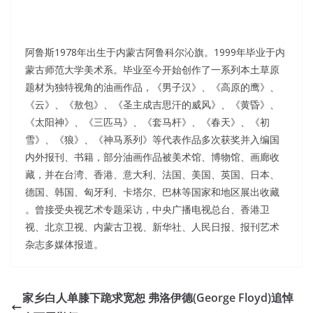
阿鲁斯1978年出生于内蒙古阿鲁科尔沁旗。1999年毕业于内
蒙古师范大学美术系。毕业至今开始创作了一系列本土草原
题材为独特视角的油画作品，《男子汉》、《高原的鹰》、
《云》、《敖包》、《圣主成吉思汗的威风》、《黄昏》、
《太阳神》、《三匹马》、《套马杆》、《春天》、《初
雪》、《狼》、《神马系列》等代表作品多次获奖并入编国
内外报刊、书籍，部分油画作品被美术馆、博物馆、画廊收
藏，并在台湾、香港、意大利、法国、美国、英国、日本、
德国、韩国、匈牙利、卡塔尔、巴林等国家和地区展出收藏
。曾接受央视艺术专题采访，中央广播电视总台、香港卫
视、北京卫视、内蒙古卫视、新华社、人民日报、报刊艺术
杂志多媒体报道。
家乡白人单膝下跪求宽恕 弗洛伊德(George Floyd)追悼