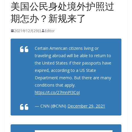
美国公民身处境外护照过
期怎办？新规来了
2021年12月29日
Editor
Certain American citizens living or
traveling abroad will be able to return to
the United States if their passports have
expired, according to a US State
Department memo. But there are many
conditions that apply.
https://t.co/27mnPl3CqI
— CNN (@CNN)
December 29, 2021