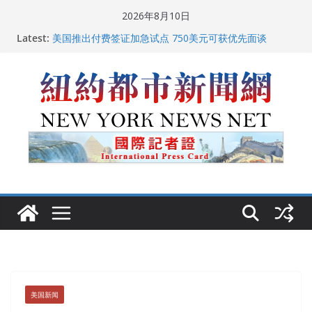
Skip
2026年8月10日
to
Latest:
美国推出付费签证加急试点 750美元可获优先面谈
content
纽约启动“Fix the City”计划 重拳整治长期违规房东
美国最高法院维持“出生公民权” : 出生在美国就是美国
人！
FBI联合纽约警方突袭多名警界高层住所 涉纽约警察局腐
败刑事调查
中国驻美国大使谢锋邀请美国老教师罗纳德·萨科尔斯基
再次访华
美国新闻