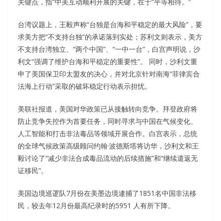
关键点，指“中美互动顺利开展的关键，在于“平等相待。”
台湾议题上，王毅声称“台独是台海和平稳定的最大风险”，要
求美方把“不支持台独”的承诺落到实处；苏利文则表示，美方
不支持台湾独立、“两个中国”、“一中一台”，白宫声明说，沙
利文“强调了维护台海和平稳定的重要性”。 同时，沙利文重
申了美国保卫印太盟友的决心，并对北京针对南海“菲律宾合
法海上行动”采取的破坏稳定行动表示担忧。
美联社报道，美国对华政策已从接触转向竞争。拜登政府将
防止竞争失控作为首要任务，同时寻求与中国在气候变化、
人工智能和打击非法毒品等领域开展合作。白宫表示，总统
的全球气候政策高级顾问约翰·波德斯塔将访华，沙利文和王
毅讨论了“减少非法合成毒品流动的后续措施”和“继续遣返无
证移民”。
美国边境巡逻队7月份在美墨边境逮捕了1851名中国非法移
民，较去年12月份最高纪录时的5951 人有所下降。