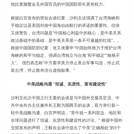
他比更频繁会见外国官员的中国国防部长更有权力。
根据白宫发布的简短会谈纪要，沙利文还强调了台湾海峡和
平稳定以及美国对南中国海自由航行的承诺的重要性。但张
又侠警告，台湾问题是“中国核心利益中的核心，是中美关系
政治基础中的基础，是中美关系第一条不可逾越的红线”。。
根据中国国防部纪要，张又侠重申”中国始终致力于维护台湾
海峡的和平与稳定。强调台湾独立与台海“和平稳定”“格格不
入”。 强烈表态称“中方要求美方停止美台军事勾连，停止武
装台湾，停止散布涉台虚假叙事。”
中美战略沟通 “坦诚、实质性、富有建设性”
沙利文此次中国之行主要的会谈是与中国外交最高官员、中
共中央外办主任兼外长王毅为期两天的会谈，双方举行新一
轮中美战略沟通。白宫声明说，“美中就一系列双边、地区和
全球问题进行了坦诚、实质性和建设性的讨论。” 根据中国外
交部发布的声明，王毅在会谈中提出了中美“正确相处”的5个