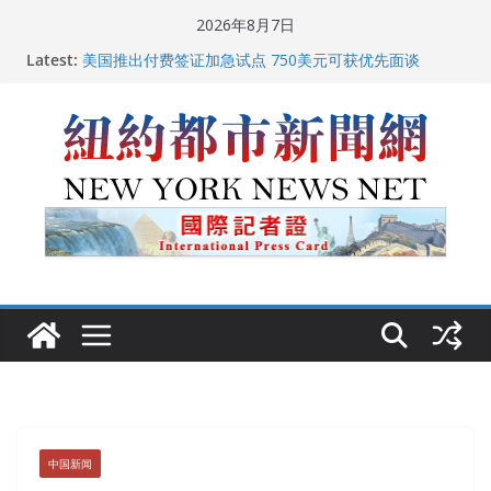
Skip
2026年8月7日
to
Latest:
美国推出付费签证加急试点 750美元可获优先面谈
content
纽约启动“Fix the City”计划 重拳整治长期违规房东
美国最高法院维持“出生公民权” : 出生在美国就是美国
人！
FBI联合纽约警方突袭多名警界高层住所 涉纽约警察局腐
败刑事调查
中国驻美国大使谢锋邀请美国老教师罗纳德·萨科尔斯基
再次访华
中国新闻