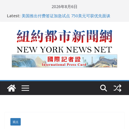
Skip
2026年8月6日
to
Latest:
美国推出付费签证加急试点 750美元可获优先面谈
content
纽约启动“Fix the City”计划 重拳整治长期违规房东
美国最高法院维持“出生公民权” : 出生在美国就是美国
人！
FBI联合纽约警方突袭多名警界高层住所 涉纽约警察局腐
败刑事调查
中国驻美国大使谢锋邀请美国老教师罗纳德·萨科尔斯基
再次访华
观点