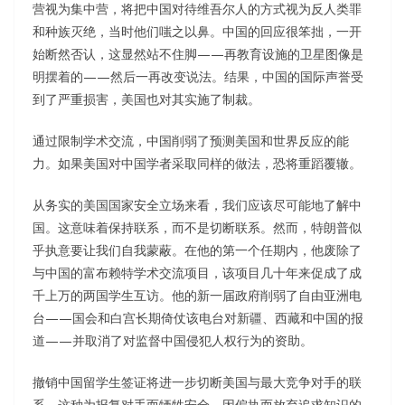
营视为集中营，将把中国对待维吾尔人的方式视为反人类罪
和种族灭绝，当时他们嗤之以鼻。中国的回应很笨拙，一开
始断然否认，这显然站不住脚——再教育设施的卫星图像是
明摆着的——然后一再改变说法。结果，中国的国际声誉受
到了严重损害，美国也对其实施了制裁。
通过限制学术交流，中国削弱了预测美国和世界反应的能
力。如果美国对中国学者采取同样的做法，恐将重蹈覆辙。
从务实的美国国家安全立场来看，我们应该尽可能地了解中
国。这意味着保持联系，而不是切断联系。然而，特朗普似
乎执意要让我们自我蒙蔽。在他的第一个任期内，他废除了
与中国的富布赖特学术交流项目，该项目几十年来促成了成
千上万的两国学生互访。他的新一届政府削弱了自由亚洲电
台——国会和白宫长期倚仗该电台对新疆、西藏和中国的报
道——并取消了对监督中国侵犯人权行为的资助。
撤销中国留学生签证将进一步切断美国与最大竞争对手的联
系，这种为报复对手而牺牲安全、因偏执而放弃追求知识的