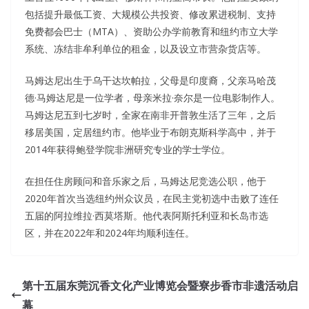
包括提升最低工资、大规模公共投资、修改累进税制、支持
免费都会巴士（MTA）、资助公办学前教育和纽约市立大学
系统、冻结非牟利单位的租金，以及设立市营杂货店等。
马姆达尼出生于乌干达坎帕拉，父母是印度裔，父亲马哈茂
德·马姆达尼是一位学者，母亲米拉·奈尔是一位电影制作人。
马姆达尼五到七岁时，全家在南非开普敦生活了三年，之后
移居美国，定居纽约市。他毕业于布朗克斯科学高中，并于
2014年获得鲍登学院非洲研究专业的学士学位。
在担任住房顾问和音乐家之后，马姆达尼竞选公职，他于
2020年首次当选纽约州众议员，在民主党初选中击败了连任
五届的阿拉维拉·西莫塔斯。他代表阿斯托利亚和长岛市选
区，并在2022年和2024年均顺利连任。
第十五届东莞沉香文化产业博览会暨寮步香市非遗活动启
幕