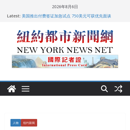
Skip
2026年8月6日
to
Latest:
美国推出付费签证加急试点 750美元可获优先面谈
content
纽约启动“Fix the City”计划 重拳整治长期违规房东
美国最高法院维持“出生公民权” : 出生在美国就是美国
人！
FBI联合纽约警方突袭多名警界高层住所 涉纽约警察局腐
败刑事调查
中国驻美国大使谢锋邀请美国老教师罗纳德·萨科尔斯基
再次访华
人物
纽约新闻