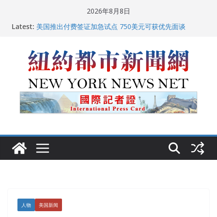
Skip
2026年8月8日
中国驻美国大使谢锋邀请美国老教师罗纳德·萨科尔斯基
to
Latest:
再次访华
content
美国推出付费签证加急试点 750美元可获优先面谈
纽约启动“Fix the City”计划 重拳整治长期违规房东
美国最高法院维持“出生公民权” : 出生在美国就是美国
人！
FBI联合纽约警方突袭多名警界高层住所 涉纽约警察局腐
败刑事调查
人物
美国新闻