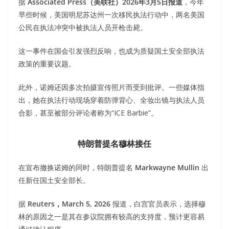
据
Associated Press（美联社）2026年3月5日报道
，今年
早些时候，美国明尼苏达州一次移民执法行动中，两名美国
公民在执法冲突中被执法人员开枪击毙。
这一事件在国会引发强烈反响，也成为质疑国土安全部执法
政策的重要议题。
此外，诺姆还因多次拍摄宣传照片而受到批评。一些媒体指
出，她在执法行动现场穿着防弹背心、全妆出镜与执法人员
合影，甚至被部分评论者称为“ICE Barbie”。
特朗普提名穆林接任
在宣布撤换诺姆的同时，特朗普提名
Markwayne Mullin
出
任新任国土安全部长。
据
Reuters，March 5, 2026
报道，白宫官员表示，选择穆
林的原因之一是其在参议院拥有较高的支持度，预计更容易