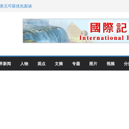
0美元可获优先面谈
划 重拳整治长期违规房东
: 出生在美国就是美国人！
高层住所 涉纽约警察局腐败刑事
教师罗纳德·萨科尔斯基再次访华
界新闻
人物
观点
文摘
专题
图片
视频
分