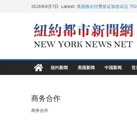
Skip
Latest:
美国推出付费签证加急试点 75
2026年8月7日
to
纽约启动“Fix the City”计
美国最高法院维持“出生公民权” 
content
FBI联合纽约警方突袭多名警界
调查
中国驻美国大使谢锋邀请美国老
纽约新闻
美国新闻
中国新闻
世
商务合作
商务合作